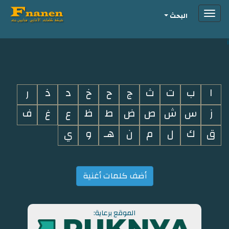
Toggle
البحث
navigation
i
ا
ب
ت
ث
ج
ح
خ
د
ذ
ر
ز
س
ش
ص
ض
ط
ظ
ع
غ
ف
ق
ك
ل
م
ن
هـ
و
ي
أضف كلمات أغنية
الموقع برعاية: