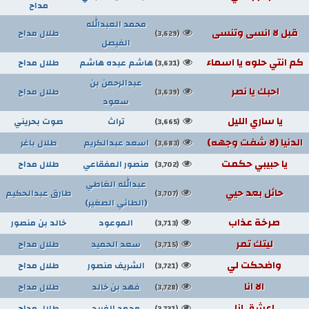
مداح
محمد العبدالله
قبل لا انسى وتنسى
طلال مداح
(3,629)
الفيصل
كم انتي حلوه يا اسماء
هاشم عبده هاشم
طلال مداح
(3,631)
عبدالرحمن بن
احبك يا نصر
طلال مداح
(3,639)
سعود
يا ساري الليل
تراث
صوت بحريني
(3,665)
الدنيا (لا شفت وجهه)
اسعد عبدالكريم
طلال باغر
(3,683)
يا حبيبي حكمت
منصور المفقاعي
طلال مداح
(3,702)
عبدالله الغاطي
حائل بعد حيي
طارق عبدالحكيم
(3,707)
(الطائي الصغير)
صرخة عذاب
الموعود
خالد بن منصور
(3,713)
ليتك تمر
سعد الحميد
طلال مداح
(3,715)
واضحكت لي
الشريف منصور
طلال مداح
(3,721)
الا انا
فهد بن خالد
طلال مداح
(3,728)
اعشق انا
محمد الفريح
طلال مداح
(3,731)