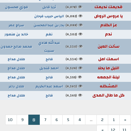
قديمك نديمك
ثريا قابل
فوزي محسون
(4,078)
يا عروس الروض
الياس حبيب فرحان
(4,082)
عز الكلام
بدر بن عبدالمحسن
سراج عمر
(4,088)
ندم
نغم
خالد بن منصور
(4,102)
عبدالله هادي
سألت العين
محمد صالح حمدون
(4,110)
سبيت
اسمك امل
فالح
طلال مداح
(4,114)
الليل ما يحلا
احمد قنديل
طلال مداح
(4,124)
ليلة الجمعه
فالح
طلال مداح
(4,155)
المشكله
اسعد عبدالكريم
طلال باغر
(4,161)
كل ما طال المدى
فالح
طلال مداح
(4,165)
...
8
10
9
7
6
5
4
2
1
«
»
12
11