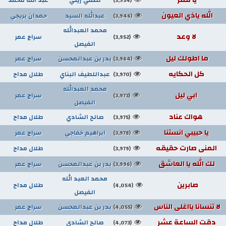
(3,934)
الله ياذي العيون
عبدالله السيد
حمدان بريجي
(3,946)
محمد العبدالله
لا وعد
سراج عمر
(3,952)
الفيصل
ما اطولك ليل
بدر بن عبدالمحسن
سراج عمر
(3,964)
كل الحكايه
عبداللطيف البناي
طلال مداح
(3,970)
محمد العبدالله
ابي ليل
سراج عمر
(3,973)
الفيصل
هواك عناد
صالح الشادي
طلال مداح
(3,975)
يا حبيبي انستنا
ابراهيم خفاجي
سراج عمر
(3,978)
المنى صارت حقيقه
طلال مداح
(3,979)
لك الله يا العاشق
بدر بن عبدالمحسن
سراج عمر
(3,996)
محمد العبد الله
صابرين
طلال مداح
(4,054)
الفيصل
لا تنسانا يااغلى الناس
بدر بن عبدالمحسن
سراج عمر
(4,055)
دقت الساعة عشر
صالح الشادي
طلال مداح
(4,073)