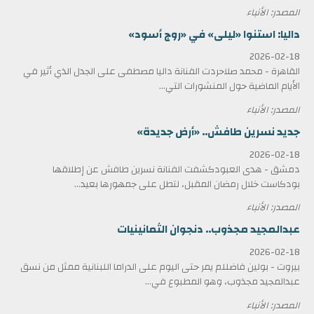
المصدر: الأنباء
داليا: استنوا «ليلى» في «روج أسود»
2026-02-18
القاهرة - محمد صلاحردت الفنانة داليا مصطفى على الجدل الذي أثير في
الأيام الماضية حول المنشورات التي...
المصدر: الأنباء
جديد نسرين طافش.. «أرض جديدة»
2026-02-18
دمشق - هدى العبودكشفت الفنانة نسرين طافش عن إطلاقها
بودكاست خلال رمضان المقبل، لتطل على جمهورها بعيد...
المصدر: الأنباء
عبدالمجيد مجذوب.. دنجوان الثمانينيات
2026-02-18
بيروت - بولين فاضللم يمر حتى اليوم على الدراما اللبنانية ممثل من نسق
عبدالمجيد مجذوب، وهو المطبوع في...
المصدر: الأنباء