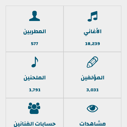
الأغاني
المطربين
577
18,239
المؤلفين
الملحنين
1,791
3,031
مشاهدات
حسابات الفنانين