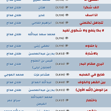
الف شكرا
هتان
طلال مداح
(3,732)
انا اسف
غدير
طلال مداح
(3,739)
تتجاهل تكلمني
ابراهيم خفاجي
طلال مداح
(3,758)
لا بكا ينفع ولا شكوى تفيد
محمد سعد عبدالله
طلال مداح
(3,776)
يا حلاوه
لطفي زيني
طلال مداح
(3,779)
بالاشارة
بدر بن عبدالمحسن
طلال مداح
(3,812)
قيس بن الملوح
انيري مقام البدر
طلال مداح
(3,816)
(مجنون ليلى)
ضايع في المحبه
مشاعر عزت
محمد الموجي
(3,834)
بين القهر والخوف
عبدالله المداح
طلال مداح
(3,868)
عز الوطن (الله الأول)
بدر بن عبدالمحسن
طلال مداح
(3,911)
محمد العبدالله
باختصار
سراج عمر
(3,917)
الفيصل
يا قمر
لطفي زيني
عبد الله محمد