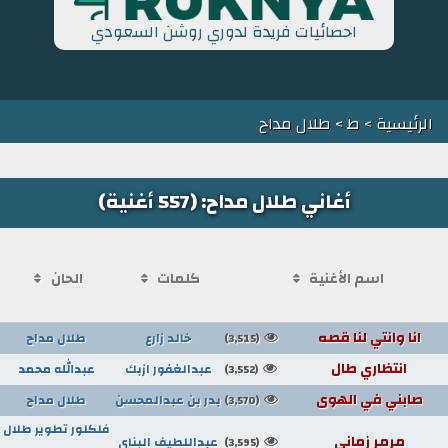
احصائيات فريدة لدوري روشن السعودي
الرئيسية
>
ط
> طلال مداح
أغاني طلال مداح: (557 أغنية)
اسم الأغنية
كلمات
الحان
انا وانتي لنا قصه
خالد زارع
طلال مداح
(3,515)
انتظاري طال
عبدالغفور ازبك
عبدالله محمد
(3,552)
صابني في الهوى
بدر بن عبدالمحسن
طلال مداح
(3,570)
فلكلور تطوير طلال
مرمر زماني
عبداللطيف البناي
(3,595)