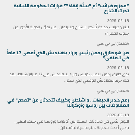
"مجزرة ضرائب" أم "سلّة إنقاذ"؟ قرارات الحكومة اللبنانية
تحرك الشارع
2026-02-18
لبنان: ضرائب جديدة تُشعل الشارع والبرلمان.. هل تموّل الدولة الأجور من
جيوب الفقراء؟
المصدر: بي بي سي
من هو طارق رحمن رئيس وزراء بنغلاديش الذي أمضى 17 عاماً
في المنفى؟
2026-02-18
أدى طارق رحمن اليمين كرئيس وزراء لبنغلاديش في 17 فبراير/شباط، بعد
فوز حزبه بنغلاديش الوطني الذي ينتم...
المصدر: بي بي سي
رغم هدير الجبهات.. واشنطن وكييف تتحدثان عن "تقدم" في
المفاوضات بين روسيا وأوكرانيا
2026-02-18
اليوم الثاني من محادثات السلام بين أوكرانيا وروسيا في جنيف انتهى،
وهي أحدث محاولة دبلوماسية لوقف الق...