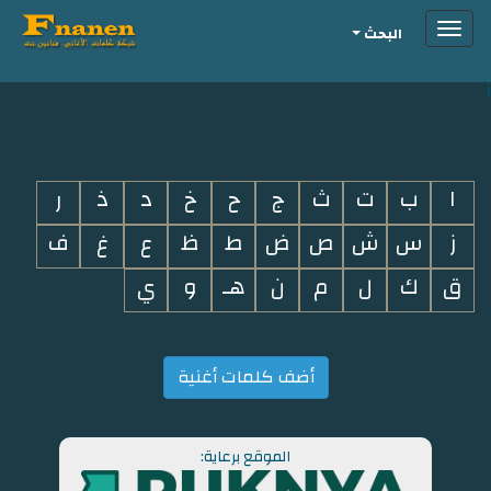
Toggle
البحث
navigation
i
ا
ب
ت
ث
ج
ح
خ
د
ذ
ر
ز
س
ش
ص
ض
ط
ظ
ع
غ
ف
ق
ك
ل
م
ن
هـ
و
ي
أضف كلمات أغنية
الموقع برعاية: