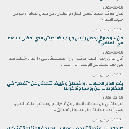
2026-02-18
لبنان: ضرائب جديدة تُشعل الشارع والبرلمان.. هل تموّل الدولة الأجور من
جيوب الفقراء؟
المصدر: بي بي سي
من هو طارق رحمن رئيس وزراء بنغلاديش الذي أمضى 17 عاماً
في المنفى؟
2026-02-18
أدى طارق رحمن اليمين كرئيس وزراء لبنغلاديش في 17 فبراير/شباط، بعد
فوز حزبه بنغلاديش الوطني الذي ينتم...
المصدر: بي بي سي
رغم هدير الجبهات.. واشنطن وكييف تتحدثان عن "تقدم" في
المفاوضات بين روسيا وأوكرانيا
2026-02-18
اليوم الثاني من محادثات السلام بين أوكرانيا وروسيا في جنيف انتهى،
وهي أحدث محاولة دبلوماسية لوقف الق...
المصدر: بي بي سي
"الولايات المتحدة تريد من عصابات الجريمة المنظمة تشكيل