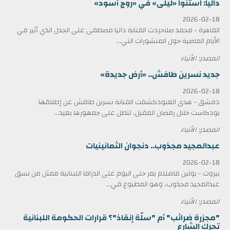
داليا: استنوا «ليلى» في «روج أسود»
2026-02-18
القاهرة - محمد صلاحردت الفنانة داليا مصطفى على الجدل الذي أثير في
الأيام الماضية حول المنشورات التي...
المصدر: الأنباء
جديد نسرين طافش.. «أرض جديدة»
2026-02-18
دمشق - هدى العبودكشفت الفنانة نسرين طافش عن إطلاقها
بودكاست خلال رمضان المقبل، لتطل على جمهورها بعيد...
المصدر: الأنباء
عبدالمجيد مجذوب.. دنجوان الثمانينيات
2026-02-18
بيروت - بولين فاضللم يمر حتى اليوم على الدراما اللبنانية ممثل من نسق
عبدالمجيد مجذوب، وهو المطبوع في...
المصدر: الأنباء
"مجزرة ضرائب" أم "سلّة إنقاذ"؟ قرارات الحكومة اللبنانية
تحرك الشارع