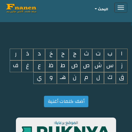
Toggle
البحث
navigation
i
ا
ب
ت
ث
ج
ح
خ
د
ذ
ر
ز
س
ش
ص
ض
ط
ظ
ع
غ
ف
ق
ك
ل
م
ن
هـ
و
ي
أضف كلمات أغنية
الموقع برعاية: