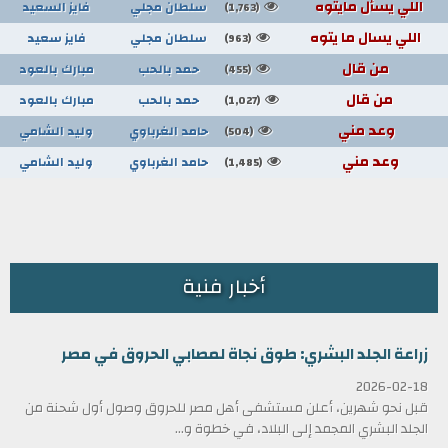
اللي يسأل مايتوه
سلطان مجلي
فايز السعيد
(1,763)
اللي يسال ما يتوه
سلطان مجلي
فايز سعيد
(963)
من قال
حمد بالحب
مبارك بالعود
(455)
من قال
حمد بالحب
مبارك بالعود
(1,027)
وعد مني
حامد الغرباوي
وليد الشامي
(504)
وعد مني
حامد الغرباوي
وليد الشامي
(1,485)
أخبار فنية
زراعة الجلد البشري: طوق نجاة لمصابي الحروق في مصر
2026-02-18
قبل نحو شهرين، أعلن مستشفى أهل مصر للحروق وصول أول شحنة من
الجلد البشري المجمد إلى البلاد، في خطوة و...