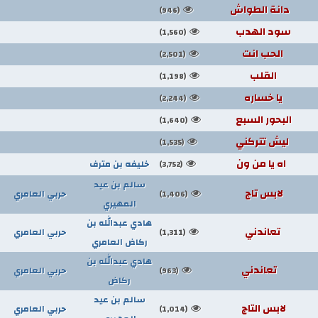
دانة الطواش
(946)
سود الهدب
(1,560)
الحب انت
(2,501)
القلب
(1,198)
يا خساره
(2,244)
البحور السبع
(1,640)
ليش تتركني
(1,535)
اه يا من ون
خليفه بن مترف
(3,752)
سالم بن عيد
لابس تاج
حربي العامري
(1,406)
المهيري
هادي عبدالله بن
تعاندني
حربي العامري
(1,311)
ركاض العامري
هادي عبدالله بن
تعاندني
حربي العامري
(963)
ركاض
سالم بن عيد
لابس التاج
حربي العامري
(1,014)