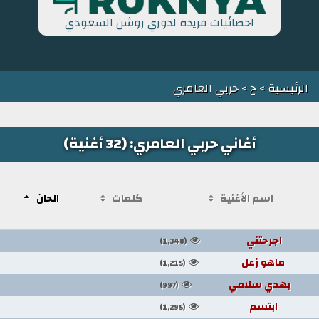
احصائيات فريدة لدوري روشن السعودي
الرئيسية
>
ح
> حربي العامري
أغاني حربي العامري: (32 أغنية)
اسم الأغنية
كلمات
الحان
اجرحتني
(1,348)
ماهو زعل
(1,215)
بهدي سلامي
(997)
ابتسم
(1,295)