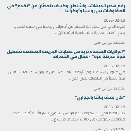
رغم هدير الجبهات.. واشنطن وكييف تتحدثان عن "تقدم" في
المفاوضات بين روسيا وأوكرانيا
2026-02-18
اليوم الثاني من محادثات السلام بين أوكرانيا وروسيا في جنيف انتهى،
وهي أحدث محاولة دبلوماسية لوقف الق...
المصدر: بي بي سي
"الولايات المتحدة تريد من عصابات الجريمة المنظمة تشكيل
قوة شرطة غزة" -مقال في التلغراف
2026-02-18
في عناوين الصحف ليوم الأربعاء الثامن عشر من فبراير/شباط 2026، نعرض
لكم تحليلاً من التلغراف يطرح المخ...
المصدر: بي بي سي
"كان يصف بناتنا بالجواري"
2026-02-18
خلال العام الذي تلا سقوط حكم الرئيس السوري بشار الأسد أفادت عدة
منظمات حقوقية عن حالات اختطاف طالت ع...
المصدر: بي بي سي