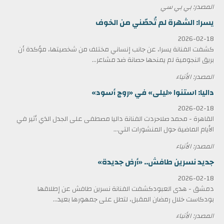
المصدر: بي بي سي
يسرا: الشهرة لم تُحصّني من الخوف
2026-02-18
كشفت الفنانة يسرا، عن جانب إنساني مختلف من شخصيتها، مؤكدة أن
بريق النجومية لم يمنحها حصانة ضد مشاعر...
المصدر: الأنباء
داليا: استنوا «ليلى» في «روج أسود»
2026-02-18
القاهرة - محمد صلاحردت الفنانة داليا مصطفى على الجدل الذي أثير في
الأيام الماضية حول المنشورات التي...
المصدر: الأنباء
جديد نسرين طافش.. «أرض جديدة»
2026-02-18
دمشق - هدى العبودكشفت الفنانة نسرين طافش عن إطلاقها
بودكاست خلال رمضان المقبل، لتطل على جمهورها بعيد...
المصدر: الأنباء