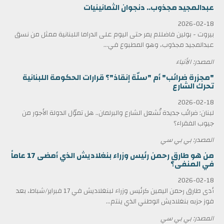
عبدالمجيد مجذوب.. دنجوان الثمانينيات
2026-02-18
بيروت - بولين فاضللم يمر حتى اليوم على الدراما اللبنانية ممثل من نسق
عبدالمجيد مجذوب، وهو المطبوع في...
المصدر: الأنباء
"مجزرة ضرائب" أم "سلّة إنقاذ"؟ قرارات الحكومة اللبنانية
تحرك الشارع
2026-02-18
لبنان: ضرائب جديدة تُشعل الشارع والبرلمان.. هل تموّل الدولة الأجور من
جيوب الفقراء؟
المصدر: بي بي سي
من هو طارق رحمن رئيس وزراء بنغلاديش الذي أمضى 17 عاماً
في المنفى؟
2026-02-18
أدى طارق رحمن اليمين كرئيس وزراء لبنغلاديش في 17 فبراير/شباط، بعد
فوز حزبه بنغلاديش الوطني الذي ينتم...
المصدر: بي بي سي