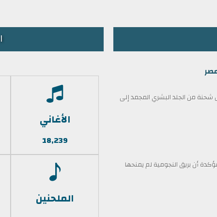
ا
مصر
حنة من الجلد البشري المجمد إلى
الأغاني
18,239
كدة أن بريق النجومية لم يمنحها
الملحنين