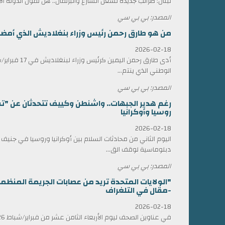
لبنان: ضرائب جديدة تُشعل الشارع والبرلمان.. هل تموّل الدولة ا
المصدر: بي بي سي
من هو طارق رحمن رئيس وزراء بنغلاديش الذي أمضى 17 عاماً في المنف
2026-02-18
أدى طارق رحمن الي
الوطني الذي ينتم...
المصدر: بي بي سي
رغم هدير الجبهات.. واشنطن وكييف تتحدثان عن "ت
روسيا وأوكرانيا
2026-02-18
اليوم الثاني من محادثات السلام بين أوكرانيا وروسيا في جني
دبلوماسية لوقف الق...
المصدر: بي بي سي
"الولايات المتحدة تريد من عصابات الجريمة المن
-مقال في التلغراف
2026-02-18