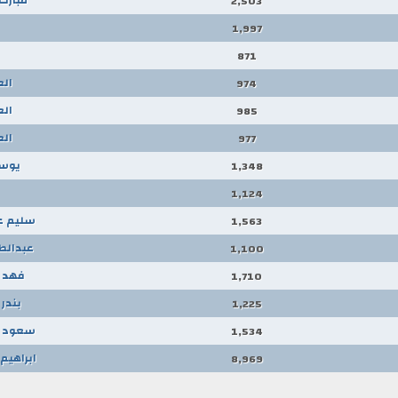
2,503
1,997
871
ال
974
ال
985
ال
977
يوسف
1,348
1,124
سليم ع
1,563
عبدالط
1,100
فهد ب
1,710
بندر
1,225
سعود ب
1,534
ابراهيم
8,969