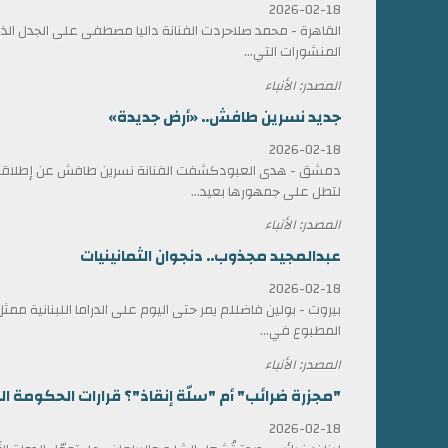
2026-02-18
القاهرة - محمد صلاحردت الفنانة داليا مصطفى على الجدل الذي 
المنشورات التي...
المصدر: الأنباء
جديد نسرين طافش.. «أرض جديدة»
2026-02-18
دمشق - هدى العبودكشفت الفنانة نسرين طافش عن إطلاقها
لتطل على جمهورها بعيد...
المصدر: الأنباء
عبدالمجيد مجذوب.. دنجوان الثمانينيات
2026-02-18
بيروت - بولين فاضللم يمر حتى اليوم على الدراما اللبنانية 
المطبوع في...
المصدر: الأنباء
"مجزرة ضرائب" أم "سلّة إنقاذ"؟ قرارات الحكومة الل
2026-02-18