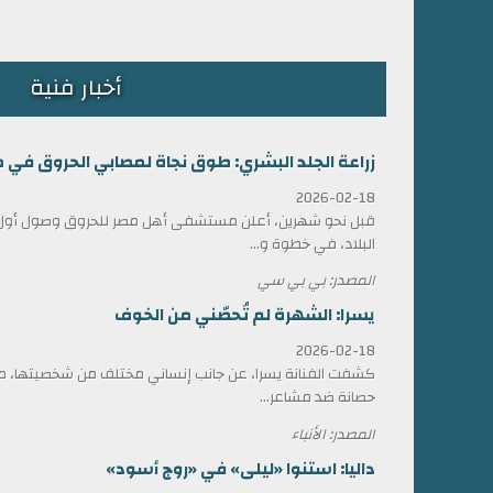
أخبار فنية
زراعة الجلد البشري: طوق نجاة لمصابي الحروق في 
2026-02-18
قبل نحو شهرين، أعلن مستشفى أهل مصر للحروق وصول أول ش
البلاد، في خطوة و...
المصدر: بي بي سي
يسرا: الشهرة لم تُحصّني من الخوف
2026-02-18
كشفت الفنانة يسرا، عن جانب إنساني مختلف من شخصيتها، مؤ
حصانة ضد مشاعر...
المصدر: الأنباء
داليا: استنوا «ليلى» في «روج أسود»