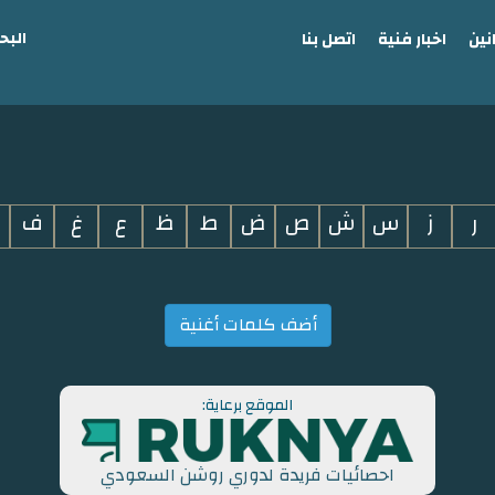
البح
نين
اخبار فنية
اتصل بنا
ر
ز
س
ش
ص
ض
ط
ظ
ع
غ
ف
أضف كلمات أغنية
الموقع برعاية:
احصائيات فريدة لدوري روشن السعودي