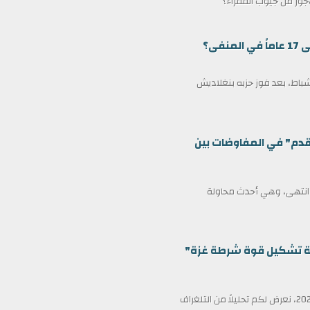
لأجور من جيوب الفقراء؟
ى؟
مين كرئيس وزراء لبنغلاديش في 17 فبراير/شباط، بعد فوز حزبه بنغلاديش
قدم" في المفاوضات بين
ف انتهى، وهي أحدث محاولة
ظمة تشكيل قوة شرطة غزة"
في عناوين الصحف ليوم الأربعاء الثامن عشر من فبراير/شباط 2026، نعرض لكم تحليلاً من التلغراف