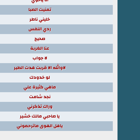
تمنيت الصبا
خليني ناطر
ردي النفس
صحيح
عنا الغربة
لا جواب
لاوالله الا قربت هدت الطير
لو خدودك
ماهي كثيرة علي
نجد شامت
وراك تذكرني
يا صاحبي مالك خشير
ياهل الهوى ماترحموني