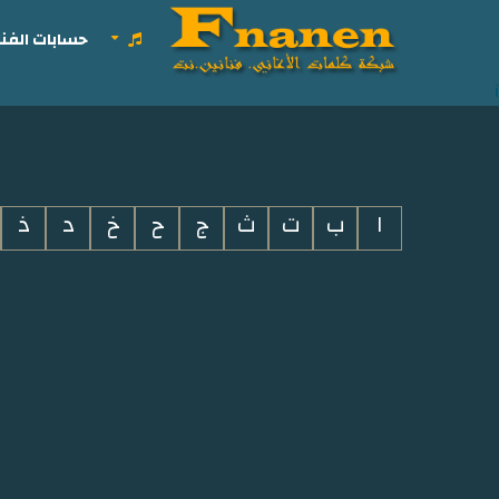
حسابات الفنا
i
ا
ب
ت
ث
ج
ح
خ
د
ذ