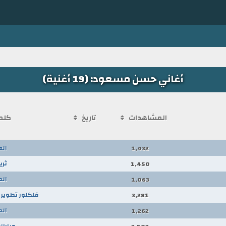
أغاني حسن مسعود: (19 أغنية)
المشاهدات
تاريخ
كلم
ال
1,432
ثري
1,450
ال
1,063
فلكلور تطوير 
3,281
ال
1,262
مبارك