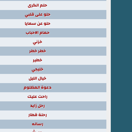
حلم الكرى
حلو على قلبي
حلو عن سمايا
حمام الاحباب
خزني
خطر خطر
خطير
خليجي
خيال الليل
دعوة المظلوم
راحت عليك
رحل زايد
رحلة قطار
رساله