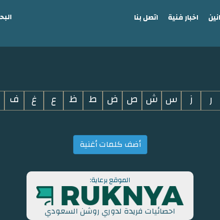
البح
نين
اخبار فنية
اتصل بنا
ر
ز
س
ش
ص
ض
ط
ظ
ع
غ
ف
أضف كلمات أغنية
الموقع برعاية:
احصائيات فريدة لدوري روشن السعودي