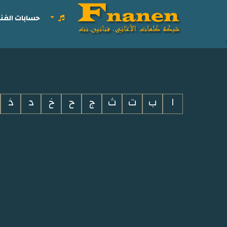
حسابات الفنا
i
ا
ب
ت
ث
ج
ح
خ
د
ذ