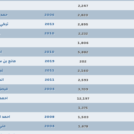
2,247
2006
حمد 
2,820
2013
تركي 
2,895
2010
ف
2,232
1,806
2010
ا
5,882
2019
مانع بن س
202
2011
غي
2,160
2011
ال
2,593
2004
فيصل
3,709
احمد
12,197
1,375
2008
احمد ا
1,503
2004
علي 
1,678