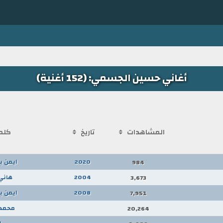
أغاني حسين الجسمي: (152 أغنية)
المشاهدات
تاريخ
كلم
2020
ايمن ب
984
2004
هاني
3,673
2008
ايمن ب
7,951
محمد 
20,264