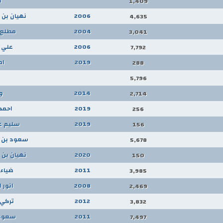
ا
1,409
2006
نهيان بن ز
4,635
2004
مطلع
3,041
2006
علي 
7,792
2019
ام
288
5,796
2014
و
2,714
2019
احمد
256
2019
سليم ع
156
سعود بن م
5,678
2020
نهيان بن ز
150
2011
ضياء 
3,985
2008
انور 
2,469
2012
تركي 
3,832
2011
سعود 
7,497