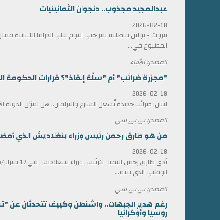
عبدالمجيد مجذوب.. دنجوان الثمانينيات
2026-02-18
بيروت - بولين فاضللم يمر حتى اليوم على الدراما اللبنانية 
المطبوع في...
المصدر: الأنباء
"مجزرة ضرائب" أم "سلّة إنقاذ"؟ قرارات الحكومة الل
2026-02-18
لبنان: ضرائب جديدة تُشعل الشارع والبرلمان.. هل تموّل الدولة ا
المصدر: بي بي سي
من هو طارق رحمن رئيس وزراء بنغلاديش الذي أمضى 17 عاماً في المنف
2026-02-18
أدى طارق رحمن الي
الوطني الذي ينتم...
المصدر: بي بي سي
رغم هدير الجبهات.. واشنطن وكييف تتحدثان عن "ت
روسيا وأوكرانيا