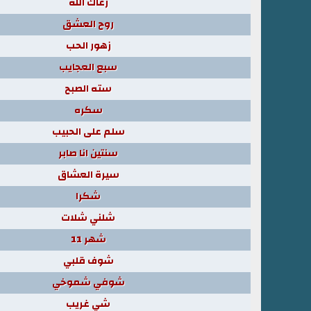
رعاك الله
روح العشق
زهور الحب
سبع العجايب
سته الصبح
سكره
سلم على الحبيب
سنتين انا صابر
سيرة العشاق
شكرا
شلني شلات
شهر 11
شوف قلبي
شوفي شموخي
شي غريب