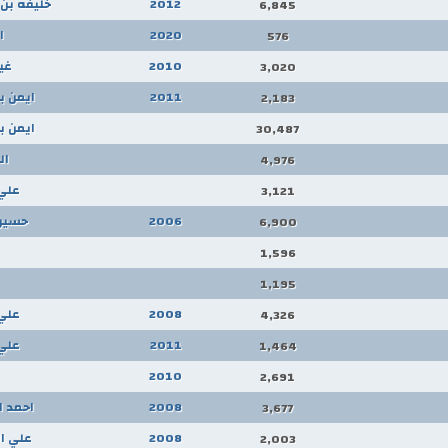
2012
خليفه بن 
6,845
2020
ا
576
2010
غي
3,020
2011
ايمن ب
2,183
ايمن ب
30,487
ال
4,976
علي 
3,121
2006
حسين 
6,900
1,596
1,195
2008
علي 
4,326
2011
علي 
1,464
2010
2,691
2008
احمد ا
3,677
2008
علي ا
2,003