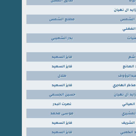
لياه
طارق المقبل
ايد ال نهيان
 الشمس
مطلع الشمس
الفضلي
نيات
بدر الشعيبي
شم
فايز السعيد
 الصانع
فايز السعيد
بدالرؤوف
طلال
ذكر الهاجري
فايز السعيد
ايد آل نهيان
حسين الجسمي
الميالي
نصرت البدر
المشيري
موسى محمد
الشريف
فايز السعيد
الكعبي
فايز السعيد