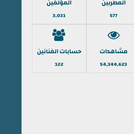
المطربين
المؤلفين
3,031
577
مشاهدات
حسابات الفنانين
122
54,344,623