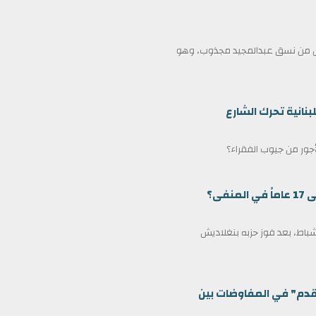
ممثل من نسق عبدالمجيد مجذوب، وهو
بنانية تحرك الشارع
لأجور من جيوب الفقراء؟
ى؟
مين كرئيس وزراء لبنغلاديش في 17 فبراير/شباط، بعد فوز حزبه بنغلاديش
قدم" في المفاوضات بين