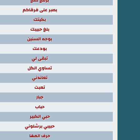
برقع لمع
بصبر على فرقاكم
بكيتك
بلغ حبيبك
بوجه السنين
بودعك
تبقى لي
تساوي الكل
تعاندني
تعبت
جبار
حباب
حبي الكبير
حبيبي برشلوني
حرف المها