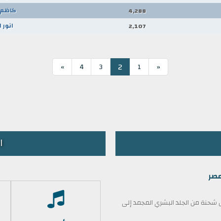
كاظم 
4,288
انور 
2,107
2
»
4
3
1
«
ا
مصر
حنة من الجلد البشري المجمد إلى