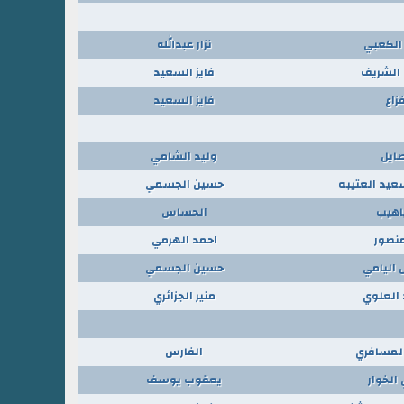
الكعبي
نزار عبدالله
الشريف
فايز السعيد
زاع
فايز السعيد
صايل
وليد الشامي
عيد العتيبه
حسين الجسمي
اهيب
الحساس
منصور
احمد الهرمي
 اليامي
حسين الجسمي
 العلوي
منير الجزائري
لمسافري
الفارس
الخوار
يعقوب يوسف