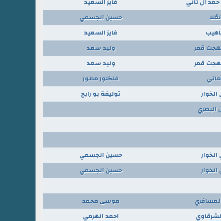
حمد ال ثاني
فايز السعيد
لعُلا
حسين الجسمي
اهيب
فايز السعيد
هجت قمر
وليد سعد
هجت قمر
وليد سعد
عاني
فلكلور مطور
الخوار
توليفة بو رابح
البصري
الخوار
حسين الجسمي
الخوار
حسين الجسمي
لمسافري
موسى محمد
لشرقاوي
احمد الهرمي