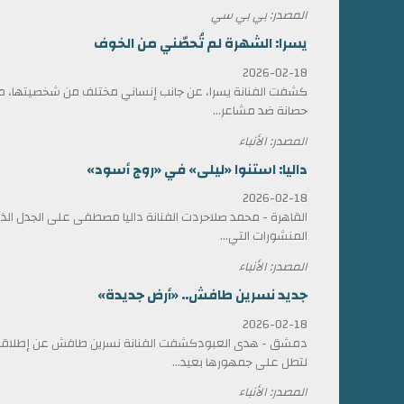
المصدر: بي بي سي
يسرا: الشهرة لم تُحصّني من الخوف
2026-02-18
كشفت الفنانة يسرا، عن جانب إنساني مختلف من شخصيتها، مؤ
حصانة ضد مشاعر...
المصدر: الأنباء
داليا: استنوا «ليلى» في «روج أسود»
2026-02-18
القاهرة - محمد صلاحردت الفنانة داليا مصطفى على الجدل الذي 
المنشورات التي...
المصدر: الأنباء
جديد نسرين طافش.. «أرض جديدة»
2026-02-18
دمشق - هدى العبودكشفت الفنانة نسرين طافش عن إطلاقها
لتطل على جمهورها بعيد...
المصدر: الأنباء