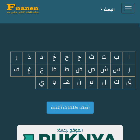
Toggle
البحث
navigation
i
ا
ب
ت
ث
ج
ح
خ
د
ذ
ر
ز
س
ش
ص
ض
ط
ظ
ع
غ
ف
ق
ك
ل
م
ن
هـ
و
ي
أضف كلمات أغنية
الموقع برعاية: