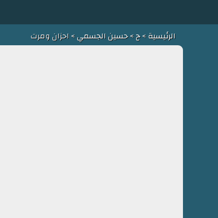
الرئيسية
>
ح
>
حسين الجسمي
> احزان ومرت