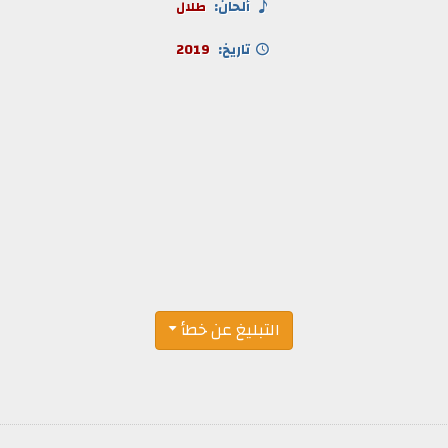
ألحان:
طلال
تاريخ:
2019
التبليغ عن خطأ