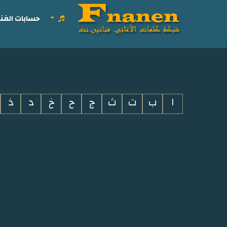
حسابات الفنا
i
ا
ب
ت
ث
ج
ح
خ
د
ذ