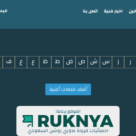
البح
نين
اخبار فنية
اتصل بنا
ر
ز
س
ش
ص
ض
ط
ظ
ع
غ
ف
أضف كلمات أغنية
الموقع برعاية:
احصائيات فريدة لدوري روشن السعودي