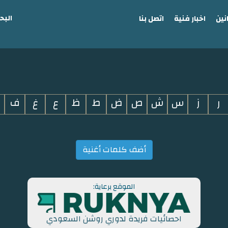
البح
نين
اخبار فنية
اتصل بنا
ر
ز
س
ش
ص
ض
ط
ظ
ع
غ
ف
أضف كلمات أغنية
الموقع برعاية:
احصائيات فريدة لدوري روشن السعودي