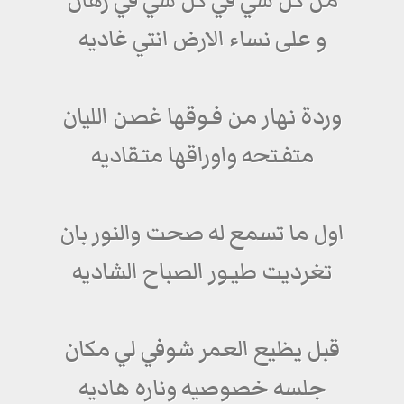
من كل شي في كل شي في رهان
و على نساء الارض انتي غاديه
وردة نهار من فـوقها غصن الليان
متفـتحه واوراقها متـقاديه
اول ما تسمع له صحت والنور بان
تغرديت طيـور الصباح الشاديه
قبل يظيع العمر شوفي لي مكان
جلسه خصوصيه وناره هاديه