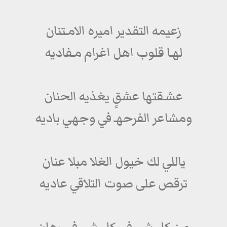
زعيمه التقدير اميره الامـتنان
لهـا قلوب اهل اغرام مـفاديه
عشـقتها عشقٍ يغذيه الحنان
ومشاعر الفرحهـ في وجهي باديه
ياللي لك خيول الغلا مبلا عنان
ترقص على صوت التلاقي عاديه