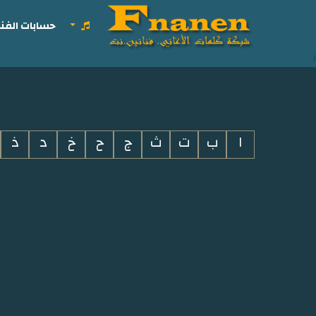
حسابات الفنا
i
ا
ب
ت
ث
ج
ح
خ
د
ذ