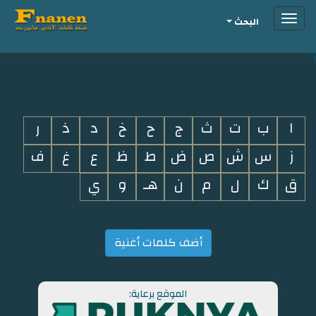
Toggle
البحث
navigation
i
ا
ب
ت
ث
ج
ح
خ
د
ذ
ر
ز
س
ش
ص
ض
ط
ظ
ع
غ
ف
ق
ك
ل
م
ن
هـ
و
ي
أضف كلمات أغنية
الموقع برعاية: