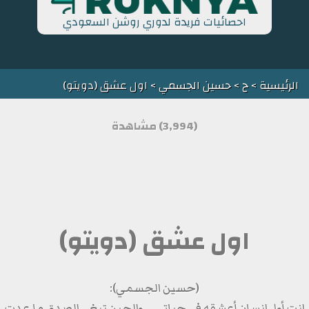
احصائيات فريدة لدوري روشن السعودي
الرئيسية
>
ح
>
حسين الجسمي
> اول عشق (دويتو)
(3,994) مشاهدة
اول عشق (دويتو)
(حسين الجسمي):
انت أول انسان أعشقه في حياتي ... والحين تبغي الصدق ما عدت