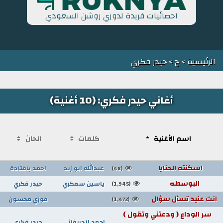
احصائيات فريدة لدوري روشن السعودي
الرئيسية
>
ح
> حيدر فكري
أغاني حيدر فكري: (10 أغنية)
اسم الأغنية
كلمات
الحان
اسكنته الحنايا
عبدالله ابو زيد
احمد باقتادة
(48)
البوسطه
ياسين سمكري
حيدر فكري
(1,945)
انت عنيد تسأل سؤال
فوزي محسون
(1,472)
سر الوداع ( ودعتني وتقول )
احمد الجريفاني
حيدر فكري