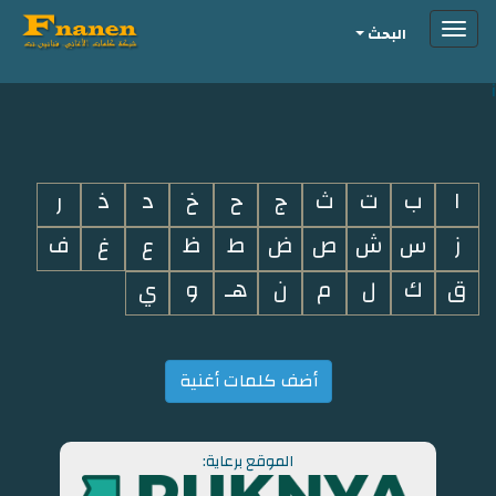
Toggle
البحث
navigation
i
ا
ب
ت
ث
ج
ح
خ
د
ذ
ر
ز
س
ش
ص
ض
ط
ظ
ع
غ
ف
ق
ك
ل
م
ن
هـ
و
ي
أضف كلمات أغنية
الموقع برعاية: