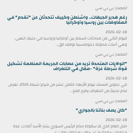
المصدر: بي بي سي
رغم هدير الجبهات.. واشنطن وكييف تتحدثان عن "تقدم" في
المفاوضات بين روسيا وأوكرانيا
2026-02-18
اليوم الثاني من محادثات السلام بين أوكرانيا وروسيا في جنيف انتهى،
وهي أحدث محاولة دبلوماسية لوقف الق...
المصدر: بي بي سي
"الولايات المتحدة تريد من عصابات الجريمة المنظمة تشكيل
قوة شرطة غزة" -مقال في التلغراف
2026-02-18
في عناوين الصحف ليوم الأربعاء الثامن عشر من فبراير/شباط 2026، نعرض
لكم تحليلاً من التلغراف يطرح المخ...
المصدر: بي بي سي
"كان يصف بناتنا بالجواري"
2026-02-18
خلال العام الذي تلا سقوط حكم الرئيس السوري بشار الأسد أفادت عدة
منظمات حقوقية عن حالات اختطاف طالت ع...