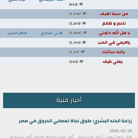
(663)
من سبة اهيف
(1,426)
ناعم و ظالم
(1,503)
يا هل الله دلوني
هاني فيروزي
طاهر حسين
(1,494)
يالايمي في الحب
(1,764)
يالله سألتك
(1,377)
يعني كيف
(102)
أخبار فنية
زراعة الجلد البشري: طوق نجاة لمصابي الحروق في مصر
2026-02-18
قبل نحو شهرين، أعلن مستشفى أهل مصر للحروق وصول أول شحنة من