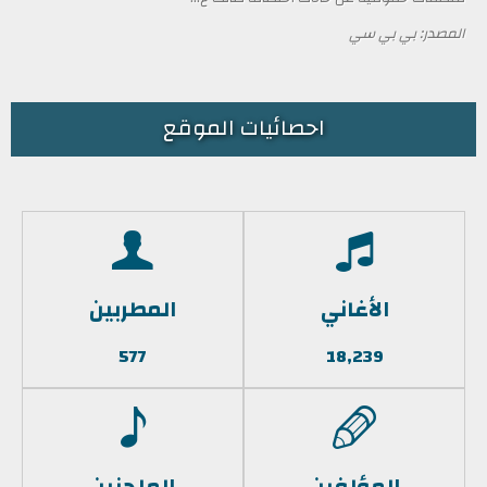
المصدر: بي بي سي
احصائيات الموقع
الأغاني
المطربين
577
18,239
المؤلفين
الملحنين