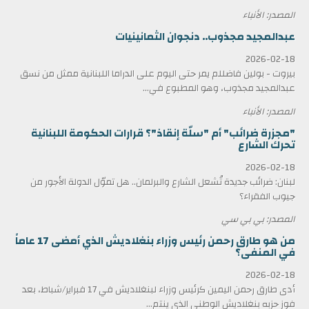
المصدر: الأنباء
عبدالمجيد مجذوب.. دنجوان الثمانينيات
2026-02-18
بيروت - بولين فاضللم يمر حتى اليوم على الدراما اللبنانية ممثل من نسق
عبدالمجيد مجذوب، وهو المطبوع في...
المصدر: الأنباء
"مجزرة ضرائب" أم "سلّة إنقاذ"؟ قرارات الحكومة اللبنانية
تحرك الشارع
2026-02-18
لبنان: ضرائب جديدة تُشعل الشارع والبرلمان.. هل تموّل الدولة الأجور من
جيوب الفقراء؟
المصدر: بي بي سي
من هو طارق رحمن رئيس وزراء بنغلاديش الذي أمضى 17 عاماً
في المنفى؟
2026-02-18
أدى طارق رحمن اليمين كرئيس وزراء لبنغلاديش في 17 فبراير/شباط، بعد
فوز حزبه بنغلاديش الوطني الذي ينتم...