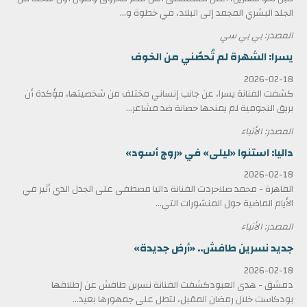
الجلد البشري المجمد إلى البلاد، في خطوة و...
المصدر: بي بي سي
يسرا: الشهرة لم تُحصّني من الخوف
2026-02-18
كشفت الفنانة يسرا، عن جانب إنساني مختلف من شخصيتها، مؤكدة أن
بريق النجومية لم يمنحها حصانة ضد مشاعر...
المصدر: الأنباء
داليا: استنوا «ليلى» في «روج أسود»
2026-02-18
القاهرة - محمد صلاحردت الفنانة داليا مصطفى على الجدل الذي أثير في
الأيام الماضية حول المنشورات التي...
المصدر: الأنباء
جديد نسرين طافش.. «أرض جديدة»
2026-02-18
دمشق - هدى العبودكشفت الفنانة نسرين طافش عن إطلاقها
بودكاست خلال رمضان المقبل، لتطل على جمهورها بعيد...