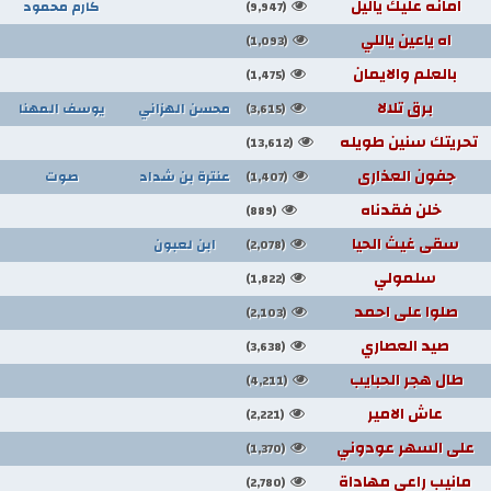
امانه عليك ياليل
كارم محمود
(9,947)
اه ياعين ياللي
(1,093)
بالعلم والايمان
(1,475)
برق تلالا
محسن الهزاني
يوسف المهنا
(3,615)
تحريتك سنين طويله
(13,612)
جفون العذارى
عنترة بن شداد
صوت
(1,407)
خلن فقدناه
(889)
سقى غيث الحيا
ابن لعبون
(2,078)
سلمولي
(1,822)
صلوا على احمد
(2,103)
صيد العصاري
(3,638)
طال هجر الحبايب
(4,211)
عاش الامير
(2,221)
على السهر عودوني
(1,370)
مانيب راعي مهاداة
(2,780)