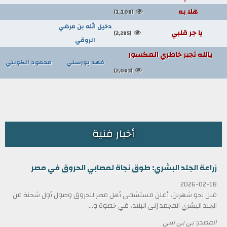
هلا به
(1,108)
دخيل الله بن مرضي
يا جر قلبي
(2,285)
الروقي
يالله تجبر خاطري المكسور
فهد بورسلي
محمود الكويتي
(2,063)
أخبار فنية
زراعة الجلد البشري: طوق نجاة لمصابي الحروق في مصر
2026-02-18
قبل نحو شهرين، أعلن مستشفى أهل مصر للحروق وصول أول شحنة من
الجلد البشري المجمد إلى البلاد، في خطوة و...
المصدر: بي بي سي