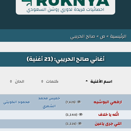
احصائيات فريدة لدوري روشن السعودي
الرئيسية
>
ص
> صالح الحريبي
أغاني صالح الحريبي: (21 أغنية)
اسم الأغنية
كلمات
الحان
خميس محمد
ارفعي البوشيه
محمود الكويتي
(7,625)
الشمري
الله يا خلاف
(1,140)
اللي جرى ياعين
(1,126)