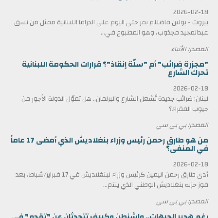
2026-02-18
بيروت - بولين فاضللم يمر حتى اليوم على الدراما اللبنانية ممثل من نسق
عبدالمجيد مجذوب، وهو المطبوع في...
المصدر: الأنباء
"مجزرة ضرائب" أم "سلّة إنقاذ"؟ قرارات الحكومة اللبنانية
تحرك الشارع
2026-02-18
لبنان: ضرائب جديدة تُشعل الشارع والبرلمان.. هل تموّل الدولة الأجور من
جيوب الفقراء؟
المصدر: بي بي سي
من هو طارق رحمن رئيس وزراء بنغلاديش الذي أمضى 17 عاماً
في المنفى؟
2026-02-18
أدى طارق رحمن اليمين كرئيس وزراء لبنغلاديش في 17 فبراير/شباط، بعد
فوز حزبه بنغلاديش الوطني الذي ينتم...
المصدر: بي بي سي
رغم هدير الجبهات.. واشنطن وكييف تتحدثان عن "تقدم" في