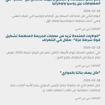
المفاوضات بين روسيا وأوكرانيا
2026-02-18
اليوم الثاني من محادثات السلام بين أوكرانيا وروسيا في جنيف انتهى،
وهي أحدث محاولة دبلوماسية لوقف الق...
المصدر: بي بي سي
"الولايات المتحدة تريد من عصابات الجريمة المنظمة تشكيل
قوة شرطة غزة" -مقال في التلغراف
2026-02-18
في عناوين الصحف ليوم الأربعاء الثامن عشر من فبراير/شباط 2026، نعرض
لكم تحليلاً من التلغراف يطرح المخ...
المصدر: بي بي سي
"كان يصف بناتنا بالجواري"
2026-02-18
خلال العام الذي تلا سقوط حكم الرئيس السوري بشار الأسد أفادت عدة
منظمات حقوقية عن حالات اختطاف طالت ع...
المصدر: بي بي سي