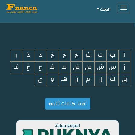
Toggle
البحث
navigation
i
ا
ب
ت
ث
ج
ح
خ
د
ذ
ر
ز
س
ش
ص
ض
ط
ظ
ع
غ
ف
ق
ك
ل
م
ن
هـ
و
ي
أضف كلمات أغنية
الموقع برعاية: