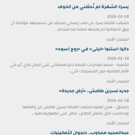
يسرا: الشهرة لم تُحصّني من الخوف
2026-02-18
كشفت الفنانة يسرا، عن جانب إنساني مختلف من شخصيتها، مؤكدة أن
بريق النجومية لم يمنحها حصانة ضد مشاعر...
المصدر: الأنباء
داليا: استنوا «ليلى» في «روج أسود»
2026-02-18
القاهرة - محمد صلاحردت الفنانة داليا مصطفى على الجدل الذي أثير في
الأيام الماضية حول المنشورات التي...
المصدر: الأنباء
جديد نسرين طافش.. «أرض جديدة»
2026-02-18
دمشق - هدى العبودكشفت الفنانة نسرين طافش عن إطلاقها
بودكاست خلال رمضان المقبل، لتطل على جمهورها بعيد...
المصدر: الأنباء
عبدالمجيد مجذوب.. دنجوان الثمانينيات