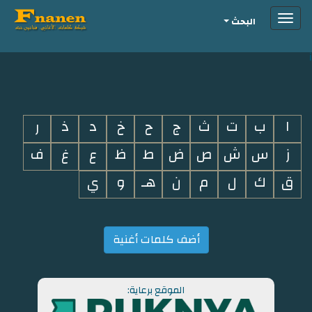
Toggle
البحث
navigation
i
ا
ب
ت
ث
ج
ح
خ
د
ذ
ر
ز
س
ش
ص
ض
ط
ظ
ع
غ
ف
ق
ك
ل
م
ن
هـ
و
ي
أضف كلمات أغنية
الموقع برعاية: