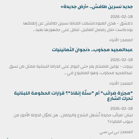
جديد نسرين طافش.. «أرض جديدة»
2026-02-18
دمشق - هدى العبودكشفت الفنانة نسرين طافش عن إطلاقها
بودكاست خلال رمضان المقبل، لتطل على جمهورها بعيد...
المصدر: الأنباء
عبدالمجيد مجذوب.. دنجوان الثمانينيات
2026-02-18
بيروت - بولين فاضللم يمر حتى اليوم على الدراما اللبنانية ممثل من نسق
عبدالمجيد مجذوب، وهو المطبوع في...
المصدر: الأنباء
"مجزرة ضرائب" أم "سلّة إنقاذ"؟ قرارات الحكومة اللبنانية
تحرك الشارع
2026-02-18
لبنان: ضرائب جديدة تُشعل الشارع والبرلمان.. هل تموّل الدولة الأجور من
جيوب الفقراء؟
المصدر: بي بي سي