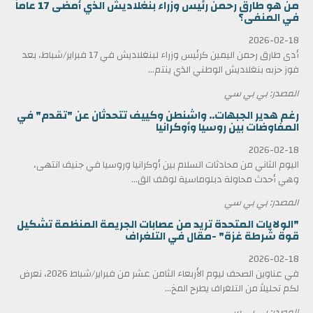
من هو طارق رحمن رئيس وزراء بنغلاديش الذي أمضى 17 عاماً
في المنفى؟
2026-02-18
أدى طارق رحمن اليمين كرئيس وزراء لبنغلاديش في 17 فبراير/شباط، بعد
فوز حزبه بنغلاديش الوطني الذي ينتم...
المصدر: بي بي سي
رغم هدير الجبهات.. واشنطن وكييف تتحدثان عن "تقدم" في
المفاوضات بين روسيا وأوكرانيا
2026-02-18
اليوم الثاني من محادثات السلام بين أوكرانيا وروسيا في جنيف انتهى،
وهي أحدث محاولة دبلوماسية لوقف الق...
المصدر: بي بي سي
"الولايات المتحدة تريد من عصابات الجريمة المنظمة تشكيل
قوة شرطة غزة" -مقال في التلغراف
2026-02-18
في عناوين الصحف ليوم الأربعاء الثامن عشر من فبراير/شباط 2026، نعرض
لكم تحليلاً من التلغراف يطرح المخ...
المصدر: بي بي سي