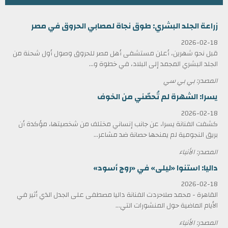
زراعة الجلد البشري: طوق نجاة لمصابي الحروق في مصر
2026-02-18
قبل نحو شهرين، أعلن مستشفى أهل مصر للحروق وصول أول شحنة من
الجلد البشري المجمد إلى البلاد، في خطوة و...
المصدر: بي بي سي
يسرا: الشهرة لم تُحصّني من الخوف
2026-02-18
كشفت الفنانة يسرا، عن جانب إنساني مختلف من شخصيتها، مؤكدة أن
بريق النجومية لم يمنحها حصانة ضد مشاعر...
المصدر: الأنباء
داليا: استنوا «ليلى» في «روج أسود»
2026-02-18
القاهرة - محمد صلاحردت الفنانة داليا مصطفى على الجدل الذي أثير في
الأيام الماضية حول المنشورات التي...
المصدر: الأنباء