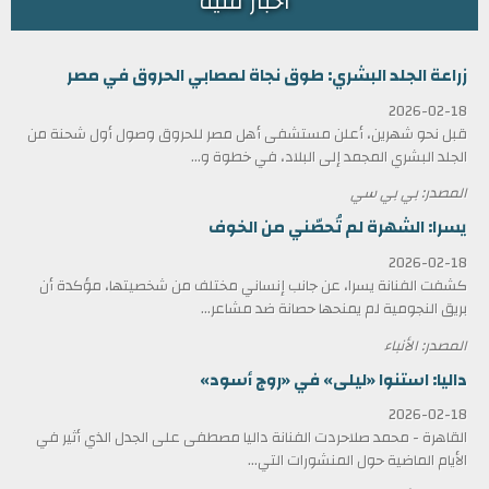
أخبار فنية
زراعة الجلد البشري: طوق نجاة لمصابي الحروق في مصر
2026-02-18
قبل نحو شهرين، أعلن مستشفى أهل مصر للحروق وصول أول شحنة من
الجلد البشري المجمد إلى البلاد، في خطوة و...
المصدر: بي بي سي
يسرا: الشهرة لم تُحصّني من الخوف
2026-02-18
كشفت الفنانة يسرا، عن جانب إنساني مختلف من شخصيتها، مؤكدة أن
بريق النجومية لم يمنحها حصانة ضد مشاعر...
المصدر: الأنباء
داليا: استنوا «ليلى» في «روج أسود»
2026-02-18
القاهرة - محمد صلاحردت الفنانة داليا مصطفى على الجدل الذي أثير في
الأيام الماضية حول المنشورات التي...