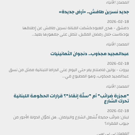
المصدر: الأنباء
جديد نسرين طافش.. «أرض جديدة»
2026-02-18
دمشق - هدى العبودكشفت الفنانة نسرين طافش عن إطلاقها
بودكاست خلال رمضان المقبل، لتطل على جمهورها بعيد...
المصدر: الأنباء
عبدالمجيد مجذوب.. دنجوان الثمانينيات
2026-02-18
بيروت - بولين فاضللم يمر حتى اليوم على الدراما اللبنانية ممثل من نسق
عبدالمجيد مجذوب، وهو المطبوع في...
المصدر: الأنباء
"مجزرة ضرائب" أم "سلّة إنقاذ"؟ قرارات الحكومة اللبنانية
تحرك الشارع
2026-02-18
لبنان: ضرائب جديدة تُشعل الشارع والبرلمان.. هل تموّل الدولة الأجور من
جيوب الفقراء؟
المصدر: بي بي سي