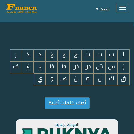
Toggle
البحث
navigation
i
ا
ب
ت
ث
ج
ح
خ
د
ذ
ر
ز
س
ش
ص
ض
ط
ظ
ع
غ
ف
ق
ك
ل
م
ن
هـ
و
ي
أضف كلمات أغنية
الموقع برعاية: