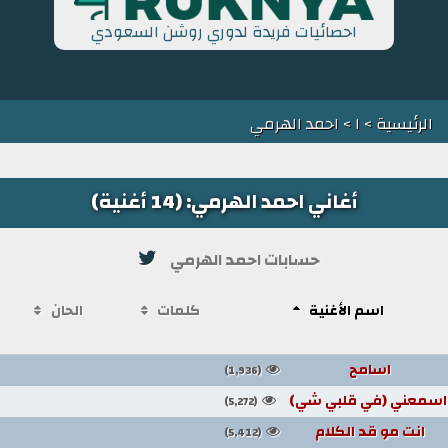
احصائيات فريدة لدوري روشن السعودي
الرئيسية
>
ا
> احمد الهرمي
أغاني احمد الهرمي: (14 أغنية)
حسابات احمد الهرمي
اسم الأغنية
كلمات
الحان
اسامح
(1,936)
اسمعني (في قلبي شي)
(5,272)
انت مو قد الكلام
(5,412)