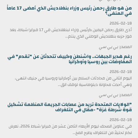
من هو طارق رحمن رئيس وزراء بنغلاديش الذي أمضى 17 عاماً
في المنفى؟
2026-02-18
أدى طارق رحمن اليمين كرئيس وزراء لبنغلاديش في 17 فبراير/شباط، بعد
فوز حزبه بنغلاديش الوطني الذي ينتم...
المصدر: بي بي سي
رغم هدير الجبهات.. واشنطن وكييف تتحدثان عن "تقدم" في
المفاوضات بين روسيا وأوكرانيا
2026-02-18
اليوم الثاني من محادثات السلام بين أوكرانيا وروسيا في جنيف انتهى،
وهي أحدث محاولة دبلوماسية لوقف الق...
المصدر: بي بي سي
"الولايات المتحدة تريد من عصابات الجريمة المنظمة تشكيل
قوة شرطة غزة" -مقال في التلغراف
2026-02-18
في عناوين الصحف ليوم الأربعاء الثامن عشر من فبراير/شباط 2026، نعرض
لكم تحليلاً من التلغراف يطرح المخ...