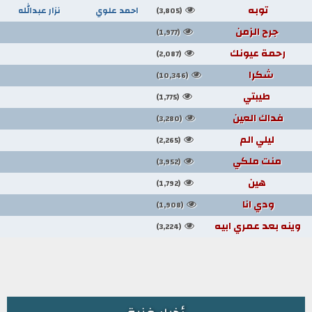
توبه
احمد علوي
نزار عبدالله
(3,805)
جرح الزمن
(1,977)
رحمة عيونك
(2,087)
شكرا
(10,346)
طيبتي
(1,775)
فداك العين
(3,280)
ليلي الم
(2,265)
منت ملكي
(3,952)
هين
(1,792)
ودي انا
(1,908)
وينه بعد عمري ابيه
(3,224)