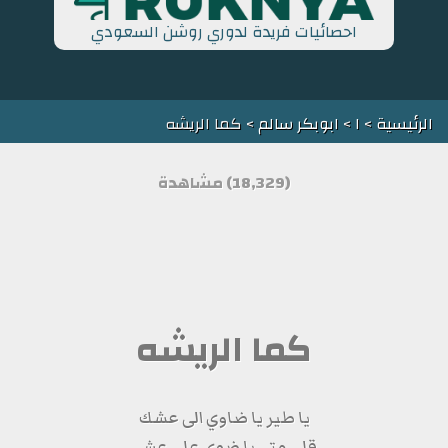
احصائيات فريدة لدوري روشن السعودي
الرئيسية
>
ا
>
ابوبكر سالم
> كما الريشه
(18,329) مشاهدة
كما الريشه
يا طير يا ضاوي الى عشك
قلي متى با ضوي على عشي