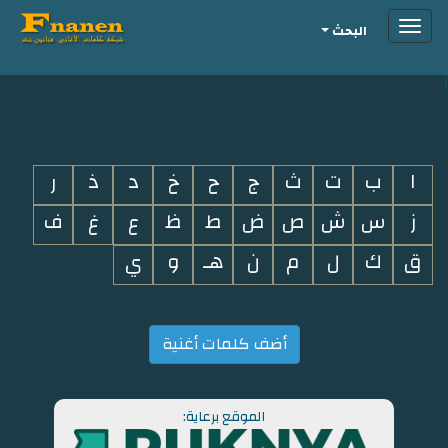
Toggle
البحث
navigation
i
ا
ب
ت
ث
ج
ح
خ
د
ذ
ر
ز
س
ش
ص
ض
ط
ظ
ع
غ
ف
ق
ك
ل
م
ن
هـ
و
ي
أضف كلمات أغنية
الموقع برعاية: