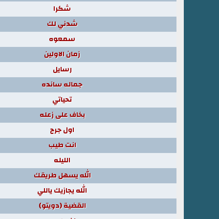
شكرا
شدني لك
سمعوه
زمان الاولين
رسايل
جماله سانده
تحياتي
بخاف على زعله
اول جرح
انت طيب
الليله
الله يسهل طريقك
الله يجازيك ياللي
القضية (دويتو)