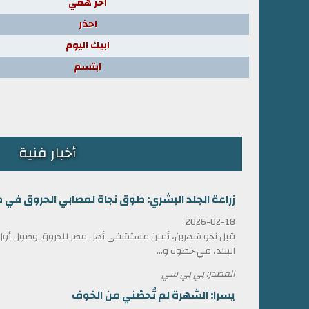
اخر همي
احذر
ابيك اليوم
ابتسم
أخبار فنية
زراعة الجلد البشري: طوق نجاة لمصابي الحروق في 
2026-02-18
قبل نحو شهرين، أعلن مستشفى أهل مصر للحروق وصول أول ش
البلاد، في خطوة و...
المصدر: بي بي سي
يسرا: الشهرة لم تُحصّني من الخوف