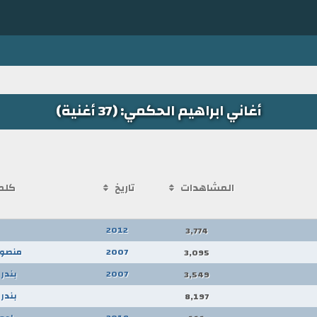
أغاني ابراهيم الحكمي: (37 أغنية)
المشاهدات
تاريخ
كلم
2012
3,774
2007
منصور
3,095
2007
بندر
3,549
بندر
8,197