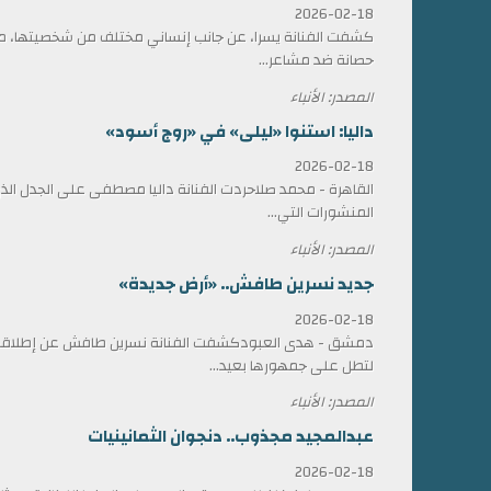
2026-02-18
كشفت الفنانة يسرا، عن جانب إنساني مختلف من شخصيتها، مؤ
حصانة ضد مشاعر...
المصدر: الأنباء
داليا: استنوا «ليلى» في «روج أسود»
2026-02-18
القاهرة - محمد صلاحردت الفنانة داليا مصطفى على الجدل الذي 
المنشورات التي...
المصدر: الأنباء
جديد نسرين طافش.. «أرض جديدة»
2026-02-18
دمشق - هدى العبودكشفت الفنانة نسرين طافش عن إطلاقها
لتطل على جمهورها بعيد...
المصدر: الأنباء
عبدالمجيد مجذوب.. دنجوان الثمانينيات
2026-02-18