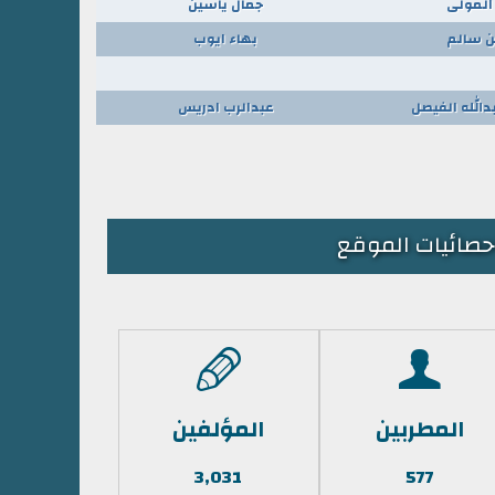
المولى
جمال ياسين
 سالم
بهاء ايوب
دالله الفيصل
عبدالرب ادريس
حصائيات الموقع
المطربين
المؤلفين
3,031
577