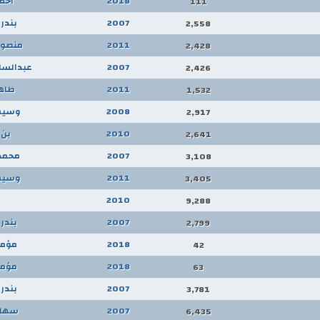
2018
احم
111
2007
بندر
2,558
2011
منصور
2,428
2007
عبدالسل
2,426
2011
طاهر
1,532
2008
وسيم
2,917
2010
بن 
2,641
2007
محمد 
3,108
2011
وسيم
3,405
2010
9,288
2007
بندر
2,799
2018
مؤمن
42
2018
مؤمن
63
2007
بندر
3,781
2007
سهام
6,435