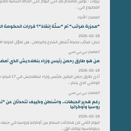
بيروت - بولين فاضللم يمر حتى اليوم على الدراما اللبنانية 
المطبوع في...
المصدر: الأنباء
"مجزرة ضرائب" أم "سلّة إنقاذ"؟ قرارات الحكومة الل
2026-02-18
لبنان: ضرائب جديدة تُشعل الشارع والبرلمان.. هل تموّل الدولة ا
المصدر: بي بي سي
من هو طارق رحمن رئيس وزراء بنغلاديش الذي أمضى 17 عاماً في المنف
2026-02-18
أدى طارق رحمن الي
الوطني الذي ينتم...
المصدر: بي بي سي
رغم هدير الجبهات.. واشنطن وكييف تتحدثان عن "ت
روسيا وأوكرانيا
2026-02-18
اليوم الثاني من محادثات السلام بين أوكرانيا وروسيا في جني
دبلوماسية لوقف الق...