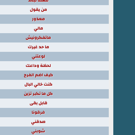
مهما تبعد
من يقول
معذور
مالي
ماتفكرونيش
ما حد غيرك
لوعتني
لحظة وداعك
كيف اضم الفرح
كنت خالي البال
كل ما تكبر تزين
قابل بقى
فرقونا
صدقني
شوبني