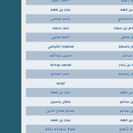
د زعيم
احمد زعيم
 بن فهد
بندر بن فهد
 الشادي
ياسر بوعلي
ام بن سوار
بندر سعد
 كامل
احمد محيي
 باسعد
محمود الخيامي
سالم
حسن عبدالله
بن بندر
محمد بودله
 باسعد
ناصر الصالح
توحه
 بن فهد
بندر بن فهد
 سالم
جمال ياسين
 سالم
بسام صلاح الدين
 بن فهد
بندر بن فهد
 شعاع
نقولا سعاده نخله