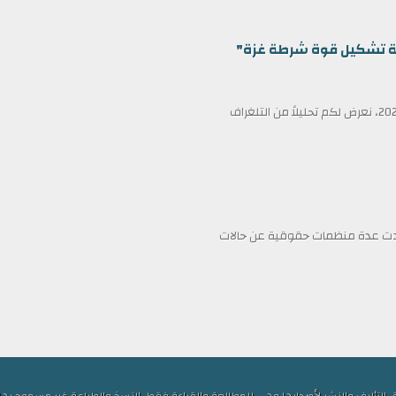
ظمة تشكيل قوة شرطة غزة"
في عناوين الصحف ليوم الأربعاء الثامن عشر من فبراير/شباط 2026، نعرض لكم تحليلاً من التلغراف
فادت عدة منظمات حقوقية عن حالات
ف والنشر لأصحابها وهي للمطالعة والقراءة فقط, النسخ والطباعة غير مسموح بها, الكلمات ا