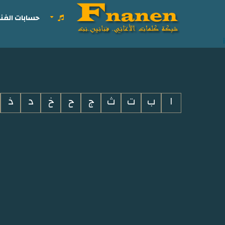
حسابات الفنا
i
ا
ب
ت
ث
ج
ح
خ
د
ذ