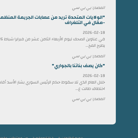
المصدر: بي بي سي
"الولايات المتحدة تريد من عصابات الجريمة المن
-مقال في التلغراف
2026-02-18
يطرح المخ...
المصدر: بي بي سي
"كان يصف بناتنا بالجواري"
2026-02-18
خلال العام الذي تلا سقوط حكم الرئيس السوري بشار الأسد أ
اختطاف طالت ع...
المصدر: بي بي سي
جميع الكلمات في هذا الموقع هي من ممتلكات حقوق التألي