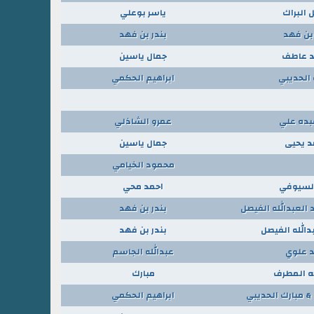
 البراك
ياسر بوعلي
 بن فهد
بندر بن فهد
 عاطف
جمال ياسين
 الحديبي
ابراهيم الحكمي
بده علي
عمرو الشاذلي
 يحيى
جمال ياسين
محمود الخيامي
السيوفي
احمد محي
العبدالله الفيصل
بندر بن فهد
دالله الفيصل
بندر بن فهد
 علوي
عبدالله الجاسم
له المطرف
مبارك
& مبارك الحديبي
ابراهيم الحكمي