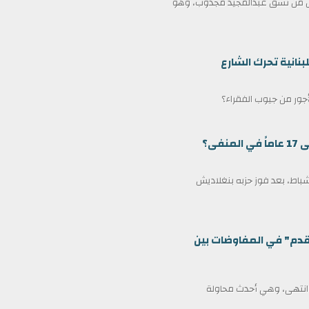
ممثل من نسق عبدالمجيد مجذوب، وهو
بنانية تحرك الشارع
لأجور من جيوب الفقراء؟
ى؟
مين كرئيس وزراء لبنغلاديش في 17 فبراير/شباط، بعد فوز حزبه بنغلاديش
قدم" في المفاوضات بين
ف انتهى، وهي أحدث محاولة