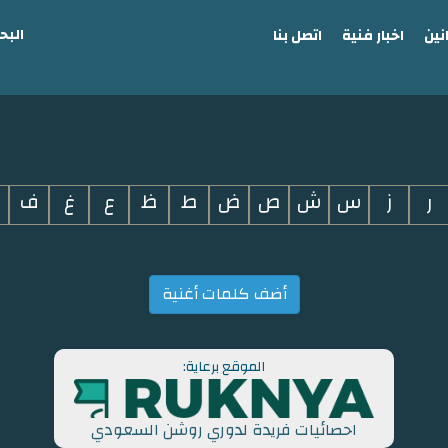
البح
نين
اخبار فنية
اتصل بنا
ر
ز
س
ش
ص
ض
ط
ظ
ع
غ
ف
أضف كلمات أغنية
الموقع برعاية:
احصائيات فريدة لدوري روشن السعودي