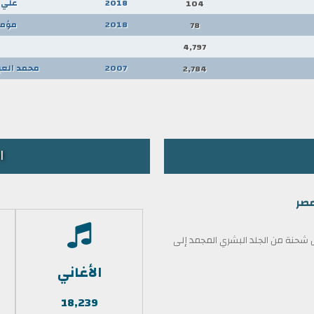
2018
علي 
104
2018
مؤمن
78
4,797
2007
محمد العب
2,784
ا
مصر
حنة من الجلد البشري المجمد إلى
الأغاني
18,239