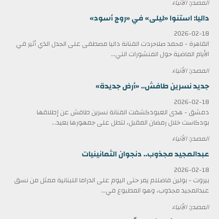
المصدر: الأنباء
داليا: استنوا «ليلى» في «روج أسود»
2026-02-18
القاهرة - محمد صلاحردت الفنانة داليا مصطفى على الجدل الذي أثير في
الأيام الماضية حول المنشورات التي...
المصدر: الأنباء
جديد نسرين طافش.. «أرض جديدة»
2026-02-18
دمشق - هدى العبودكشفت الفنانة نسرين طافش عن إطلاقها
بودكاست خلال رمضان المقبل، لتطل على جمهورها بعيد...
المصدر: الأنباء
عبدالمجيد مجذوب.. دنجوان الثمانينيات
2026-02-18
بيروت - بولين فاضللم يمر حتى اليوم على الدراما اللبنانية ممثل من نسق
عبدالمجيد مجذوب، وهو المطبوع في...
المصدر: الأنباء