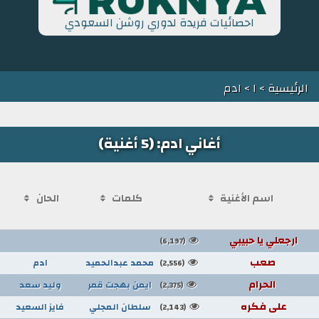
احصائيات فريدة لدوري روشن السعودي
الرئيسية
>
ا
> ادم
أغاني ادم: (5 أغنية)
اسم الأغنية
كلمات
الحان
ارجعلي يا حبيبي
(6,197)
صعب
محمد عبدالحميد
ادم
(2,556)
الحرام
ايمن بهجت قمر
وليد سعد
(2,375)
على فكره
سلطان المجلي
فايز السعيد
(2,143)