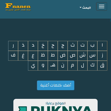
Toggle
البحث
navigation
i
ا
ب
ت
ث
ج
ح
خ
د
ذ
ر
ز
س
ش
ص
ض
ط
ظ
ع
غ
ف
ق
ك
ل
م
ن
هـ
و
ي
أضف كلمات أغنية
الموقع برعاية: