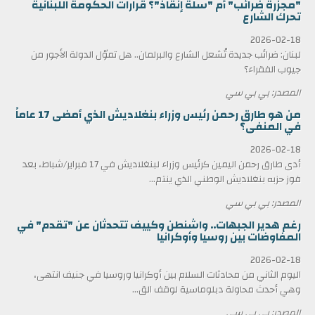
"مجزرة ضرائب" أم "سلّة إنقاذ"؟ قرارات الحكومة اللبنانية
تحرك الشارع
2026-02-18
لبنان: ضرائب جديدة تُشعل الشارع والبرلمان.. هل تموّل الدولة الأجور من
جيوب الفقراء؟
المصدر: بي بي سي
من هو طارق رحمن رئيس وزراء بنغلاديش الذي أمضى 17 عاماً
في المنفى؟
2026-02-18
أدى طارق رحمن اليمين كرئيس وزراء لبنغلاديش في 17 فبراير/شباط، بعد
فوز حزبه بنغلاديش الوطني الذي ينتم...
المصدر: بي بي سي
رغم هدير الجبهات.. واشنطن وكييف تتحدثان عن "تقدم" في
المفاوضات بين روسيا وأوكرانيا
2026-02-18
اليوم الثاني من محادثات السلام بين أوكرانيا وروسيا في جنيف انتهى،
وهي أحدث محاولة دبلوماسية لوقف الق...
المصدر: بي بي سي