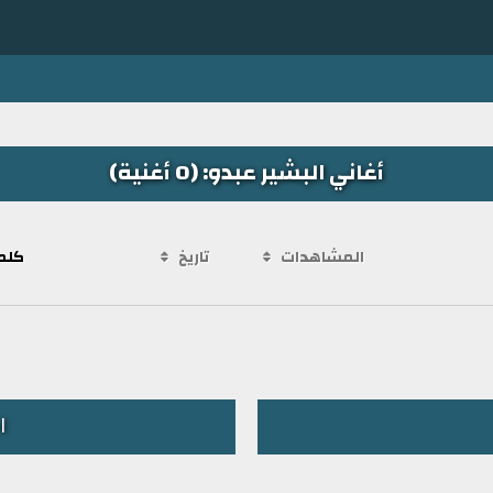
أغاني البشير عبدو: (0 أغنية)
المشاهدات
تاريخ
كلم
ا