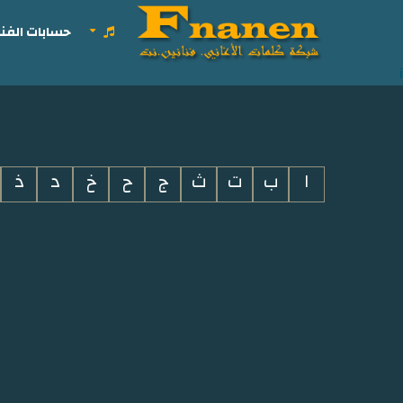
حسابات الفنا
i
ا
ب
ت
ث
ج
ح
خ
د
ذ