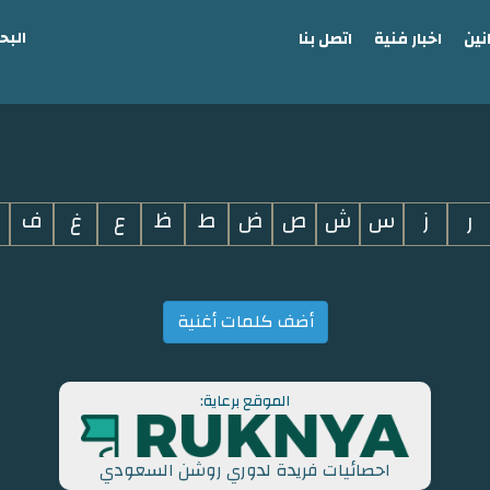
البح
نين
اخبار فنية
اتصل بنا
ر
ز
س
ش
ص
ض
ط
ظ
ع
غ
ف
أضف كلمات أغنية
الموقع برعاية:
احصائيات فريدة لدوري روشن السعودي