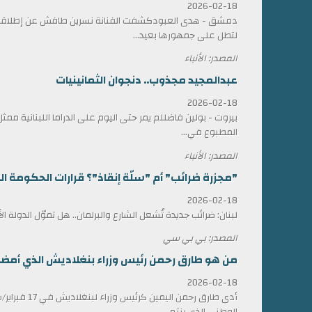
2026-02-18
دمشق - هدى العبودكشفت الفنانة نسرين طافش عن إطلاقها
لتطل على جمهورها بعيد...
المصدر: الأنباء
عبدالمجيد مجذوب.. دنجوان الثمانينيات
2026-02-18
بيروت - بولين فاضللم يمر حتى اليوم على الدراما اللبنانية 
المطبوع في...
المصدر: الأنباء
"مجزرة ضرائب" أم "سلّة إنقاذ"؟ قرارات الحكومة الل
2026-02-18
لبنان: ضرائب جديدة تُشعل الشارع والبرلمان.. هل تموّل الدولة ا
المصدر: بي بي سي
من هو طارق رحمن رئيس وزراء بنغلاديش الذي أمضى 17 عاماً في المنف
2026-02-18
أدى طارق رحمن الي
الوطني الذي ينتم...