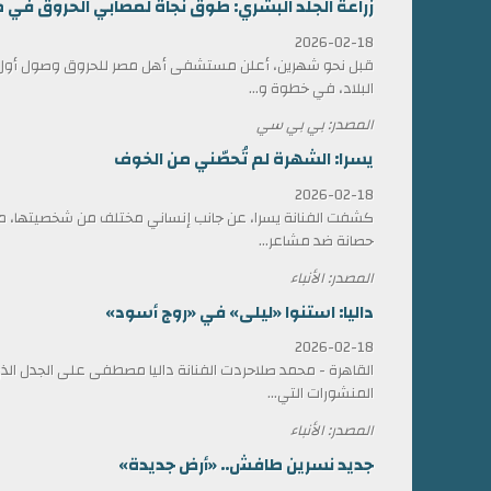
زراعة الجلد البشري: طوق نجاة لمصابي الحروق في 
2026-02-18
قبل نحو شهرين، أعلن مستشفى أهل مصر للحروق وصول أول ش
البلاد، في خطوة و...
المصدر: بي بي سي
يسرا: الشهرة لم تُحصّني من الخوف
2026-02-18
كشفت الفنانة يسرا، عن جانب إنساني مختلف من شخصيتها، مؤ
حصانة ضد مشاعر...
المصدر: الأنباء
داليا: استنوا «ليلى» في «روج أسود»
2026-02-18
القاهرة - محمد صلاحردت الفنانة داليا مصطفى على الجدل الذي 
المنشورات التي...
المصدر: الأنباء
جديد نسرين طافش.. «أرض جديدة»