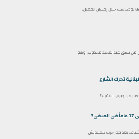
 بودكاست خلال رمضان المقبل،
ممثل من نسق عبدالمجيد مجذوب، وهو
بنانية تحرك الشارع
لأجور من جيوب الفقراء؟
ى؟
مين كرئيس وزراء لبنغلاديش في 17 فبراير/شباط، بعد فوز حزبه بنغلاديش