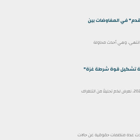
قدم" في المفاوضات بين
ف انتهى، وهي أحدث محاولة
ظمة تشكيل قوة شرطة غزة"
في عناوين الصحف ليوم الأربعاء الثامن عشر من فبراير/شباط 2026، نعرض لكم تحليلاً من التلغراف
فادت عدة منظمات حقوقية عن حالات