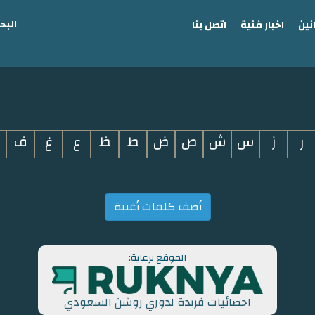
البح
نين
اخبار فنية
اتصل بنا
ر
ز
س
ش
ص
ض
ط
ظ
ع
غ
ف
أضف كلمات أغنية
الموقع برعاية:
احصائيات فريدة لدوري روشن السعودي