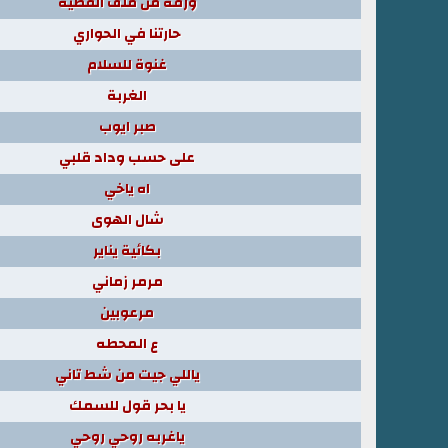
ورقة من ملف القضيه
حارتنا في الحواري
غنوة للسلام
الغربة
صبر ايوب
على حسب وداد قلبي
اه ياخي
شال الهوى
بكائية يناير
مرمر زماني
مرعوبين
ع المحطه
ياللي جيت من شط تاني
يا بحر قول للسمك
ياغربه روحي روحي