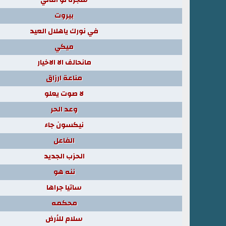
بيروت
في نورك ياهلال العيد
ميكي
مانحالف الا الاخيار
مناعة ارزاق
لا صوت يعلو
وعد الحر
نيكسون جاء
الفاعل
الحزب الجديد
ننه هو
ساتيا جراها
محكمه
سلام للأرض