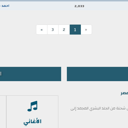
احمد 
2,033
«
1
»
3
2
ا
مصر
حنة من الجلد البشري المجمد إلى
الأغاني