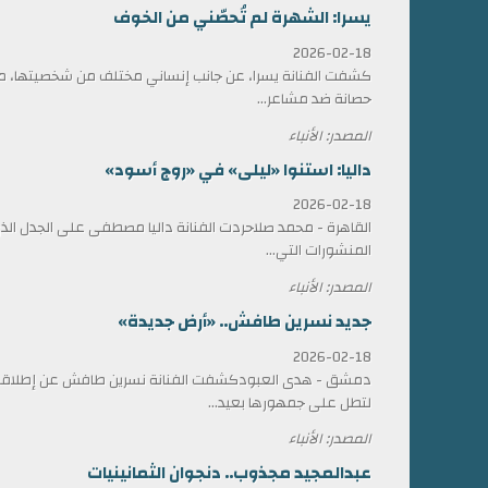
يسرا: الشهرة لم تُحصّني من الخوف
2026-02-18
كشفت الفنانة يسرا، عن جانب إنساني مختلف من شخصيتها، مؤ
حصانة ضد مشاعر...
المصدر: الأنباء
داليا: استنوا «ليلى» في «روج أسود»
2026-02-18
القاهرة - محمد صلاحردت الفنانة داليا مصطفى على الجدل الذي 
المنشورات التي...
المصدر: الأنباء
جديد نسرين طافش.. «أرض جديدة»
2026-02-18
دمشق - هدى العبودكشفت الفنانة نسرين طافش عن إطلاقها
لتطل على جمهورها بعيد...
المصدر: الأنباء
عبدالمجيد مجذوب.. دنجوان الثمانينيات