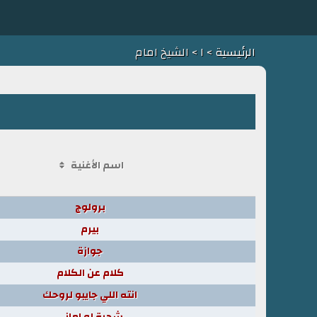
الرئيسية
>
ا
> الشيخ امام
اسم الأغنية
برولوج
بيرم
جوازة
كلام عن الكلام
انته اللي جايبو لروحك
شجرة لو اماني