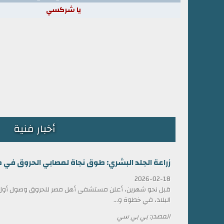
يا شركسي
أخبار فنية
زراعة الجلد البشري: طوق نجاة لمصابي الحروق في 
2026-02-18
قبل نحو شهرين، أعلن مستشفى أهل مصر للحروق وصول أول ش
البلاد، في خطوة و...
المصدر: بي بي سي