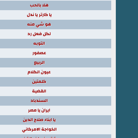
هلا بالحب
يا كارتر يا ندل
هو شي منه
لكل فعل رد
التوبه
عصفور
الربيع
عيون الكلام
كلمتين
القضية
السندباد
ايران يا مصر
يا ابناء صلاح الدين
الخواجة الامركاني