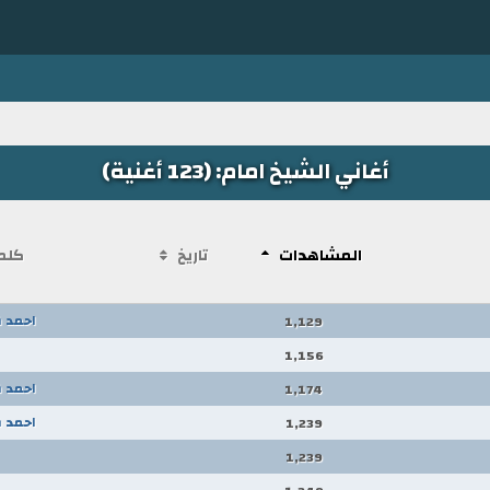
أغاني الشيخ امام: (123 أغنية)
المشاهدات
تاريخ
كلم
احمد 
1,129
1,156
احمد 
1,174
احمد 
1,239
1,239