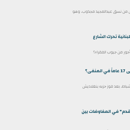
ممثل من نسق عبدالمجيد مجذوب، وهو
بنانية تحرك الشارع
لأجور من جيوب الفقراء؟
ى؟
مين كرئيس وزراء لبنغلاديش في 17 فبراير/شباط، بعد فوز حزبه بنغلاديش
قدم" في المفاوضات بين