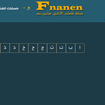
حسابات الفنا
i
ا
ب
ت
ث
ج
ح
خ
د
ذ