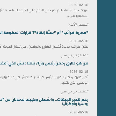
2026-02-18
بيروت - بولين فاضللم يمر حتى اليوم على الدراما اللبنانية 
المطبوع في...
المصدر: الأنباء
"مجزرة ضرائب" أم "سلّة إنقاذ"؟ قرارات الحكومة الل
2026-02-18
لبنان: ضرائب جديدة تُشعل الشارع والبرلمان.. هل تموّل الدولة ا
المصدر: بي بي سي
من هو طارق رحمن رئيس وزراء بنغلاديش الذي أمضى 17 عاماً في المنف
2026-02-18
أدى طارق رحمن الي
الوطني الذي ينتم...
المصدر: بي بي سي
رغم هدير الجبهات.. واشنطن وكييف تتحدثان عن "ت
روسيا وأوكرانيا
2026-02-18