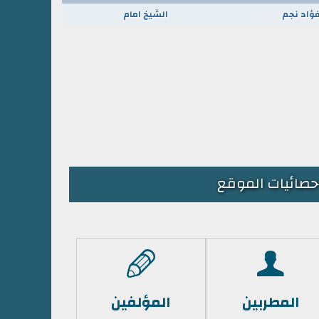
فؤاد نجم
الشيخ امام
حصائيات الموقع
المطربين
المؤلفين