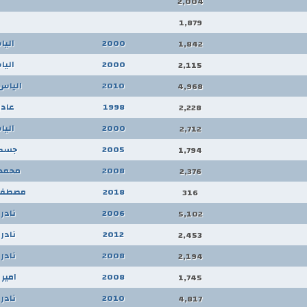
2,004
1,879
2000
اليا
1,842
2000
اليا
2,115
2010
الياس 
4,968
1998
عادل
2,228
2000
اليا
2,712
2005
جسكا
1,794
2008
محمد 
2,376
2018
مصطفى
316
2006
نادر 
5,102
2012
نادر 
2,453
2008
نادر 
2,194
2008
امير
1,745
2010
نادر 
4,817