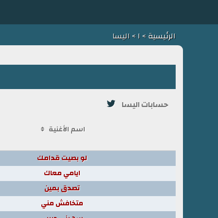
الرئيسية
>
ا
> اليسا
حسابات اليسا
اسم الأغنية
لو بصيت قدامك
ايامي معاك
تصدق بمين
متخافش مني