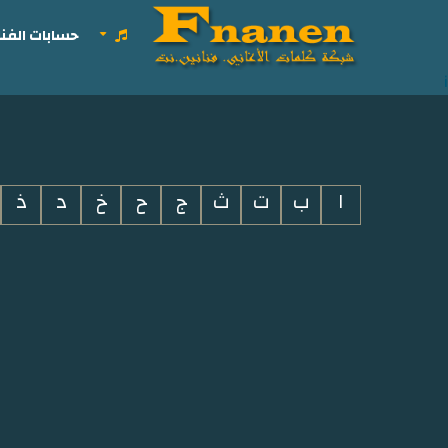
حسابات الفنا
i
ا
ب
ت
ث
ج
ح
خ
د
ذ