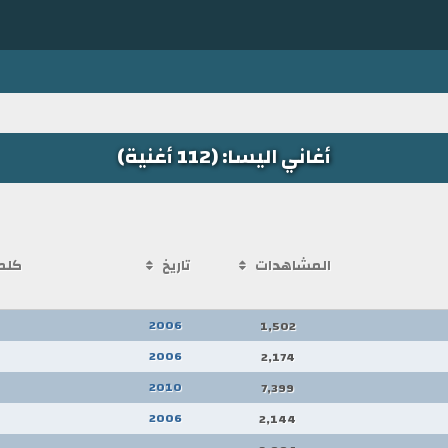
أغاني اليسا: (112 أغنية)
المشاهدات
تاريخ
كلم
2006
1,502
2006
2,174
2010
7,399
2006
2,144