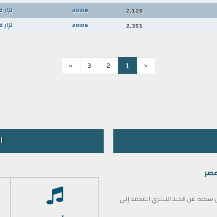
2008
نزار
2,128
2006
نزار
2,351
«
1
»
3
2
ا
مصر
حنة من الجلد البشري المجمد إلى