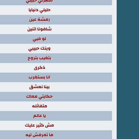
سهرني حبيبي
حليلي دنيايا
رمشة عين
شافونا اتنين
لو فيي
وينك حبيبي
بتغيب بتروح
ذكرى
انا بستغرب
بينا نعشق
حكايتي معاك
متفائله
يا عالم
مش كثير عليك
ما تعرفش ليه