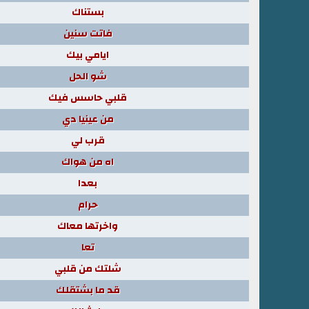
بستناك
فاتت سنين
ايامي بيك
شو الحل
قلبي حاسس فيك
من عينيا دي
قرب لي
اه من هواك
بعدا
حرام
واخرتها معاك
تعا
شلتك من قلبي
قد ما بشتقلك