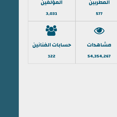
المطربين
المؤلفين
3,031
577
مشاهدات
حسابات الفنانين
122
54,354,267