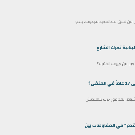
ممثل من نسق عبدالمجيد مجذوب، وهو
بنانية تحرك الشارع
لأجور من جيوب الفقراء؟
ى؟
مين كرئيس وزراء لبنغلاديش في 17 فبراير/شباط، بعد فوز حزبه بنغلاديش
قدم" في المفاوضات بين