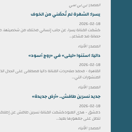
المصدر: بي بي سي
يسرا: الشهرة لم تُحصّني من الخوف
2026-02-18
كشفت الفنانة يسرا، عن جانب إنساني مختلف من شخصيتها، مؤ
حصانة ضد مشاعر...
المصدر: الأنباء
داليا: استنوا «ليلى» في «روج أسود»
2026-02-18
القاهرة - محمد صلاحردت الفنانة داليا مصطفى على الجدل الذي 
المنشورات التي...
المصدر: الأنباء
جديد نسرين طافش.. «أرض جديدة»
2026-02-18
دمشق - هدى العبودكشفت الفنانة نسرين طافش عن إطلاقها
لتطل على جمهورها بعيد...
المصدر: الأنباء