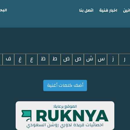
البح
نين
اخبار فنية
اتصل بنا
ر
ز
س
ش
ص
ض
ط
ظ
ع
غ
ف
أضف كلمات أغنية
الموقع برعاية:
احصائيات فريدة لدوري روشن السعودي