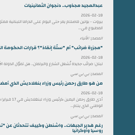
عبدالمجيد مجذوب.. دنجوان الثمانينيات
2026-02-18
بيروت - بولين فاضللم يمر حتى اليوم على الدراما اللبنانية 
المطبوع في...
المصدر: الأنباء
"مجزرة ضرائب" أم "سلّة إنقاذ"؟ قرارات الحكومة الل
2026-02-18
لبنان: ضرائب جديدة تُشعل الشارع والبرلمان.. هل تموّل الدولة ا
المصدر: بي بي سي
من هو طارق رحمن رئيس وزراء بنغلاديش الذي أمضى 17 عاماً في المنف
2026-02-18
أدى طارق رحمن الي
الوطني الذي ينتم...
المصدر: بي بي سي
رغم هدير الجبهات.. واشنطن وكييف تتحدثان عن "ت
روسيا وأوكرانيا