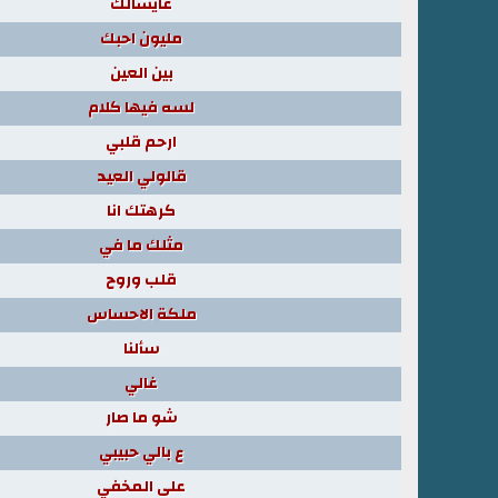
عايشالك
مليون احبك
بين العين
لسه فيها كلام
ارحم قلبي
قالولي العيد
كرهتك انا
مثلك ما في
قلب وروح
ملكة الاحساس
سألنا
غالي
شو ما صار
ع بالي حبيبي
على المخفي