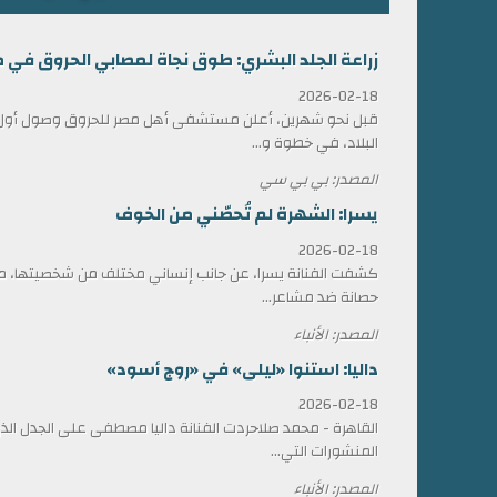
زراعة الجلد البشري: طوق نجاة لمصابي الحروق في 
2026-02-18
قبل نحو شهرين، أعلن مستشفى أهل مصر للحروق وصول أول ش
البلاد، في خطوة و...
المصدر: بي بي سي
يسرا: الشهرة لم تُحصّني من الخوف
2026-02-18
كشفت الفنانة يسرا، عن جانب إنساني مختلف من شخصيتها، مؤ
حصانة ضد مشاعر...
المصدر: الأنباء
داليا: استنوا «ليلى» في «روج أسود»
2026-02-18
القاهرة - محمد صلاحردت الفنانة داليا مصطفى على الجدل الذي 
المنشورات التي...
المصدر: الأنباء