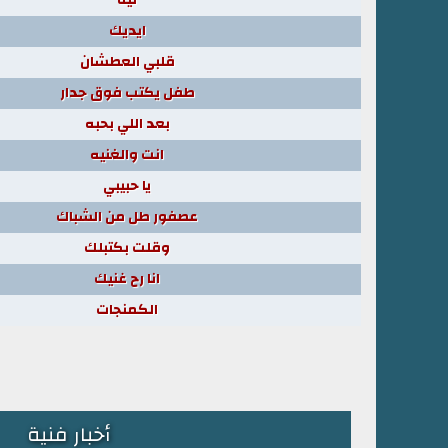
ايديك
قلبي العطشان
طفل يكتب فوق جدار
بعد اللي بحبه
انت والغنيه
يا حبيبي
عصفور طل من الشباك
وقلت بكتبلك
انا رح غنيك
الكمنجات
أخبار فنية