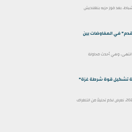
مين كرئيس وزراء لبنغلاديش في 17 فبراير/شباط، بعد فوز حزبه بنغلاديش
قدم" في المفاوضات بين
ف انتهى، وهي أحدث محاولة
ظمة تشكيل قوة شرطة غزة"
في عناوين الصحف ليوم الأربعاء الثامن عشر من فبراير/شباط 2026، نعرض لكم تحليلاً من التلغراف