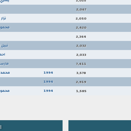
2,025
2,067
نزار
2,050
محمود
2,420
2,364
نبيل 
2,032
احم
2,033
مارسي
7,411
1994
محمد ا
3,578
1994
2,919
1994
محمود
1,585
ا