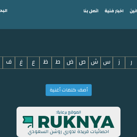
البح
نين
اخبار فنية
اتصل بنا
ر
ز
س
ش
ص
ض
ط
ظ
ع
غ
ف
أضف كلمات أغنية
الموقع برعاية:
احصائيات فريدة لدوري روشن السعودي