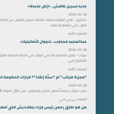
جديد نسرين طافش.. «أرض جديدة»
2026-02-18
دمشق - هدى العبودكشفت الفنانة نسرين طافش عن إطلاقها
لتطل على جمهورها بعيد...
المصدر: الأنباء
عبدالمجيد مجذوب.. دنجوان الثمانينيات
2026-02-18
بيروت - بولين فاضللم يمر حتى اليوم على الدراما اللبنانية 
المطبوع في...
المصدر: الأنباء
"مجزرة ضرائب" أم "سلّة إنقاذ"؟ قرارات الحكومة الل
2026-02-18
لبنان: ضرائب جديدة تُشعل الشارع والبرلمان.. هل تموّل الدولة ا
المصدر: بي بي سي
من هو طارق رحمن رئيس وزراء بنغلاديش الذي أمضى 17 عاماً في المنف