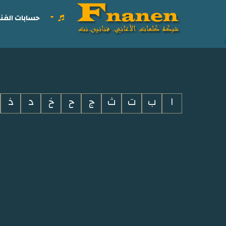
حسابات الفنا
i
ا
ب
ت
ث
ج
ح
خ
د
ذ