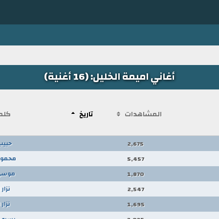
أغاني اميمة الخليل: (16 أغنية)
المشاهدات
تاريخ
كلم
حبيب
2,675
محمود
5,457
موسى
1,870
نزار
2,547
نزار
1,695
يسري 