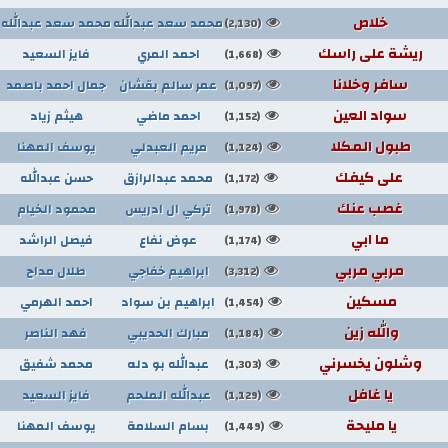
خلاص
محمد سعد عبدالله
محمد سعد عبدالله
(2,130)
ريشة على راسك
احمد المري
فايز السعيد
(1,668)
سافر وخلانا
عمر سالم بقشان
جمال احمد باصمد
(1,097)
سواد العين
احمد ماضي
هيثم زياد
(1,152)
طبول المكلا
مريم العبدلي
يوسف المهنا
(1,124)
على كيفك
محمد عبدالرازق
حسن عبدالله
(1,172)
غصب عنك
تركي ال ادريس
محمود الخيام
(1,978)
ما ابي
عوض نفاع
فيصل الراشد
(1,174)
مربي مربي
ابراهيم خفاجي
طلال مداح
(3,312)
مسكين
ابراهيم بن سواد
احمد الهرمي
(1,454)
والله زين
مبارك الحديبي
فهد الناصر
(1,184)
وشلون يخسرني
عبدالله بو دله
محمد شفيق
(1,303)
يا غافل
عبدالله الملحم
فايز السعيد
(1,129)
يا مليحة
بسام السلامة
يوسف المهنا
(1,449)