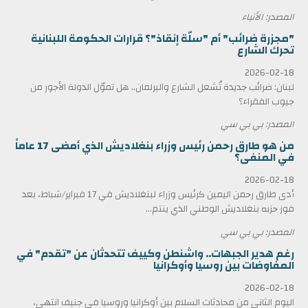
المصدر: الأنباء
"مجزرة ضرائب" أم "سلّة إنقاذ"؟ قرارات الحكومة اللبنانية
تحرك الشارع
2026-02-18
لبنان: ضرائب جديدة تُشعل الشارع والبرلمان.. هل تموّل الدولة الأجور من
جيوب الفقراء؟
المصدر: بي بي سي
من هو طارق رحمن رئيس وزراء بنغلاديش الذي أمضى 17 عاماً
في المنفى؟
2026-02-18
أدى طارق رحمن اليمين كرئيس وزراء لبنغلاديش في 17 فبراير/شباط، بعد
فوز حزبه بنغلاديش الوطني الذي ينتم...
المصدر: بي بي سي
رغم هدير الجبهات.. واشنطن وكييف تتحدثان عن "تقدم" في
المفاوضات بين روسيا وأوكرانيا
2026-02-18
اليوم الثاني من محادثات السلام بين أوكرانيا وروسيا في جنيف انتهى،