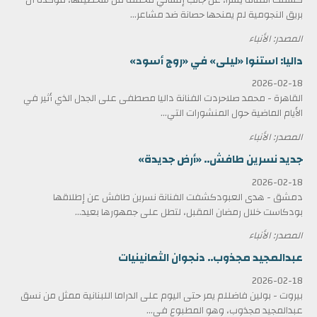
بريق النجومية لم يمنحها حصانة ضد مشاعر...
المصدر: الأنباء
داليا: استنوا «ليلى» في «روج أسود»
2026-02-18
القاهرة - محمد صلاحردت الفنانة داليا مصطفى على الجدل الذي أثير في
الأيام الماضية حول المنشورات التي...
المصدر: الأنباء
جديد نسرين طافش.. «أرض جديدة»
2026-02-18
دمشق - هدى العبودكشفت الفنانة نسرين طافش عن إطلاقها
بودكاست خلال رمضان المقبل، لتطل على جمهورها بعيد...
المصدر: الأنباء
عبدالمجيد مجذوب.. دنجوان الثمانينيات
2026-02-18
بيروت - بولين فاضللم يمر حتى اليوم على الدراما اللبنانية ممثل من نسق
عبدالمجيد مجذوب، وهو المطبوع في...