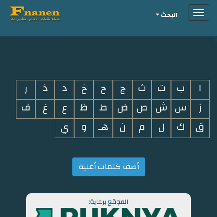
Toggle
البحث
navigation
i
ا
ب
ت
ث
ج
ح
خ
د
ذ
ر
ز
س
ش
ص
ض
ط
ظ
ع
غ
ف
ق
ك
ل
م
ن
هـ
و
ي
أضف كلمات أغنية
الموقع برعاية: