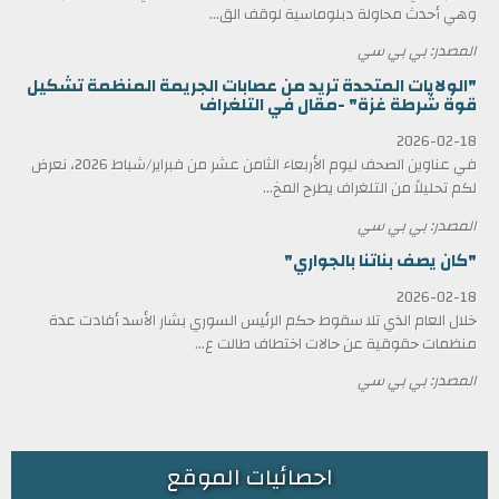
وهي أحدث محاولة دبلوماسية لوقف الق...
المصدر: بي بي سي
"الولايات المتحدة تريد من عصابات الجريمة المنظمة تشكيل
قوة شرطة غزة" -مقال في التلغراف
2026-02-18
في عناوين الصحف ليوم الأربعاء الثامن عشر من فبراير/شباط 2026، نعرض
لكم تحليلاً من التلغراف يطرح المخ...
المصدر: بي بي سي
"كان يصف بناتنا بالجواري"
2026-02-18
خلال العام الذي تلا سقوط حكم الرئيس السوري بشار الأسد أفادت عدة
منظمات حقوقية عن حالات اختطاف طالت ع...
المصدر: بي بي سي
احصائيات الموقع