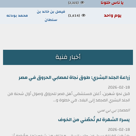
يا ناس خلونا
(2,321)
فيصل بن خالد بن
يوم واحد
محمد بودله
(1,614)
سلطان
أخبار فنية
زراعة الجلد البشري: طوق نجاة لمصابي الحروق في مصر
2026-02-18
قبل نحو شهرين، أعلن مستشفى أهل مصر للحروق وصول أول شحنة من
الجلد البشري المجمد إلى البلاد، في خطوة و...
المصدر: بي بي سي
يسرا: الشهرة لم تُحصّني من الخوف
2026-02-18
كشفت الفنانة يسرا، عن جانب إنساني مختلف من شخصيتها، مؤكدة أن