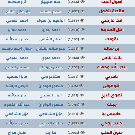
اصول الحب
هبه صليبيخ
نزار عبدالله
(1,546)
القصة بتقول
سليم عساف
جان ماري رياشي
(1,431)
انت عارفني
ابراهيم بن سواد
احمد الهرمي
(1,369)
اهل المدينة
احمد باوزير
احمد باوزير
(1,910)
بقولك
عصام الشافي
حسن عبدالله
(1,191)
بن سالم
عمر سالم بقشان
جمال احمد باصمد
(1,231)
بنات الناس
احمد علوي
احمد الهرمي
(2,066)
بيض الله وجهك
فيصل بورسلي
مشعل المانع
(1,301)
تامرني
مشاعر دبي
فايز السعيد
(1,283)
تلوموني
منصور الواوان
فيصل الراشد
(1,725)
تهوى غيري
انور المشيري
نزار عبدالله
(1,397)
جيتك
منصور الواوان
عبدالله القعود
(2,046)
حاسس بيا
عزيز الشافعي
عزيز الشافعي
(2,507)
حبيب روحي
مبارك الحديبي
حسن عبدالله
(1,638)
حنون القلب
عذايب
طلال مداح
(1,465)