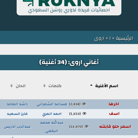
احصائيات فريدة لدوري روشن السعودي
الرئيسية
>
ا
> اروى
أغاني اروى: (34 أغنية)
اسم الأغنية
كلمات
الحان
اخرها
مساعد الشمراني
راشد الماجد
(2,458)
اسف
احمد المري
فايز السعيد
(1,510)
عبدالله محمد
اسمر حلو قابلته
عبدالرب ادريس
(16,470)
البقعي