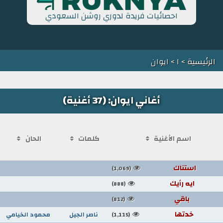
احصائيات فريدة لدوري روشن السعودي
الرئيسية
>
ا
> ايوان
أغاني ايوان: (37 أغنية)
اسم الأغنية
كلمات
الحان
استناك
(1,069)
ايه رأيك
(888)
باقي
(812)
خدتها
ناصر الجيل
محمود الخيامي
(1,115)