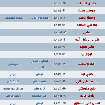
خلاص لقيتك
(1,063)
دوبني فيك
(1,132)
وحياة الحب
خالد تاج الدين
عمرو مصطفى
(1,405)
ولا في الاحلام
(1,935)
لبناني
(1,604)
قول ان شاء الله
(6,481)
اكبر كذبه
(1,853)
ارجع ليا
(1,328)
ايوان / حسان
اهلا وسهلا
فيبوس
(2,063)
المنجد
ذنبي ايه
ايوان
ايوان
(1,545)
دايما على بالي
شريف تاج
شريف تاج
(1,569)
جاي دلوقتي
خالد منير
طارق ابو جوده
(1,087)
بألف حاله
امير طعيمه
احمد فرحات
(1,041)
اسأل علي الشوق
ايوان
ايوان
(1,431)