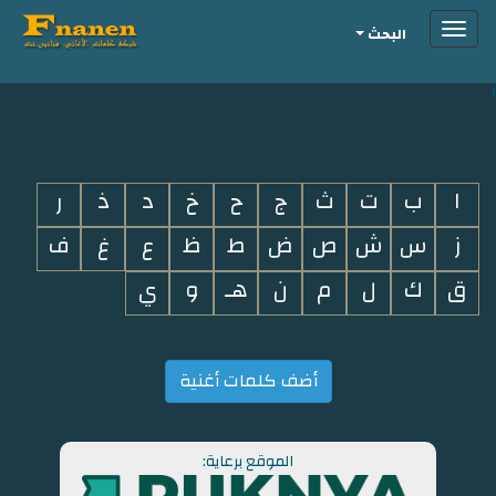
Toggle
البحث
navigation
i
ا
ب
ت
ث
ج
ح
خ
د
ذ
ر
ز
س
ش
ص
ض
ط
ظ
ع
غ
ف
ق
ك
ل
م
ن
هـ
و
ي
أضف كلمات أغنية
الموقع برعاية: