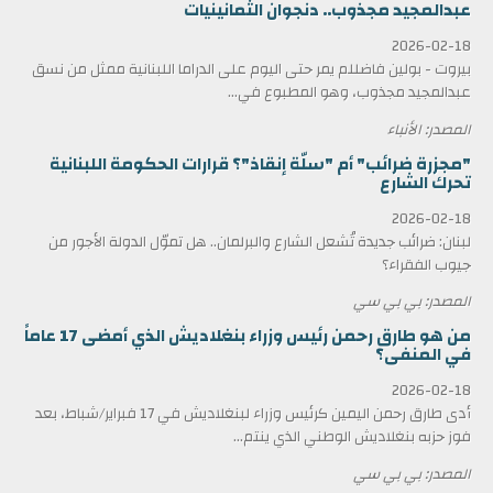
عبدالمجيد مجذوب.. دنجوان الثمانينيات
2026-02-18
بيروت - بولين فاضللم يمر حتى اليوم على الدراما اللبنانية ممثل من نسق
عبدالمجيد مجذوب، وهو المطبوع في...
المصدر: الأنباء
"مجزرة ضرائب" أم "سلّة إنقاذ"؟ قرارات الحكومة اللبنانية
تحرك الشارع
2026-02-18
لبنان: ضرائب جديدة تُشعل الشارع والبرلمان.. هل تموّل الدولة الأجور من
جيوب الفقراء؟
المصدر: بي بي سي
من هو طارق رحمن رئيس وزراء بنغلاديش الذي أمضى 17 عاماً
في المنفى؟
2026-02-18
أدى طارق رحمن اليمين كرئيس وزراء لبنغلاديش في 17 فبراير/شباط، بعد
فوز حزبه بنغلاديش الوطني الذي ينتم...
المصدر: بي بي سي