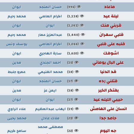
ماعاد
حسان المنجد
ايوان
(996)
ليلة عيد
اكرام العاصي
محمد رحيم
(1,118)
قربني منك
ايوان
ايوان
(1,241)
قلبي سهران
عبدالعزيز عمار
محمد رحيم
(1,440)
قلبه على قلبي
اكرام العاصي
يوسف ونس
(1,066)
اشوفك
سارة الهاجري
ايوان
(1,620)
على البال يوماتي
احمد الجندي
مدين
(15)
قد الدنيا
محمد الغنيمي
عمرو جلبط
(18)
قتلني رده
حسان المنجد
ايوان
(17)
بفتكر الخير
ايمن عز
مدين
(18)
حبيبي الليله عيد
ايوان
ايوان
(17)
انسان على الهامش
ايهاب عبدالعظيم
علاء الراوي
(19)
جامد جدا
ملاك عادل
محمد يحيى
(23)
مصطفى محمد
جه اليوم
سامح كريم
(22)