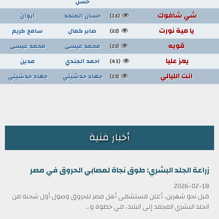
حسن
شي شافوك
حسان المنجد
ايوان
(16)
يا مية نورت
صابر كمال
سامح كريم
(22)
قويه
محمد عيسى
محمد عيسى
(23)
يعز عليا
احمد الجندي
مدين
(41)
انت الليالي
جهاد حدشيتي
جهاد حدشيتي
(23)
أخبار فنية
زراعة الجلد البشري: طوق نجاة لمصابي الحروق في مصر
2026-02-18
قبل نحو شهرين، أعلن مستشفى أهل مصر للحروق وصول أول شحنة من
الجلد البشري المجمد إلى البلاد، في خطوة و...