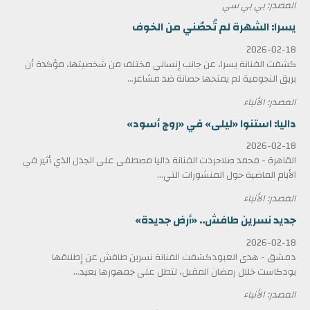
المصدر: بي بي سي
يسرا: الشهرة لم تُحصّني من الخوف
2026-02-18
كشفت الفنانة يسرا، عن جانب إنساني مختلف من شخصيتها، مؤكدة أن
بريق النجومية لم يمنحها حصانة ضد مشاعر...
المصدر: الأنباء
داليا: استنوا «ليلى» في «روج أسود»
2026-02-18
القاهرة - محمد صلاحردت الفنانة داليا مصطفى على الجدل الذي أثير في
الأيام الماضية حول المنشورات التي...
المصدر: الأنباء
جديد نسرين طافش.. «أرض جديدة»
2026-02-18
دمشق - هدى العبودكشفت الفنانة نسرين طافش عن إطلاقها
بودكاست خلال رمضان المقبل، لتطل على جمهورها بعيد...
المصدر: الأنباء