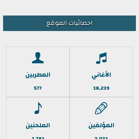
احصائيات الموقع
الأغاني
المطربين
577
18,239
المؤلفين
الملحنين
1,791
3,031