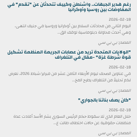
رغم هدير الجبهات.. واشنطن وكييف تتحدثان عن "تقدم" في
المفاوضات بين روسيا وأوكرانيا
2026-02-18
اليوم الثاني من محادثات السلام بين أوكرانيا وروسيا في جنيف انتهى،
وهي أحدث محاولة دبلوماسية لوقف الق...
المصدر: بي بي سي
"الولايات المتحدة تريد من عصابات الجريمة المنظمة تشكيل
قوة شرطة غزة" -مقال في التلغراف
2026-02-18
في عناوين الصحف ليوم الأربعاء الثامن عشر من فبراير/شباط 2026، نعرض
لكم تحليلاً من التلغراف يطرح المخ...
المصدر: بي بي سي
"كان يصف بناتنا بالجواري"
2026-02-18
خلال العام الذي تلا سقوط حكم الرئيس السوري بشار الأسد أفادت عدة
منظمات حقوقية عن حالات اختطاف طالت ع...
المصدر: بي بي سي