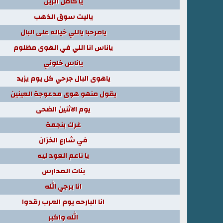
يا كامل الزين
ياليت سوق الذهب
يامرحبا ياللي خياله على البال
ياناس انا اللي في الهوى مظلوم
ياناس خلوني
ياهوى البال جرحي كل يوم يزيد
يقول منهو هوى مدعوجة العينين
يوم الاثنين الضحى
غرك بنجمة
في شارع الخزان
يا ناعم العود ليه
بنات المدارس
انا برجي الله
انا البارحه يوم العرب رقدوا
الله واكبر