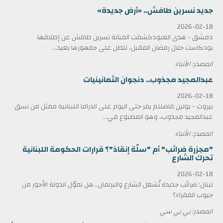
جديد نسرين طافش.. «أرض جديدة»
2026-02-18
دمشق - هدى العبودكشفت الفنانة نسرين طافش عن إطلاقها
بودكاست خلال رمضان المقبل، لتطل على جمهورها بعيد...
المصدر: الأنباء
عبدالمجيد مجذوب.. دنجوان الثمانينيات
2026-02-18
بيروت - بولين فاضللم يمر حتى اليوم على الدراما اللبنانية ممثل من نسق
عبدالمجيد مجذوب، وهو المطبوع في...
المصدر: الأنباء
"مجزرة ضرائب" أم "سلّة إنقاذ"؟ قرارات الحكومة اللبنانية
تحرك الشارع
2026-02-18
لبنان: ضرائب جديدة تُشعل الشارع والبرلمان.. هل تموّل الدولة الأجور من
جيوب الفقراء؟
المصدر: بي بي سي