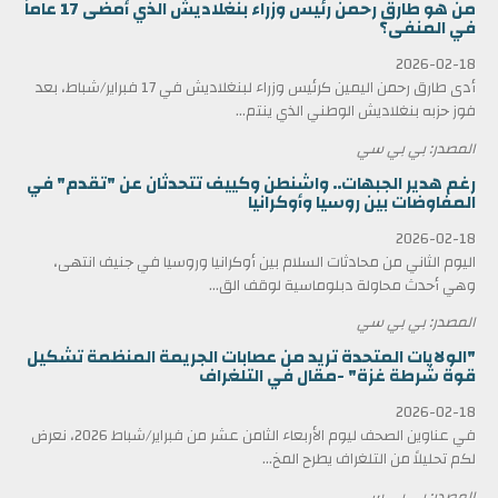
من هو طارق رحمن رئيس وزراء بنغلاديش الذي أمضى 17 عاماً
في المنفى؟
2026-02-18
أدى طارق رحمن اليمين كرئيس وزراء لبنغلاديش في 17 فبراير/شباط، بعد
فوز حزبه بنغلاديش الوطني الذي ينتم...
المصدر: بي بي سي
رغم هدير الجبهات.. واشنطن وكييف تتحدثان عن "تقدم" في
المفاوضات بين روسيا وأوكرانيا
2026-02-18
اليوم الثاني من محادثات السلام بين أوكرانيا وروسيا في جنيف انتهى،
وهي أحدث محاولة دبلوماسية لوقف الق...
المصدر: بي بي سي
"الولايات المتحدة تريد من عصابات الجريمة المنظمة تشكيل
قوة شرطة غزة" -مقال في التلغراف
2026-02-18
في عناوين الصحف ليوم الأربعاء الثامن عشر من فبراير/شباط 2026، نعرض
لكم تحليلاً من التلغراف يطرح المخ...
المصدر: بي بي سي