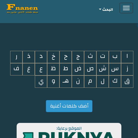
Toggle
البحث
navigation
i
ا
ب
ت
ث
ج
ح
خ
د
ذ
ر
ز
س
ش
ص
ض
ط
ظ
ع
غ
ف
ق
ك
ل
م
ن
هـ
و
ي
أضف كلمات أغنية
الموقع برعاية: