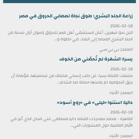
زراعة الجلد البشري: طوق نجاة لمصابي الحروق في مصر
2026-02-18
قبل نحو شهرين، أعلن مستشفى أهل مصر للحروق وصول أول شحنة من
الجلد البشري المجمد إلى البلاد، في خطوة و...
المصدر: بي بي سي
يسرا: الشهرة لم تُحصّني من الخوف
2026-02-18
كشفت الفنانة يسرا، عن جانب إنساني مختلف من شخصيتها، مؤكدة أن
بريق النجومية لم يمنحها حصانة ضد مشاعر...
المصدر: الأنباء
داليا: استنوا «ليلى» في «روج أسود»
2026-02-18
القاهرة - محمد صلاحردت الفنانة داليا مصطفى على الجدل الذي أثير في
الأيام الماضية حول المنشورات التي...
المصدر: الأنباء