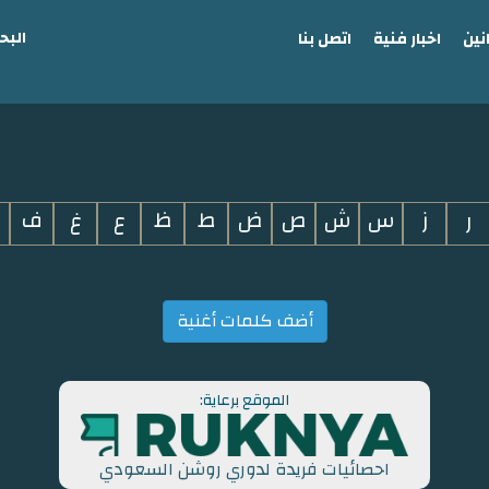
البح
نين
اخبار فنية
اتصل بنا
ر
ز
س
ش
ص
ض
ط
ظ
ع
غ
ف
أضف كلمات أغنية
الموقع برعاية:
احصائيات فريدة لدوري روشن السعودي