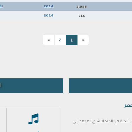
2014
ال
3,996
2014
715
«
1
»
2
ا
مصر
حنة من الجلد البشري المجمد إلى