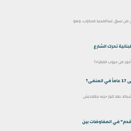
ممثل من نسق عبدالمجيد مجذوب، وهو
بنانية تحرك الشارع
لأجور من جيوب الفقراء؟
ى؟
مين كرئيس وزراء لبنغلاديش في 17 فبراير/شباط، بعد فوز حزبه بنغلاديش
قدم" في المفاوضات بين