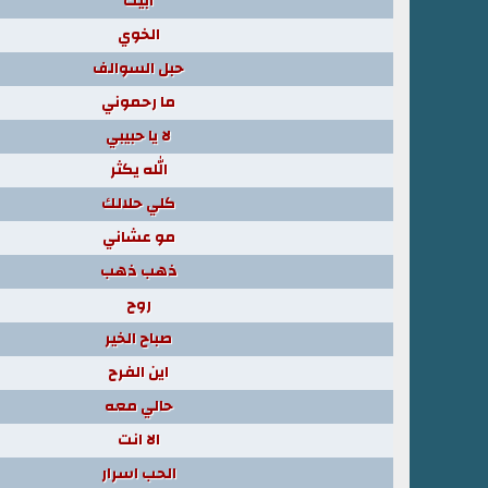
ابيك
الخوي
حبل السوالف
ما رحموني
لا يا حبيبي
الله يكثر
كلي حلالك
مو عشاني
ذهب ذهب
روح
صباح الخير
اين الفرح
حالي معه
الا انت
الحب اسرار