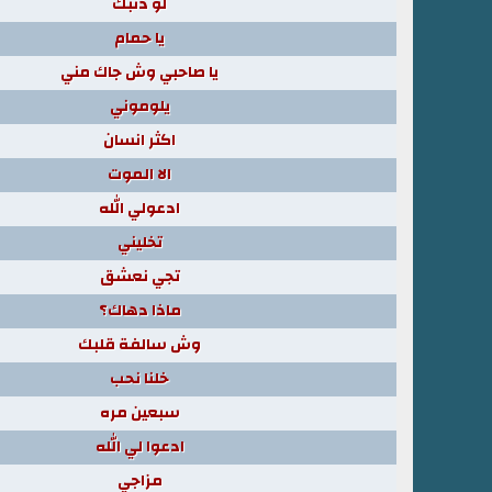
لو ذنبك
يا حمام
يا صاحبي وش جاك مني
يلوموني
اكثر انسان
الا الموت
ادعولي الله
تخليني
تجي نعشق
ماذا دهاك؟
وش سالفة قلبك
خلنا نحب
سبعين مره
ادعوا لي الله
مزاجي