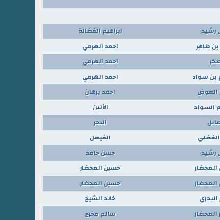
 رشيد
ابراهيم الفضالة
بن ظاهر
احمد الهرمي
خر
احمد الهرمي
م بن سواد
احمد الهرمي
 العوض
احمد برهان
م السواد
الأنين
صايل
البحر
الفضلي
الفيصل
 رشيد
حسن حامد
المحضار
حسين المحضار
المحضار
حسين المحضار
 البدري
خالد الشيخ
 المحضار
سالم مخرج