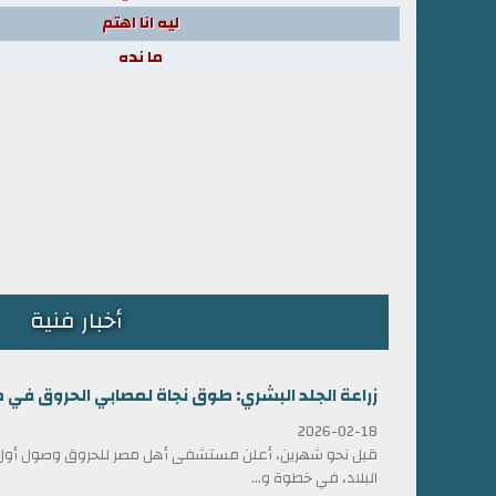
ليه انا اهتم
ما نده
أخبار فنية
زراعة الجلد البشري: طوق نجاة لمصابي الحروق في 
2026-02-18
قبل نحو شهرين، أعلن مستشفى أهل مصر للحروق وصول أول ش
البلاد، في خطوة و...