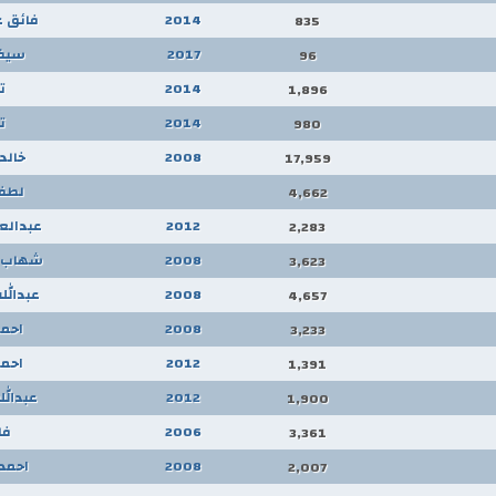
2014
فائق ع
835
2017
سيف
96
2014
ت
1,896
2014
ت
980
2008
خالد 
17,959
لطفي
4,662
2012
عبدالعز
2,283
2008
شهاب ا
3,623
2008
عبدالل
4,657
2008
احمد
3,233
2012
احمد
1,391
2012
عبدالل
1,900
2006
فل
3,361
2008
احمد
2,007