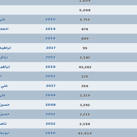
1,609
5,068
2010
علي
5,755
2014
احمد 
874
2014
ص
889
2017
ابراهي
95
2012
رياض
2,182
2010
ابراهي
42,262
2013
ا
125
2017
علي 
356
2006
علي
2,319
2008
حسين 
3,292
2012
حسين 
2,215
2012
ناصر
2,166
2010
ابوبكر
42,414