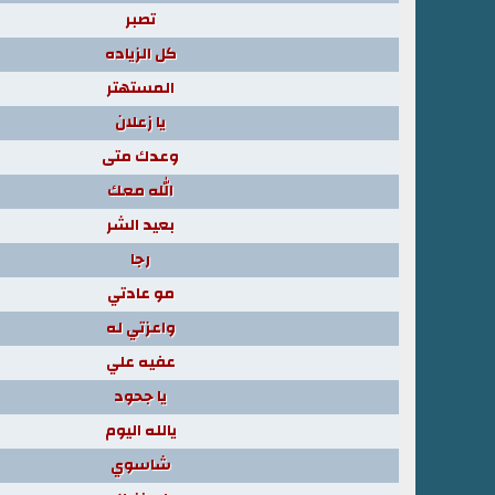
تصبر
كل الزياده
المستهتر
يا زعلان
وعدك متى
الله معك
بعيد الشر
رجا
مو عادتي
واعزتي له
عفيه علي
يا جحود
يالله اليوم
شاسوي