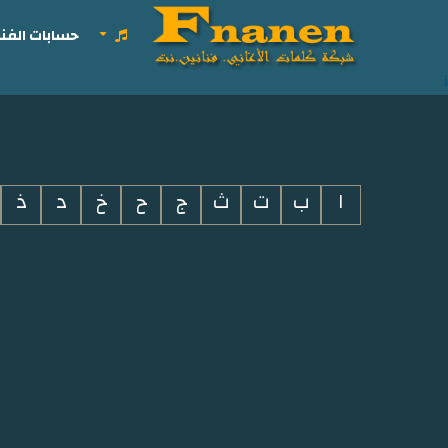
حسابات الفنا
i
ا
ب
ت
ث
ج
ح
خ
د
ذ