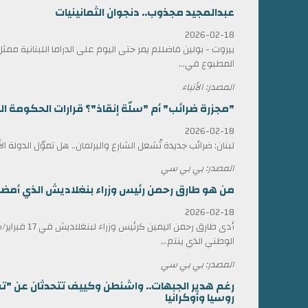
عبدالمجيد مجذوب.. دنجوان الثمانينيات
2026-02-18
بيروت - بولين فاضللم يمر حتى اليوم على الدراما اللبنانية 
المطبوع في...
المصدر: الأنباء
"مجزرة ضرائب" أم "سلّة إنقاذ"؟ قرارات الحكومة الل
2026-02-18
لبنان: ضرائب جديدة تُشعل الشارع والبرلمان.. هل تموّل الدولة ا
المصدر: بي بي سي
من هو طارق رحمن رئيس وزراء بنغلاديش الذي أمضى 17 عاماً في المنف
2026-02-18
أدى طارق رحمن الي
الوطني الذي ينتم...
المصدر: بي بي سي
رغم هدير الجبهات.. واشنطن وكييف تتحدثان عن "ت
روسيا وأوكرانيا