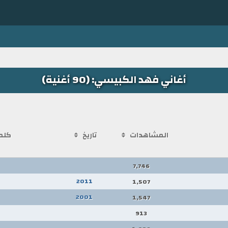
أغاني فهد الكبيسي: (90 أغنية)
المشاهدات
تاريخ
كلم
7,746
2011
1,507
2001
1,547
913