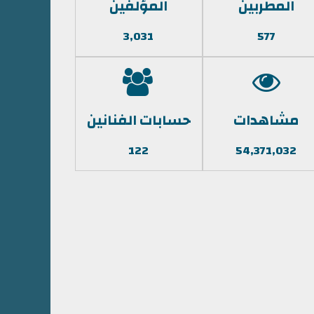
المطربين
المؤلفين
3,031
577
مشاهدات
حسابات الفنانين
122
54,371,032