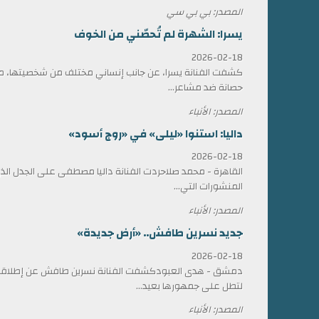
المصدر: بي بي سي
يسرا: الشهرة لم تُحصّني من الخوف
2026-02-18
كشفت الفنانة يسرا، عن جانب إنساني مختلف من شخصيتها، مؤ
حصانة ضد مشاعر...
المصدر: الأنباء
داليا: استنوا «ليلى» في «روج أسود»
2026-02-18
القاهرة - محمد صلاحردت الفنانة داليا مصطفى على الجدل الذي 
المنشورات التي...
المصدر: الأنباء
جديد نسرين طافش.. «أرض جديدة»
2026-02-18
دمشق - هدى العبودكشفت الفنانة نسرين طافش عن إطلاقها
لتطل على جمهورها بعيد...
المصدر: الأنباء