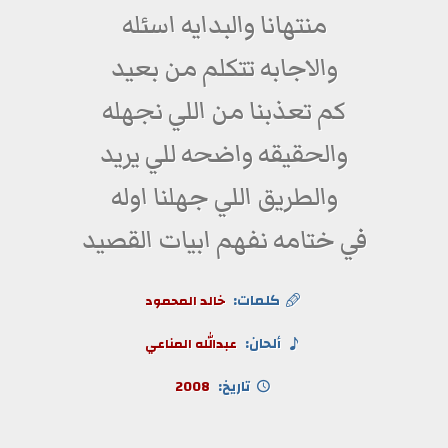
منتهانا والبدايه اسئله
والاجابه تتكلم من بعيد
كم تعذبنا من اللي نجهله
والحقيقه واضحه للي يريد
والطريق اللي جهلنا اوله
في ختامه نفهم ابيات القصيد
كلمات:
خالد المحمود
ألحان:
عبدالله المناعي
تاريخ:
2008