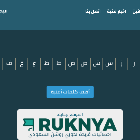
البح
نين
اخبار فنية
اتصل بنا
ر
ز
س
ش
ص
ض
ط
ظ
ع
غ
ف
أضف كلمات أغنية
الموقع برعاية:
احصائيات فريدة لدوري روشن السعودي