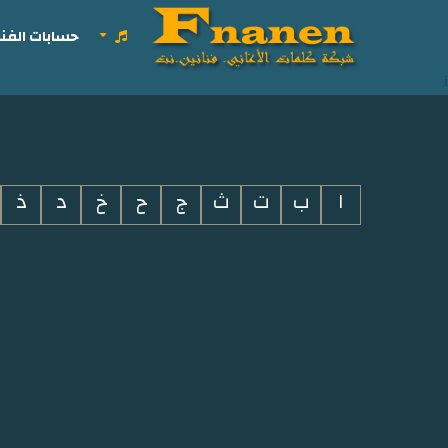
حسابات الفنا
i
ا
ب
ت
ث
ج
ح
خ
د
ذ