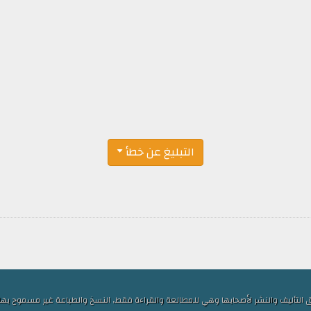
التبليغ عن خطأ
ف والنشر لأصحابها وهي للمطالعة والقراءة فقط, النسخ والطباعة غير مسموح بها, الكلمات ا