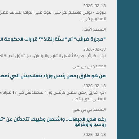
2026-02-18
بيروت - بولين فاضللم يمر حتى اليوم على الدراما اللبنانية 
المطبوع في...
المصدر: الأنباء
"مجزرة ضرائب" أم "سلّة إنقاذ"؟ قرارات الحكومة الل
2026-02-18
لبنان: ضرائب جديدة تُشعل الشارع والبرلمان.. هل تموّل الدولة ا
المصدر: بي بي سي
من هو طارق رحمن رئيس وزراء بنغلاديش الذي أمضى 17 عاماً في المنف
2026-02-18
أدى طارق رحمن الي
الوطني الذي ينتم...
المصدر: بي بي سي
رغم هدير الجبهات.. واشنطن وكييف تتحدثان عن "ت
روسيا وأوكرانيا
2026-02-18