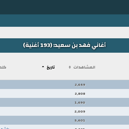
أغاني فهد بن سعيد: (193 أغنية)
المشاهدات
تاريخ
كلم
2,649
2,808
1,690
2,009
5,601
راشد 