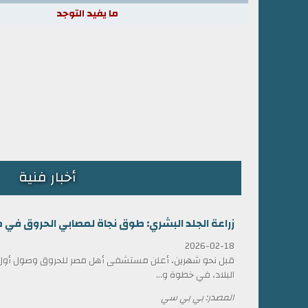
ما يفيد التوجد
أخبار فنية
زراعة الجلد البشري: طوق نجاة لمصابي الحروق في 
2026-02-18
قبل نحو شهرين، أعلن مستشفى أهل مصر للحروق وصول أول ش
البلاد، في خطوة و...
المصدر: بي بي سي