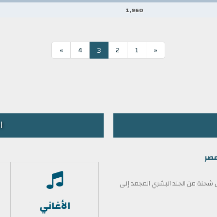
1,960
3
»
4
2
1
«
ا
مصر
حنة من الجلد البشري المجمد إلى
الأغاني