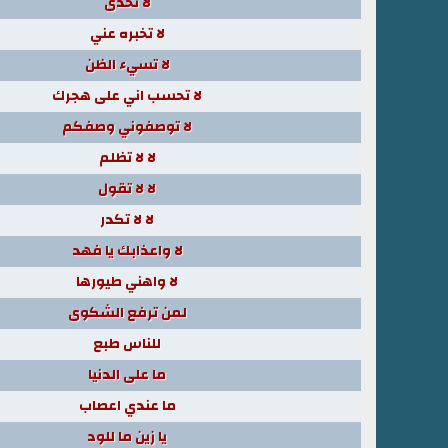
لا تحدى
لا تخبره عني
لا تسيء الظن
لا تحسب اني على هجرك
لا توصفوني وصفكم
لا لا تظلم
لا لا تقول
لا لا تكدر
لا واعذابك يا فهد
لا واهني طيورها
لمن ترفع الشكوى
للناس طبع
ما على الدنيا
ما عندي اعصاب
يا زين ما للود