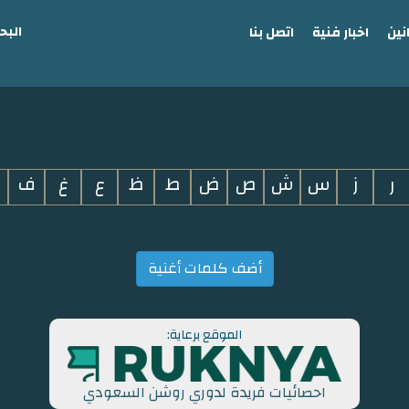
البح
نين
اخبار فنية
اتصل بنا
ر
ز
س
ش
ص
ض
ط
ظ
ع
غ
ف
أضف كلمات أغنية
الموقع برعاية:
احصائيات فريدة لدوري روشن السعودي