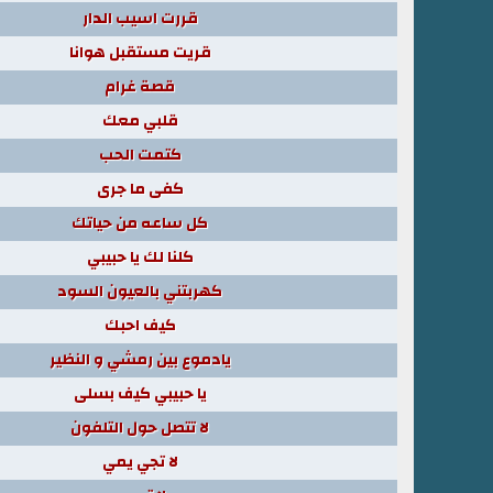
قررت اسيب الدار
قريت مستقبل هوانا
قصة غرام
قلبي معك
كتمت الحب
كفى ما جرى
كل ساعه من حياتك
كلنا لك يا حبيبي
كهربتني بالعيون السود
كيف احبك
يادموع بين رمشي و النظير
يا حبيبي كيف بسلى
لا تتصل حول التلفون
لا تجي يمي