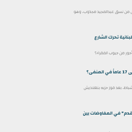
ممثل من نسق عبدالمجيد مجذوب، وهو
بنانية تحرك الشارع
لأجور من جيوب الفقراء؟
ى؟
مين كرئيس وزراء لبنغلاديش في 17 فبراير/شباط، بعد فوز حزبه بنغلاديش
قدم" في المفاوضات بين