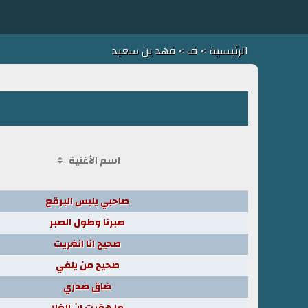
الرئيسية
>
ف
> فهد بن سعيد
اسم الأغنية
صاحبي يلبس البرقع
صبرنا وطول الصبر
صحيح انا انغريت
صحيح من يلفي
ضاق صدري
ما هقيت ان الغلا