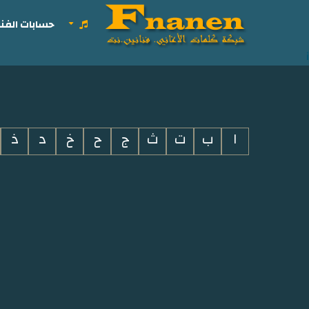
حسابات الفنا
i
ا
ب
ت
ث
ج
ح
خ
د
ذ