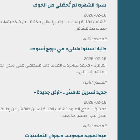
يسرا: الشهرة لم تُحصّني من الخوف
2026-02-18
كشفت الفنانة يسرا، عن جانب إنساني مختلف من شخصيتها، مؤ
حصانة ضد مشاعر...
المصدر: الأنباء
داليا: استنوا «ليلى» في «روج أسود»
2026-02-18
القاهرة - محمد صلاحردت الفنانة داليا مصطفى على الجدل الذي 
المنشورات التي...
المصدر: الأنباء
جديد نسرين طافش.. «أرض جديدة»
2026-02-18
دمشق - هدى العبودكشفت الفنانة نسرين طافش عن إطلاقها
لتطل على جمهورها بعيد...
المصدر: الأنباء
عبدالمجيد مجذوب.. دنجوان الثمانينيات