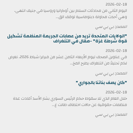
2026-02-18
اليوم الثاني من محادثات السلام بين أوكرانيا وروسيا في جنيف انتهى،
وهي أحدث محاولة دبلوماسية لوقف الق...
المصدر: بي بي سي
"الولايات المتحدة تريد من عصابات الجريمة المنظمة تشكيل
قوة شرطة غزة" -مقال في التلغراف
2026-02-18
في عناوين الصحف ليوم الأربعاء الثامن عشر من فبراير/شباط 2026، نعرض
لكم تحليلاً من التلغراف يطرح المخ...
المصدر: بي بي سي
"كان يصف بناتنا بالجواري"
2026-02-18
خلال العام الذي تلا سقوط حكم الرئيس السوري بشار الأسد أفادت عدة
منظمات حقوقية عن حالات اختطاف طالت ع...
المصدر: بي بي سي