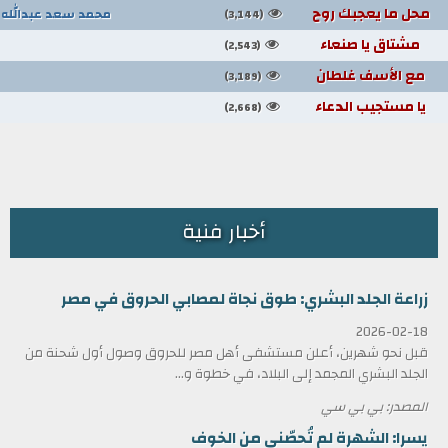
محل ما يعجبك روح
محمد سعد عبدالله
(3,144)
مشتاق يا صنعاء
(2,543)
مع الأسف غلطان
(3,189)
يا مستجيب الدعاء
(2,668)
أخبار فنية
زراعة الجلد البشري: طوق نجاة لمصابي الحروق في مصر
2026-02-18
قبل نحو شهرين، أعلن مستشفى أهل مصر للحروق وصول أول شحنة من
الجلد البشري المجمد إلى البلاد، في خطوة و...
المصدر: بي بي سي
يسرا: الشهرة لم تُحصّني من الخوف