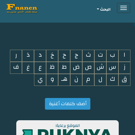
Toggle
البحث
navigation
i
ا
ب
ت
ث
ج
ح
خ
د
ذ
ر
ز
س
ش
ص
ض
ط
ظ
ع
غ
ف
ق
ك
ل
م
ن
هـ
و
ي
أضف كلمات أغنية
الموقع برعاية: