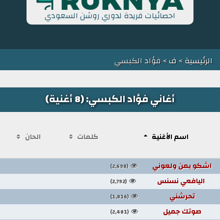
احصائيات فريدة لدوري روشن السعودي
الرئيسية
>
ف
> فؤاد الكبسي
أغاني فؤاد الكبسي: (8 أغنية)
اسم الأغنية
كلمات
الحان
اشكو بمن ولعوني
(2,698)
اليافعي نسنس
(2,792)
تحرشني
(1,816)
صوتك جميل
(2,481)