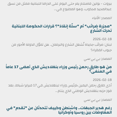
بيروت - بولين فاضللم يمر حتى اليوم على الدراما اللبنانية ممثل من نسق
عبدالمجيد مجذوب، وهو المطبوع في...
المصدر: الأنباء
"مجزرة ضرائب" أم "سلّة إنقاذ"؟ قرارات الحكومة اللبنانية
تحرك الشارع
2026-02-18
لبنان: ضرائب جديدة تُشعل الشارع والبرلمان.. هل تموّل الدولة الأجور من
جيوب الفقراء؟
المصدر: بي بي سي
من هو طارق رحمن رئيس وزراء بنغلاديش الذي أمضى 17 عاماً
في المنفى؟
2026-02-18
أدى طارق رحمن اليمين كرئيس وزراء لبنغلاديش في 17 فبراير/شباط، بعد
فوز حزبه بنغلاديش الوطني الذي ينتم...
المصدر: بي بي سي
رغم هدير الجبهات.. واشنطن وكييف تتحدثان عن "تقدم" في
المفاوضات بين روسيا وأوكرانيا