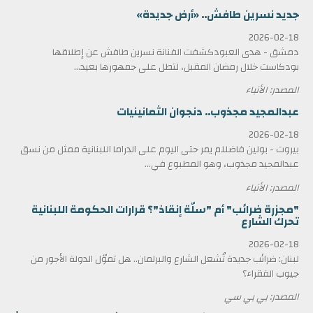
جديد نسرين طافش.. «أرض جديدة»
2026-02-18
دمشق - هدى العبودكشفت الفنانة نسرين طافش عن إطلاقها
بودكاست خلال رمضان المقبل، لتطل على جمهورها بعيد...
المصدر: الأنباء
عبدالمجيد مجذوب.. دنجوان الثمانينيات
2026-02-18
بيروت - بولين فاضللم يمر حتى اليوم على الدراما اللبنانية ممثل من نسق
عبدالمجيد مجذوب، وهو المطبوع في...
المصدر: الأنباء
"مجزرة ضرائب" أم "سلّة إنقاذ"؟ قرارات الحكومة اللبنانية
تحرك الشارع
2026-02-18
لبنان: ضرائب جديدة تُشعل الشارع والبرلمان.. هل تموّل الدولة الأجور من
جيوب الفقراء؟
المصدر: بي بي سي