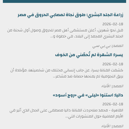
زراعة الجلد البشري: طوق نجاة لمصابي الحروق في مصر
2026-02-18
قبل نحو شهرين، أعلن مستشفى أهل مصر للحروق وصول أول شحنة من
الجلد البشري المجمد إلى البلاد، في خطوة و...
المصدر: بي بي سي
يسرا: الشهرة لم تُحصّني من الخوف
2026-02-18
كشفت الفنانة يسرا، عن جانب إنساني مختلف من شخصيتها، مؤكدة أن
بريق النجومية لم يمنحها حصانة ضد مشاعر...
المصدر: الأنباء
داليا: استنوا «ليلى» في «روج أسود»
2026-02-18
القاهرة - محمد صلاحردت الفنانة داليا مصطفى على الجدل الذي أثير في
الأيام الماضية حول المنشورات التي...
المصدر: الأنباء