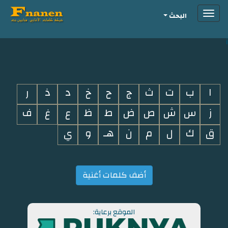
Toggle
البحث
navigation
i
ا
ب
ت
ث
ج
ح
خ
د
ذ
ر
ز
س
ش
ص
ض
ط
ظ
ع
غ
ف
ق
ك
ل
م
ن
هـ
و
ي
أضف كلمات أغنية
الموقع برعاية: