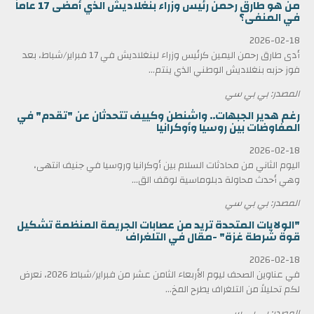
من هو طارق رحمن رئيس وزراء بنغلاديش الذي أمضى 17 عاماً
في المنفى؟
2026-02-18
أدى طارق رحمن اليمين كرئيس وزراء لبنغلاديش في 17 فبراير/شباط، بعد
فوز حزبه بنغلاديش الوطني الذي ينتم...
المصدر: بي بي سي
رغم هدير الجبهات.. واشنطن وكييف تتحدثان عن "تقدم" في
المفاوضات بين روسيا وأوكرانيا
2026-02-18
اليوم الثاني من محادثات السلام بين أوكرانيا وروسيا في جنيف انتهى،
وهي أحدث محاولة دبلوماسية لوقف الق...
المصدر: بي بي سي
"الولايات المتحدة تريد من عصابات الجريمة المنظمة تشكيل
قوة شرطة غزة" -مقال في التلغراف
2026-02-18
في عناوين الصحف ليوم الأربعاء الثامن عشر من فبراير/شباط 2026، نعرض
لكم تحليلاً من التلغراف يطرح المخ...
المصدر: بي بي سي