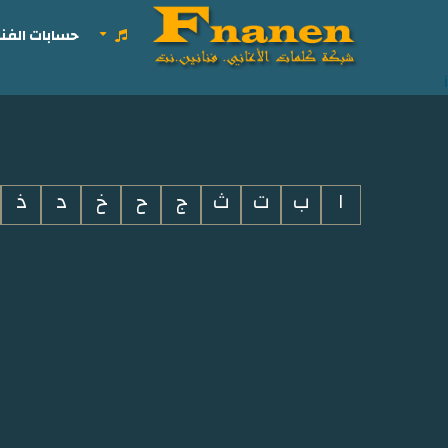
حسابات الفنا
i
ا
ب
ت
ث
ج
ح
خ
د
ذ