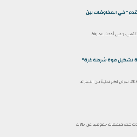
قدم" في المفاوضات بين
ف انتهى، وهي أحدث محاولة
ظمة تشكيل قوة شرطة غزة"
في عناوين الصحف ليوم الأربعاء الثامن عشر من فبراير/شباط 2026، نعرض لكم تحليلاً من التلغراف
فادت عدة منظمات حقوقية عن حالات