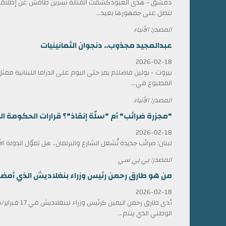
دمشق - هدى العبودكشفت الفنانة نسرين طافش عن إطلاقها
لتطل على جمهورها بعيد...
المصدر: الأنباء
عبدالمجيد مجذوب.. دنجوان الثمانينيات
2026-02-18
بيروت - بولين فاضللم يمر حتى اليوم على الدراما اللبنانية 
المطبوع في...
المصدر: الأنباء
"مجزرة ضرائب" أم "سلّة إنقاذ"؟ قرارات الحكومة الل
2026-02-18
لبنان: ضرائب جديدة تُشعل الشارع والبرلمان.. هل تموّل الدولة ا
المصدر: بي بي سي
من هو طارق رحمن رئيس وزراء بنغلاديش الذي أمضى 17 عاماً في المنف
2026-02-18
أدى طارق رحمن الي
الوطني الذي ينتم...