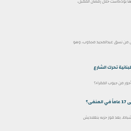
 بودكاست خلال رمضان المقبل،
ممثل من نسق عبدالمجيد مجذوب، وهو
بنانية تحرك الشارع
لأجور من جيوب الفقراء؟
ى؟
مين كرئيس وزراء لبنغلاديش في 17 فبراير/شباط، بعد فوز حزبه بنغلاديش