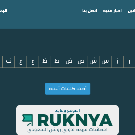
البح
نين
اخبار فنية
اتصل بنا
ر
ز
س
ش
ص
ض
ط
ظ
ع
غ
ف
أضف كلمات أغنية
الموقع برعاية:
احصائيات فريدة لدوري روشن السعودي