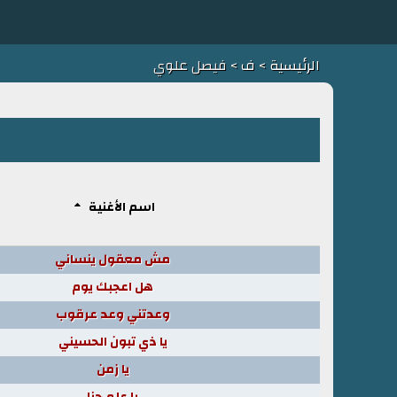
الرئيسية
>
ف
> فيصل علوي
اسم الأغنية
مش معقول ينساني
هل اعجبك يوم
وعدتني وعد عرقوب
يا ذي تبون الحسيني
يا زمن
يا علم حنا