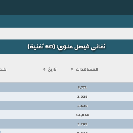
أغاني فيصل علوي: (60 أغنية)
المشاهدات
تاريخ
كلم
3,771
3,028
2,638
14,846
3,745
ت