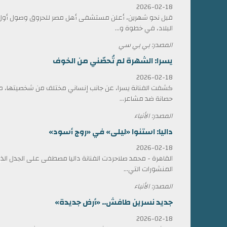
2026-02-18
قبل نحو شهرين، أعلن مستشفى أهل مصر للحروق وصول أول ش
البلاد، في خطوة و...
المصدر: بي بي سي
يسرا: الشهرة لم تُحصّني من الخوف
2026-02-18
كشفت الفنانة يسرا، عن جانب إنساني مختلف من شخصيتها، مؤ
حصانة ضد مشاعر...
المصدر: الأنباء
داليا: استنوا «ليلى» في «روج أسود»
2026-02-18
القاهرة - محمد صلاحردت الفنانة داليا مصطفى على الجدل الذي 
المنشورات التي...
المصدر: الأنباء
جديد نسرين طافش.. «أرض جديدة»
2026-02-18