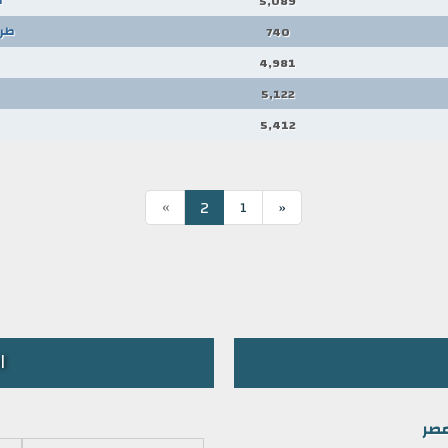
5,089
طر 
740
4,981
5,122
5,412
»
2
1
«
ا
مصر