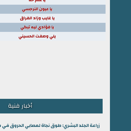
يا عيون النرجسي
يا غايب وزاد الفراق
يا فؤادي ليه تبكي
يلي وصفت الحسيني
أخبار فنية
زراعة الجلد البشري: طوق نجاة لمصابي الحروق في 