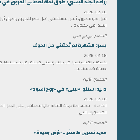
زراعة الجلد البشري: طوق نجاة لمصابي الحروق في 
2026-02-18
قبل نحو شهرين، أعلن مستشفى أهل مصر للحروق وصول أول ش
البلاد، في خطوة و...
المصدر: بي بي سي
يسرا: الشهرة لم تُحصّني من الخوف
2026-02-18
كشفت الفنانة يسرا، عن جانب إنساني مختلف من شخصيتها، مؤ
حصانة ضد مشاعر...
المصدر: الأنباء
داليا: استنوا «ليلى» في «روج أسود»
2026-02-18
القاهرة - محمد صلاحردت الفنانة داليا مصطفى على الجدل الذي 
المنشورات التي...
المصدر: الأنباء
جديد نسرين طافش.. «أرض جديدة»