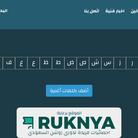
البح
نين
اخبار فنية
اتصل بنا
ر
ز
س
ش
ص
ض
ط
ظ
ع
غ
ف
أضف كلمات أغنية
الموقع برعاية:
احصائيات فريدة لدوري روشن السعودي