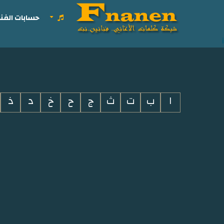
حسابات الفنا
i
ا
ب
ت
ث
ج
ح
خ
د
ذ