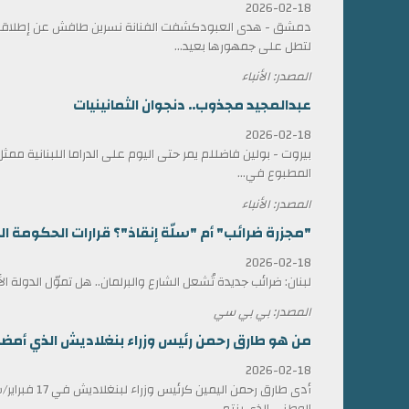
2026-02-18
دمشق - هدى العبودكشفت الفنانة نسرين طافش عن إطلاقها
لتطل على جمهورها بعيد...
المصدر: الأنباء
عبدالمجيد مجذوب.. دنجوان الثمانينيات
2026-02-18
بيروت - بولين فاضللم يمر حتى اليوم على الدراما اللبنانية 
المطبوع في...
المصدر: الأنباء
"مجزرة ضرائب" أم "سلّة إنقاذ"؟ قرارات الحكومة الل
2026-02-18
لبنان: ضرائب جديدة تُشعل الشارع والبرلمان.. هل تموّل الدولة ا
المصدر: بي بي سي
من هو طارق رحمن رئيس وزراء بنغلاديش الذي أمضى 17 عاماً في المنف
2026-02-18
أدى طارق رحمن الي
الوطني الذي ينتم...