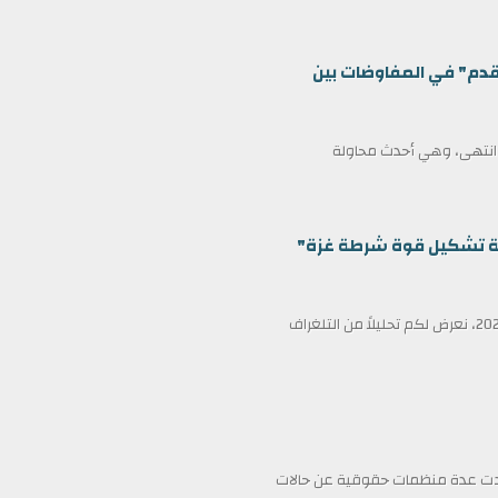
قدم" في المفاوضات بين
ف انتهى، وهي أحدث محاولة
ظمة تشكيل قوة شرطة غزة"
في عناوين الصحف ليوم الأربعاء الثامن عشر من فبراير/شباط 2026، نعرض لكم تحليلاً من التلغراف
فادت عدة منظمات حقوقية عن حالات