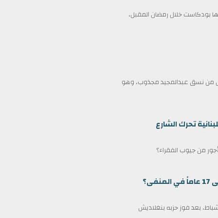
 بودكاست خلال رمضان المقبل،
ممثل من نسق عبدالمجيد مجذوب، وهو
بنانية تحرك الشارع
لأجور من جيوب الفقراء؟
ى؟
مين كرئيس وزراء لبنغلاديش في 17 فبراير/شباط، بعد فوز حزبه بنغلاديش