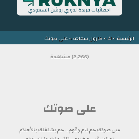
احصائيات فريدة لدوري روشن السعودي
الرئيسية
>
ك
>
كارول سماحه
> على صوتك
(2,266) مشاهدة
على صوتك
على صوتك عم نام وقوم .. عم بشتقلك بالأحلام
لو انت فيي مغروم .. اكثر منك عندي غرام