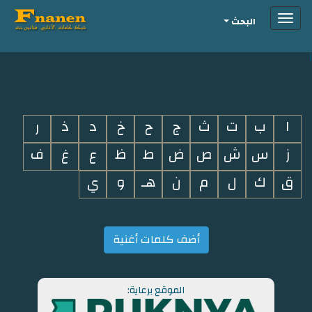
Toggle
البحث
navigation
i
ا
ب
ت
ث
ج
ح
خ
د
ذ
ر
ز
س
ش
ص
ض
ط
ظ
ع
غ
ف
ق
ك
ل
م
ن
هـ
و
ي
أضف كلمات أغنية
الموقع برعاية: