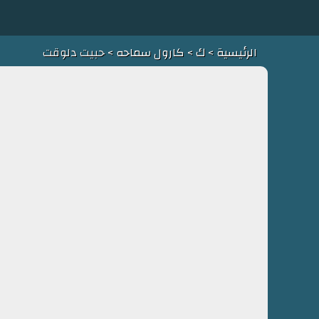
الرئيسية
>
ك
>
كارول سماحه
> حبيت دلوقت