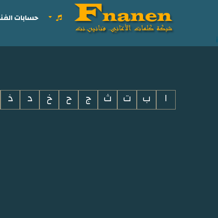
حسابات الفنا
i
ا
ب
ت
ث
ج
ح
خ
د
ذ