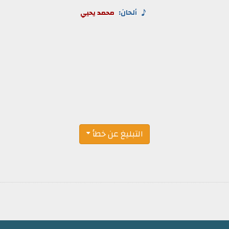
ألحان:
محمد يحيي
التبليغ عن خطأ