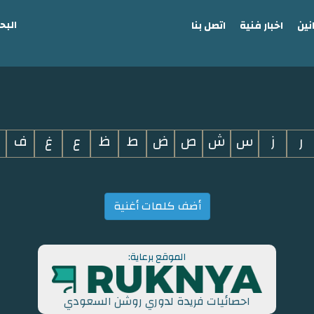
البح
نين
اخبار فنية
اتصل بنا
ر
ز
س
ش
ص
ض
ط
ظ
ع
غ
ف
أضف كلمات أغنية
الموقع برعاية:
احصائيات فريدة لدوري روشن السعودي