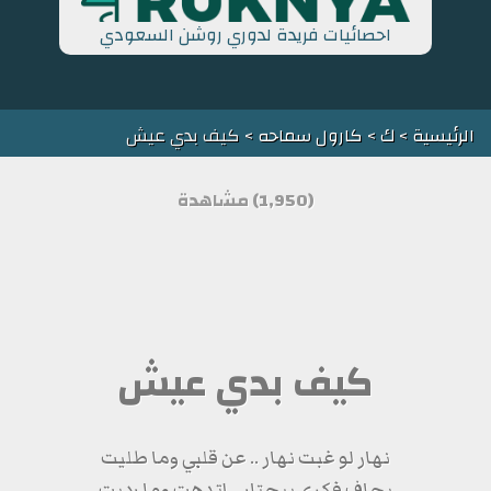
احصائيات فريدة لدوري روشن السعودي
الرئيسية
>
ك
>
كارول سماحه
> كيف بدي عيش
(1,950) مشاهدة
كيف بدي عيش
نهار لو غبت نهار .. عن قلبي وما طليت
بحاف فكري بيحتار .. اتدهت وما رديت