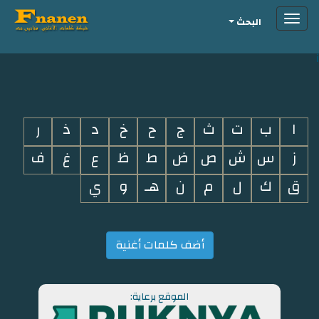
Toggle
البحث
navigation
i
ا
ب
ت
ث
ج
ح
خ
د
ذ
ر
ز
س
ش
ص
ض
ط
ظ
ع
غ
ف
ق
ك
ل
م
ن
هـ
و
ي
أضف كلمات أغنية
الموقع برعاية: