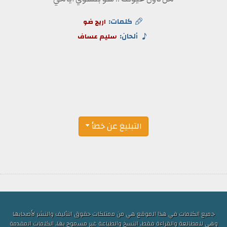
كلمات:
اريج ضو
ألحان:
سليم عساف
التبليغ عن خطأ
جميع الكلمات في هذا الموقع هي من ممتلكات حقوق التأليف والنشر لأصحابها
وهي للمطالعة والقراءة فقط, النسخ والطباعة غير مسموح بها, الكلمات المقدمة