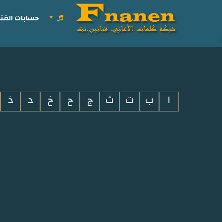
حسابات الفنا
i
ا
ب
ت
ث
ج
ح
خ
د
ذ