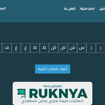
البح
نين
اخبار فنية
اتصل بنا
ر
ز
س
ش
ص
ض
ط
ظ
ع
غ
ف
أضف كلمات أغنية
الموقع برعاية:
احصائيات فريدة لدوري روشن السعودي