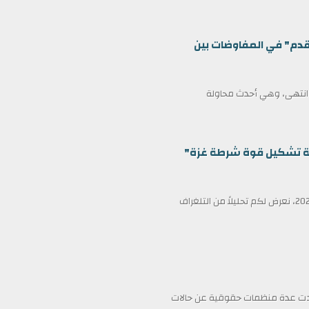
قدم" في المفاوضات بين
ف انتهى، وهي أحدث محاولة
ظمة تشكيل قوة شرطة غزة"
في عناوين الصحف ليوم الأربعاء الثامن عشر من فبراير/شباط 2026، نعرض لكم تحليلاً من التلغراف
فادت عدة منظمات حقوقية عن حالات