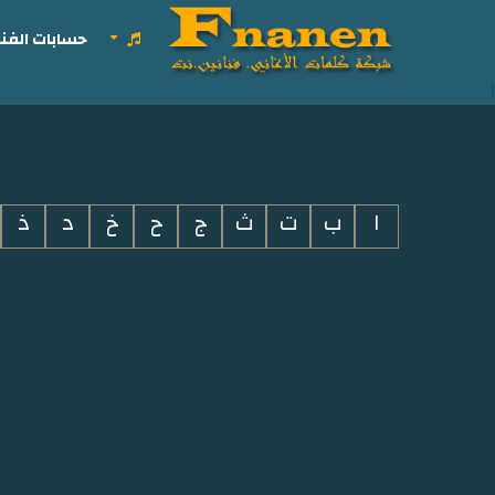
حسابات الفنا
i
ا
ب
ت
ث
ج
ح
خ
د
ذ