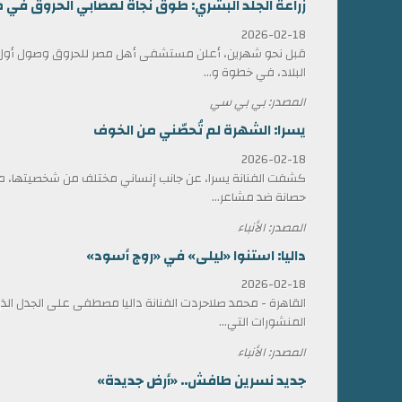
زراعة الجلد البشري: طوق نجاة لمصابي الحروق في 
2026-02-18
قبل نحو شهرين، أعلن مستشفى أهل مصر للحروق وصول أول ش
البلاد، في خطوة و...
المصدر: بي بي سي
يسرا: الشهرة لم تُحصّني من الخوف
2026-02-18
كشفت الفنانة يسرا، عن جانب إنساني مختلف من شخصيتها، مؤ
حصانة ضد مشاعر...
المصدر: الأنباء
داليا: استنوا «ليلى» في «روج أسود»
2026-02-18
القاهرة - محمد صلاحردت الفنانة داليا مصطفى على الجدل الذي 
المنشورات التي...
المصدر: الأنباء
جديد نسرين طافش.. «أرض جديدة»