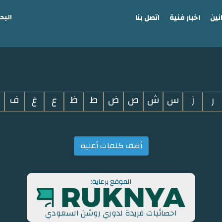
البح
نين
اخبار فنية
اتصل بنا
ر
ز
س
ش
ص
ض
ط
ظ
ع
غ
ف
أضف كلمات أغنية
الموقع برعاية:
احصائيات فريدة لدوري روشن السعودي