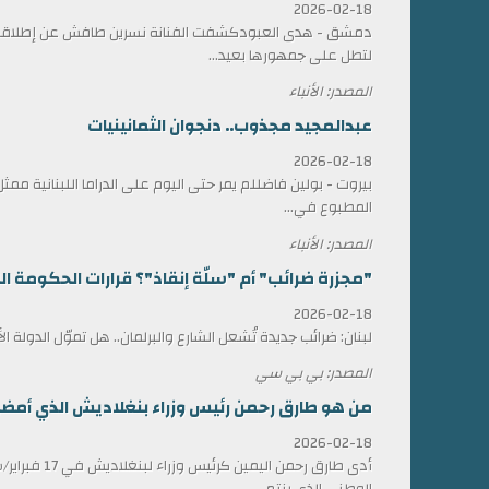
2026-02-18
دمشق - هدى العبودكشفت الفنانة نسرين طافش عن إطلاقها
لتطل على جمهورها بعيد...
المصدر: الأنباء
عبدالمجيد مجذوب.. دنجوان الثمانينيات
2026-02-18
بيروت - بولين فاضللم يمر حتى اليوم على الدراما اللبنانية 
المطبوع في...
المصدر: الأنباء
"مجزرة ضرائب" أم "سلّة إنقاذ"؟ قرارات الحكومة الل
2026-02-18
لبنان: ضرائب جديدة تُشعل الشارع والبرلمان.. هل تموّل الدولة ا
المصدر: بي بي سي
من هو طارق رحمن رئيس وزراء بنغلاديش الذي أمضى 17 عاماً في المنف
2026-02-18
أدى طارق رحمن الي
الوطني الذي ينتم...