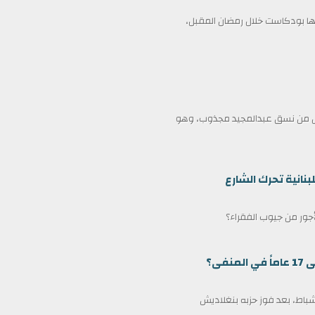
 بودكاست خلال رمضان المقبل،
ممثل من نسق عبدالمجيد مجذوب، وهو
بنانية تحرك الشارع
لأجور من جيوب الفقراء؟
ى؟
مين كرئيس وزراء لبنغلاديش في 17 فبراير/شباط، بعد فوز حزبه بنغلاديش