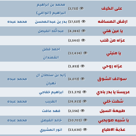
محمد بن ابراهيم
على الكيف
(3,732)
البراهيم (الوافي)
ارفض المسافه
بدر بن عبدالمحسن
محمد عبده
(17,537)
يا عين هلي
عبدالله الفيصل
(4,384)
عزاه من قلب
(2,540)
احمد فضل
يا منيتي
(12,434)
القمندان
عزاه روحي
(1,853)
زايد بن سلطان ال
سوالف الشوق
محمد عبده
(6,072)
نهيان
عريسنا يا بدر بادي
ابراهيم خفاجي
(11,175)
شفت خلي
الغريب
محمد عبده
(24,923)
طبيعة السيل
فهد عافت
(2,156)
يا شبيه صويحبي
خالد الفيصل
محمد عبده
(10,701)
عذبة الاطباع
انور المشيري
(13,630)