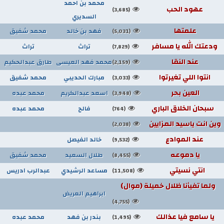
محمد بن احمد
عهود الحب
(3,685)
السديري
علمتها
فهد بن خالد
محمد شفيق
(5,031)
ودعتك الله يا مسافر
تراث
تراث
(7,829)
عند النقا
محمد فهد العيسى
طارق عبدالحكيم
(2,159)
انتوا اللي تغيرتوا
مبارك الحديبي
محمد شفيق
(3,033)
العين بحر
اسعد عبدالكريم
محمد عبده
(3,948)
سبحان الخلاق الباري
فالح
محمد عبده
(764)
وين انت ياسيد المزايين
(2,038)
عند الموادع
خالد الفيصل
(9,532)
يا دموعه
طلال السعيد
محمد شفيق
(8,455)
انتي نسيتي
مساعد الرشيدي
عبدالرب ادريس
(11,508)
ولما تفيأنا ظلال خميلة (موال)
ابراهيم العريض
(4,755)
يا سامع فيا عذالك
بندر بن فهد
محمد عبده
(1,495)