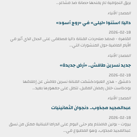
بريق النجومية لم يمنحها حصانة ضد مشاعر...
المصدر: الأنباء
داليا: استنوا «ليلى» في «روج أسود»
2026-02-18
القاهرة - محمد صلاحردت الفنانة داليا مصطفى على الجدل الذي أثير في
الأيام الماضية حول المنشورات التي...
المصدر: الأنباء
جديد نسرين طافش.. «أرض جديدة»
2026-02-18
دمشق - هدى العبودكشفت الفنانة نسرين طافش عن إطلاقها
بودكاست خلال رمضان المقبل، لتطل على جمهورها بعيد...
المصدر: الأنباء
عبدالمجيد مجذوب.. دنجوان الثمانينيات
2026-02-18
بيروت - بولين فاضللم يمر حتى اليوم على الدراما اللبنانية ممثل من نسق
عبدالمجيد مجذوب، وهو المطبوع في...