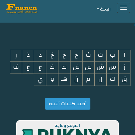
Toggle
البحث
navigation
i
ا
ب
ت
ث
ج
ح
خ
د
ذ
ر
ز
س
ش
ص
ض
ط
ظ
ع
غ
ف
ق
ك
ل
م
ن
هـ
و
ي
أضف كلمات أغنية
الموقع برعاية: