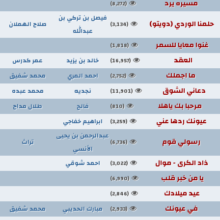
مسيره يرد
(8,272)
فيصل بن تركي بن
حلمنا الوردي (دويتو)
صلاح الهملان
(3,134)
عبدالله
غنوا معايا للسمر
(1,818)
العقد
خالد بن يزيد
عمر كدرس
(16,957)
ما اجملك
احمد المري
محمد شفيق
(2,752)
دعاني الشوق
نجديه
محمد عبده
(11,901)
مرحبا بك ياهلا
فالح
طلال مداح
(810)
عيونك ردها عني
ابراهيم خفاجي
(3,259)
عبدالرحمن بن يحيى
رسولي قوم
تراث
(6,736)
الأنسي
ذاد الكرى - موال
احمد شوقي
(3,022)
يا من خبر قلب
(6,990)
عيد ميلادك
(2,846)
في عيونك
مبارك الحديبي
محمد شفيق
(2,933)