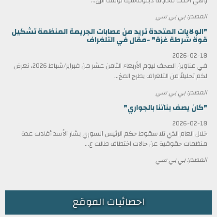
وهي أحدث محاولة دبلوماسية لوقف الق...
المصدر: بي بي سي
"الولايات المتحدة تريد من عصابات الجريمة المنظمة تشكيل
قوة شرطة غزة" -مقال في التلغراف
2026-02-18
في عناوين الصحف ليوم الأربعاء الثامن عشر من فبراير/شباط 2026، نعرض
لكم تحليلاً من التلغراف يطرح المخ...
المصدر: بي بي سي
"كان يصف بناتنا بالجواري"
2026-02-18
خلال العام الذي تلا سقوط حكم الرئيس السوري بشار الأسد أفادت عدة
منظمات حقوقية عن حالات اختطاف طالت ع...
المصدر: بي بي سي
احصائيات الموقع