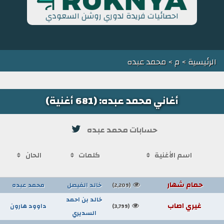
احصائيات فريدة لدوري روشن السعودي
الرئيسية
>
م
> محمد عبده
أغاني محمد عبده: (681 أغنية)
حسابات محمد عبده
اسم الأغنية
كلمات
الحان
حمام شهار
خالد الفيصل
محمد عبده
(2,209)
خالد بن احمد
غيري اصاب
داوود هارون
(3,799)
السديري