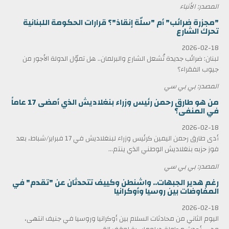
المصدر: الأنباء
"مجزرة ضرائب" أم "سلّة إنقاذ"؟ قرارات الحكومة اللبنانية
تحرك الشارع
2026-02-18
لبنان: ضرائب جديدة تُشعل الشارع والبرلمان.. هل تموّل الدولة الأجور من
جيوب الفقراء؟
المصدر: بي بي سي
من هو طارق رحمن رئيس وزراء بنغلاديش الذي أمضى 17 عاماً
في المنفى؟
2026-02-18
أدى طارق رحمن اليمين كرئيس وزراء لبنغلاديش في 17 فبراير/شباط، بعد
فوز حزبه بنغلاديش الوطني الذي ينتم...
المصدر: بي بي سي
رغم هدير الجبهات.. واشنطن وكييف تتحدثان عن "تقدم" في
المفاوضات بين روسيا وأوكرانيا
2026-02-18
اليوم الثاني من محادثات السلام بين أوكرانيا وروسيا في جنيف انتهى،