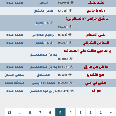
انشد عليك
الناصر
محمد عبده
(4,004)
رباه يا جامع
طاهر زمخشري
(3,025)
عاشق خزامى (لا تسألوني)
خالد الفيصل
(4,738)
غنى الحمام
ابراهيم الدرواني
محمد عبده
(5,374)
الساحل الشرقي
خالد الفيصل
محمد عبده
(9,307)
يا صاحبي طالت علي المسافه
بدر بن عبدالمحسن
(5,206)
ما كل من فارق
بدر بن عبدالمحسن
محمد عبده
(3,404)
مع التقدير
المشتاق
سامي احسان
(5,522)
صفى لي حبي
محمد الادريسي
عبدالله محمد
(1,749)
خواف
بدر بن عبد المحسن
محمد عبده
(13,471)
...
5
13
8
7
6
4
3
2
1
«