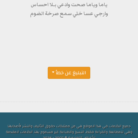
ياما وياما صحت وادعي بـلا احساس
وارجي عسا خلي سمع صرخة الضوم
التبليغ عن خطأ
جميع الكلمات في هذا الموقع هي من ممتلكات حقوق التأليف والنشر لأصحابها
وهي للمطالعة والقراءة فقط, النسخ والطباعة غير مسموح بها, الكلمات المقدمة
للأغراض التعليمية © 2007 - 2026