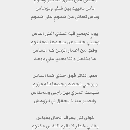
ناس تعييد بين شفٍ ونوماس
وناس تعاني من همومٍ على هموم
يومٍ تجمع فيه عندي اغلى الناس
وعيني جفت من سعدها لذه النوم
وقتٍ من اعمار الزمن كله انعاس
ما يكتمل وانتا بعيدٍ علي دومد
معي تناثر فوق خدي كما الماس
و روحي تحطم وجدها قلة عزوم
ضيعت عمري بين راجي ومحتاس
والصبر عيا لا يحقق لي الزومش
كواي للي يعرف الحال بقياس
وقلبي خطر لا يقزم النفس مكتوم