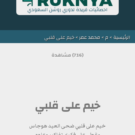
احصائيات فريدة لدوري روشن السعودي
الرئيسية
>
م
>
محمد عمر
> خيم على قلبي
(716) مشاهدة
خيم على قلبي
خيم على قلبي ضحى العيد هوجاس
وغطى على فكري تفاكير وعلوم