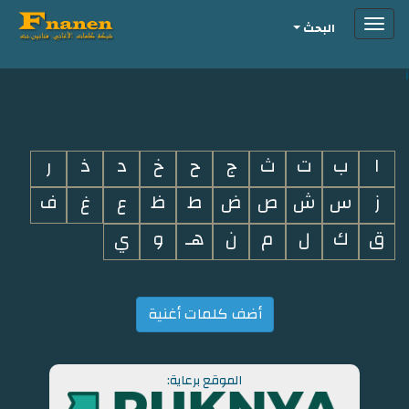
Toggle
البحث
navigation
i
ا
ب
ت
ث
ج
ح
خ
د
ذ
ر
ز
س
ش
ص
ض
ط
ظ
ع
غ
ف
ق
ك
ل
م
ن
هـ
و
ي
أضف كلمات أغنية
الموقع برعاية: