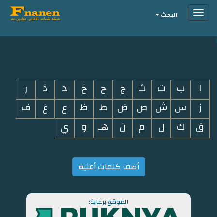
Toggle
البحث
navigation
i
ا
ب
ت
ث
ج
ح
خ
د
ذ
ر
ز
س
ش
ص
ض
ط
ظ
ع
غ
ف
ق
ك
ل
م
ن
هـ
و
ي
أضف كلمات أغنية
الموقع برعاية: