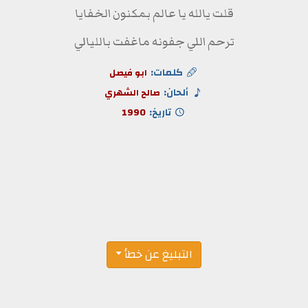
قلت يالله يا عالم بمكنون الخفايا
ترحم اللي جفونه ماغفت بالليالي
كلمات:
ابو فيصل
ألحان:
صالح الشهري
تاريخ:
1990
التبليغ عن خطأ