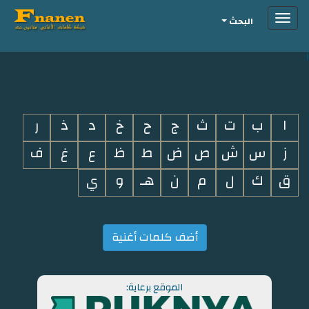
Toggle
البحث
navigation
i
ا
ب
ت
ث
ج
ح
خ
د
ذ
ر
ز
س
ش
ص
ض
ط
ظ
ع
غ
ف
ق
ك
ل
م
ن
هـ
و
ي
أضف كلمات أغنية
الموقع برعاية: