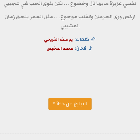
نفسي عزيزة مابها ذل وخضوع . . . لكن بلوى الحب شيٍ عجيبي
اركض ورى الحرمان والقلب موجوع . . . مثل العمر يلحق زمان
المشيبي
كلمات:
يوسف الخريجي
ألحان:
محمد المغيص
التبليغ عن خطأ