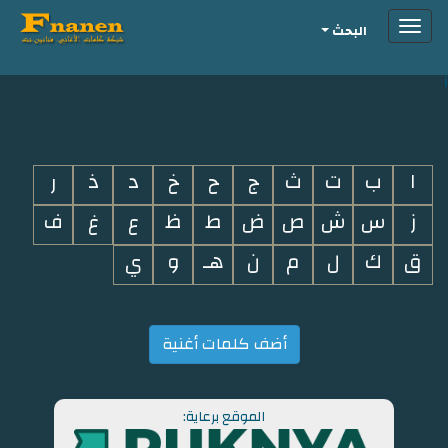
Toggle
البحث
navigation
i
ا
ب
ت
ث
ج
ح
خ
د
ذ
ر
ز
س
ش
ص
ض
ط
ظ
ع
غ
ف
ق
ك
ل
م
ن
هـ
و
ي
أضف كلمات أغنية
الموقع برعاية: