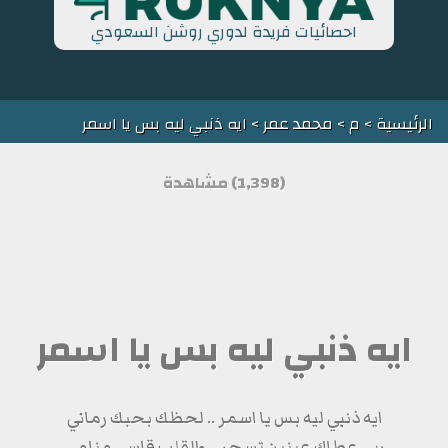
احصائيات فريدة لدوري روشن السعودي
الرئيسية
>
م
>
محمد عمر
> ايه ذنبي ليه بس يا اسمر
(1,398) مشاهدة
ايه ذنبي ليه بس يا اسمر
ايه ذنبي ليه بس يا اسمر .. لحظك بحبك رماني
ربي عطاك عينين تسحر .. والقلب قاسي منامي