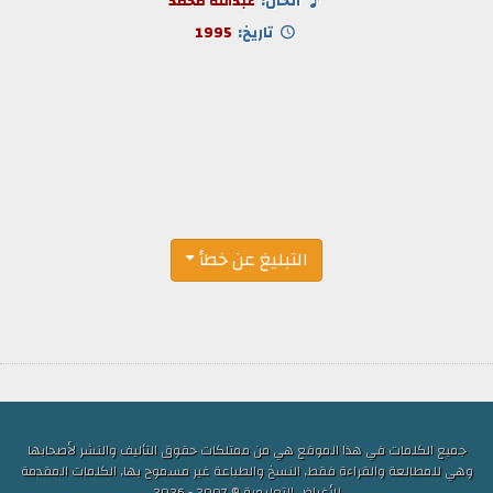
ألحان:
عبدالله محمد
تاريخ:
1995
التبليغ عن خطأ
جميع الكلمات في هذا الموقع هي من ممتلكات حقوق التأليف والنشر لأصحابها
وهي للمطالعة والقراءة فقط, النسخ والطباعة غير مسموح بها, الكلمات المقدمة
للأغراض التعليمية © 2007 - 2026