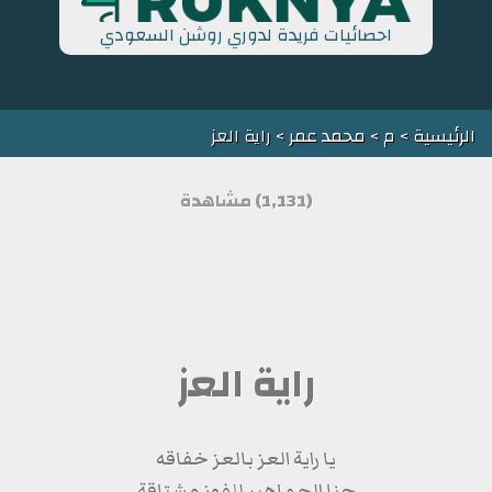
احصائيات فريدة لدوري روشن السعودي
الرئيسية
>
م
>
محمد عمر
> راية العز
(1,131) مشاهدة
راية العز
يا راية العز بالعز خفاقه
حنا الجماهير للفوز مشتاقة