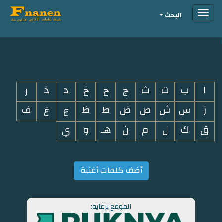
Toggle
البحث
navigation
i
ا
ب
ت
ث
ج
ح
خ
د
ذ
ر
ز
س
ش
ص
ض
ط
ظ
ع
غ
ف
ق
ك
ل
م
ن
هـ
و
ي
أضف كلمات أغنية
الموقع برعاية: