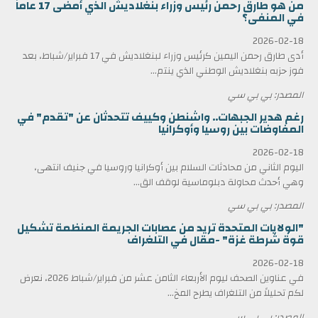
من هو طارق رحمن رئيس وزراء بنغلاديش الذي أمضى 17 عاماً
في المنفى؟
2026-02-18
أدى طارق رحمن اليمين كرئيس وزراء لبنغلاديش في 17 فبراير/شباط، بعد
فوز حزبه بنغلاديش الوطني الذي ينتم...
المصدر: بي بي سي
رغم هدير الجبهات.. واشنطن وكييف تتحدثان عن "تقدم" في
المفاوضات بين روسيا وأوكرانيا
2026-02-18
اليوم الثاني من محادثات السلام بين أوكرانيا وروسيا في جنيف انتهى،
وهي أحدث محاولة دبلوماسية لوقف الق...
المصدر: بي بي سي
"الولايات المتحدة تريد من عصابات الجريمة المنظمة تشكيل
قوة شرطة غزة" -مقال في التلغراف
2026-02-18
في عناوين الصحف ليوم الأربعاء الثامن عشر من فبراير/شباط 2026، نعرض
لكم تحليلاً من التلغراف يطرح المخ...
المصدر: بي بي سي