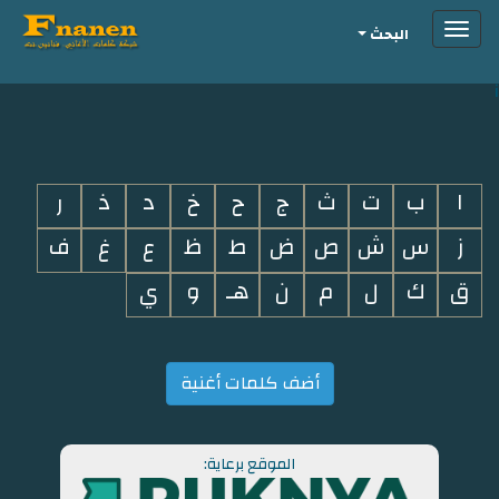
Toggle
البحث
navigation
i
ا
ب
ت
ث
ج
ح
خ
د
ذ
ر
ز
س
ش
ص
ض
ط
ظ
ع
غ
ف
ق
ك
ل
م
ن
هـ
و
ي
أضف كلمات أغنية
الموقع برعاية: