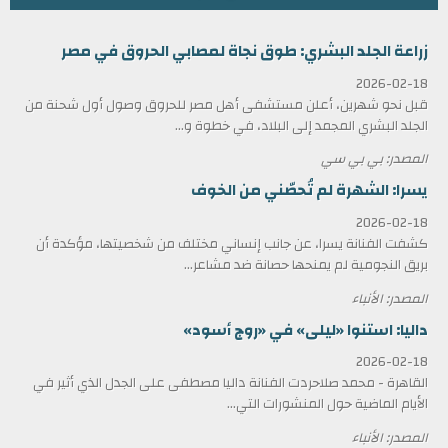
زراعة الجلد البشري: طوق نجاة لمصابي الحروق في مصر
2026-02-18
قبل نحو شهرين، أعلن مستشفى أهل مصر للحروق وصول أول شحنة من
الجلد البشري المجمد إلى البلاد، في خطوة و...
المصدر: بي بي سي
يسرا: الشهرة لم تُحصّني من الخوف
2026-02-18
كشفت الفنانة يسرا، عن جانب إنساني مختلف من شخصيتها، مؤكدة أن
بريق النجومية لم يمنحها حصانة ضد مشاعر...
المصدر: الأنباء
داليا: استنوا «ليلى» في «روج أسود»
2026-02-18
القاهرة - محمد صلاحردت الفنانة داليا مصطفى على الجدل الذي أثير في
الأيام الماضية حول المنشورات التي...
المصدر: الأنباء