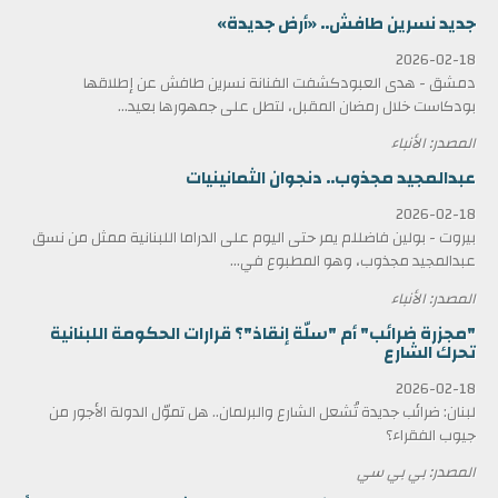
جديد نسرين طافش.. «أرض جديدة»
2026-02-18
دمشق - هدى العبودكشفت الفنانة نسرين طافش عن إطلاقها
بودكاست خلال رمضان المقبل، لتطل على جمهورها بعيد...
المصدر: الأنباء
عبدالمجيد مجذوب.. دنجوان الثمانينيات
2026-02-18
بيروت - بولين فاضللم يمر حتى اليوم على الدراما اللبنانية ممثل من نسق
عبدالمجيد مجذوب، وهو المطبوع في...
المصدر: الأنباء
"مجزرة ضرائب" أم "سلّة إنقاذ"؟ قرارات الحكومة اللبنانية
تحرك الشارع
2026-02-18
لبنان: ضرائب جديدة تُشعل الشارع والبرلمان.. هل تموّل الدولة الأجور من
جيوب الفقراء؟
المصدر: بي بي سي