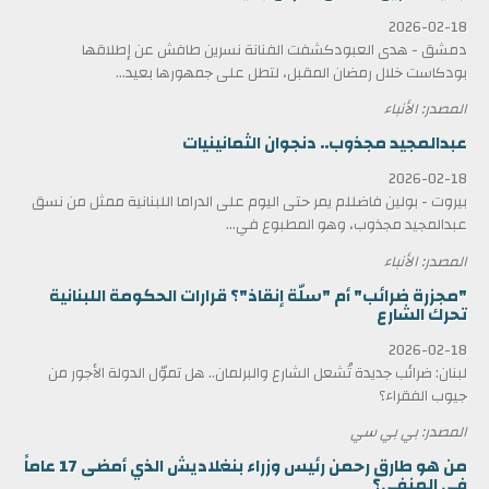
2026-02-18
دمشق - هدى العبودكشفت الفنانة نسرين طافش عن إطلاقها
بودكاست خلال رمضان المقبل، لتطل على جمهورها بعيد...
المصدر: الأنباء
عبدالمجيد مجذوب.. دنجوان الثمانينيات
2026-02-18
بيروت - بولين فاضللم يمر حتى اليوم على الدراما اللبنانية ممثل من نسق
عبدالمجيد مجذوب، وهو المطبوع في...
المصدر: الأنباء
"مجزرة ضرائب" أم "سلّة إنقاذ"؟ قرارات الحكومة اللبنانية
تحرك الشارع
2026-02-18
لبنان: ضرائب جديدة تُشعل الشارع والبرلمان.. هل تموّل الدولة الأجور من
جيوب الفقراء؟
المصدر: بي بي سي
من هو طارق رحمن رئيس وزراء بنغلاديش الذي أمضى 17 عاماً
في المنفى؟