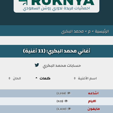
احصائيات فريدة لدوري روشن السعودي
الرئيسية
>
م
> محمد البكري
أغاني محمد البكري: (11 أغنية)
حسابات محمد البكري
اسم الأغنية
كلمات
الحان
اشاعه
(2,058)
الايام
(923)
مايهون
(1,430)