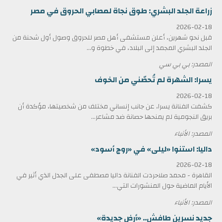
زراعة الجلد البشري: طوق نجاة لمصابي الحروق في مصر
2026-02-18
قبل نحو شهرين، أعلن مستشفى أهل مصر للحروق وصول أول شحنة من
الجلد البشري المجمد إلى البلاد، في خطوة و...
المصدر: بي بي سي
يسرا: الشهرة لم تُحصّني من الخوف
2026-02-18
كشفت الفنانة يسرا، عن جانب إنساني مختلف من شخصيتها، مؤكدة أن
بريق النجومية لم يمنحها حصانة ضد مشاعر...
المصدر: الأنباء
داليا: استنوا «ليلى» في «روج أسود»
2026-02-18
القاهرة - محمد صلاحردت الفنانة داليا مصطفى على الجدل الذي أثير في
الأيام الماضية حول المنشورات التي...
المصدر: الأنباء
جديد نسرين طافش.. «أرض جديدة»