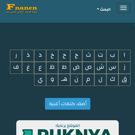
Toggle
البحث
navigation
i
ا
ب
ت
ث
ج
ح
خ
د
ذ
ر
ز
س
ش
ص
ض
ط
ظ
ع
غ
ف
ق
ك
ل
م
ن
هـ
و
ي
أضف كلمات أغنية
الموقع برعاية: