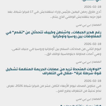
2026-02-18
أدى طارق رحمن اليمين كرئيس وزراء لبنغلاديش في 17 فبراير/شباط، بعد
فوز حزبه بنغلاديش الوطني الذي ينتم...
المصدر: بي بي سي
رغم هدير الجبهات.. واشنطن وكييف تتحدثان عن "تقدم" في
المفاوضات بين روسيا وأوكرانيا
2026-02-18
اليوم الثاني من محادثات السلام بين أوكرانيا وروسيا في جنيف انتهى،
وهي أحدث محاولة دبلوماسية لوقف الق...
المصدر: بي بي سي
"الولايات المتحدة تريد من عصابات الجريمة المنظمة تشكيل
قوة شرطة غزة" -مقال في التلغراف
2026-02-18
في عناوين الصحف ليوم الأربعاء الثامن عشر من فبراير/شباط 2026، نعرض
لكم تحليلاً من التلغراف يطرح المخ...
المصدر: بي بي سي