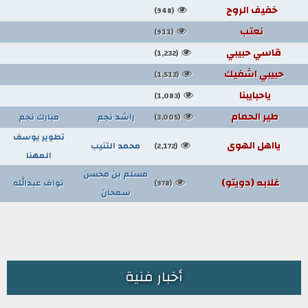
خفيف الروح
(948)
نعتب
(911)
قاسي حبيبي
(1,232)
حبيبي اشفيك
(1,513)
ياحبايبنا
(1,083)
طير الحمام
راشد نجم
مبارك نجم
(3,005)
تطوير يوسف
يااهل الهوى
محمد التنيب
(2,172)
المهنا
مسلم بن محسن
غلابه (دويتو)
نواف عبدالله
(978)
سمحان
أخبار فنية