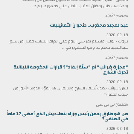
بودكاست خلال رمضان المقبل، لتطل على جمهورها بعيد...
المصدر: الأنباء
عبدالمجيد مجذوب.. دنجوان الثمانينيات
2026-02-18
بيروت - بولين فاضللم يمر حتى اليوم على الدراما اللبنانية ممثل من نسق
عبدالمجيد مجذوب، وهو المطبوع في...
المصدر: الأنباء
"مجزرة ضرائب" أم "سلّة إنقاذ"؟ قرارات الحكومة اللبنانية
تحرك الشارع
2026-02-18
لبنان: ضرائب جديدة تُشعل الشارع والبرلمان.. هل تموّل الدولة الأجور من
جيوب الفقراء؟
المصدر: بي بي سي
من هو طارق رحمن رئيس وزراء بنغلاديش الذي أمضى 17 عاماً
في المنفى؟
2026-02-18