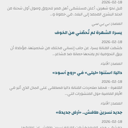
2026-02-18
قبل نحو شهرين، أعلن مستشفى أهل مصر للحروق وصول أول شحنة من
الجلد البشري المجمد إلى البلاد، في خطوة و...
المصدر: بي بي سي
يسرا: الشهرة لم تُحصّني من الخوف
2026-02-18
كشفت الفنانة يسرا، عن جانب إنساني مختلف من شخصيتها، مؤكدة أن
بريق النجومية لم يمنحها حصانة ضد مشاعر...
المصدر: الأنباء
داليا: استنوا «ليلى» في «روج أسود»
2026-02-18
القاهرة - محمد صلاحردت الفنانة داليا مصطفى على الجدل الذي أثير في
الأيام الماضية حول المنشورات التي...
المصدر: الأنباء
جديد نسرين طافش.. «أرض جديدة»
2026-02-18
دمشق - هدى العبودكشفت الفنانة نسرين طافش عن إطلاقها