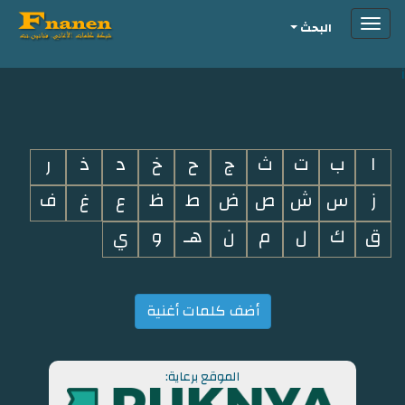
Toggle
البحث
navigation
i
ا
ب
ت
ث
ج
ح
خ
د
ذ
ر
ز
س
ش
ص
ض
ط
ظ
ع
غ
ف
ق
ك
ل
م
ن
هـ
و
ي
أضف كلمات أغنية
الموقع برعاية: