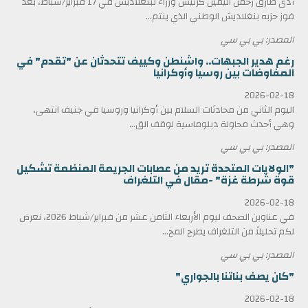
أدى طارق رحمن اليمين كرئيس وزراء لبنغلاديش في 17 فبراير/شباط، بعد
فوز حزبه بنغلاديش الوطني الذي ينتم...
المصدر: بي بي سي
رغم هدير الجبهات.. واشنطن وكييف تتحدثان عن "تقدم" في
المفاوضات بين روسيا وأوكرانيا
2026-02-18
اليوم الثاني من محادثات السلام بين أوكرانيا وروسيا في جنيف انتهى،
وهي أحدث محاولة دبلوماسية لوقف الق...
المصدر: بي بي سي
"الولايات المتحدة تريد من عصابات الجريمة المنظمة تشكيل
قوة شرطة غزة" -مقال في التلغراف
2026-02-18
في عناوين الصحف ليوم الأربعاء الثامن عشر من فبراير/شباط 2026، نعرض
لكم تحليلاً من التلغراف يطرح المخ...
المصدر: بي بي سي
"كان يصف بناتنا بالجواري"
2026-02-18