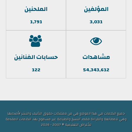
المؤلفين
الملحنين
1,791
3,031
مشاهدات
حسابات الفنانين
122
54,343,612
جميع الكلمات في هذا الموقع هي من ممتلكات حقوق التأليف والنشر لأصحابها
وهي للمطالعة والقراءة فقط, النسخ والطباعة غير مسموح بها, الكلمات المقدمة
للأغراض التعليمية © 2007 - 2026