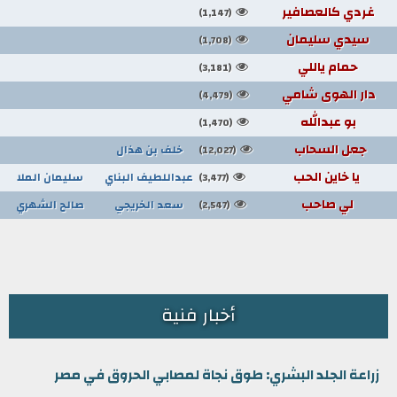
غردي كالعصافير
(1,147)
سيدي سليمان
(1,708)
حمام ياللي
(3,181)
دار الهوى شامي
(4,479)
بو عبدالله
(1,470)
جعل السحاب
خلف بن هذال
(12,027)
يا خاين الحب
عبداللطيف البناي
سليمان الملا
(3,477)
لي صاحب
سعد الخريجي
صالح الشهري
(2,547)
أخبار فنية
زراعة الجلد البشري: طوق نجاة لمصابي الحروق في مصر