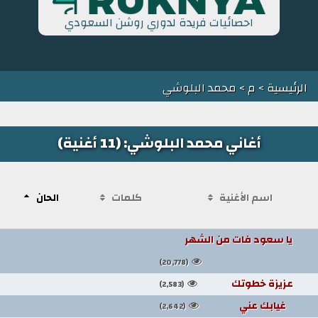
احصائيات فريدة لدوري روشن السعودي
الرئيسية
>
م
> محمد البلوشي
أغاني محمد البلوشي: (11 أغنية)
اسم الأغنية
كلمات
الحان
يا سعود فات من الشهر
(20,778)
عزيزة خطوتك
(2,583)
غيابك عني
(2,642)