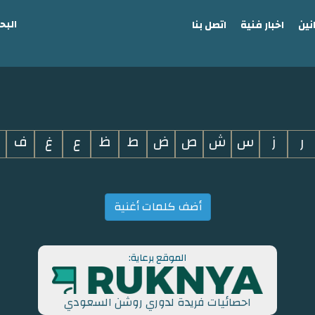
البح
نين
اخبار فنية
اتصل بنا
ر
ز
س
ش
ص
ض
ط
ظ
ع
غ
ف
أضف كلمات أغنية
الموقع برعاية:
احصائيات فريدة لدوري روشن السعودي