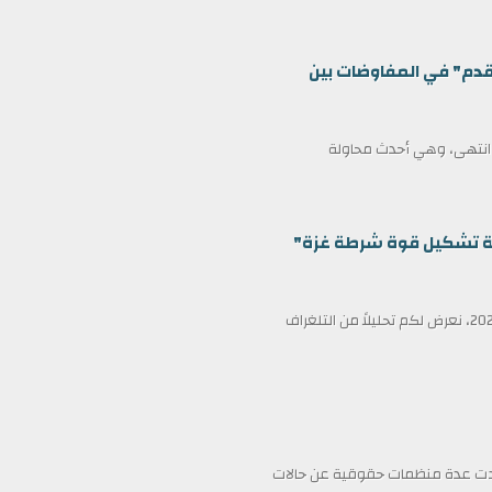
قدم" في المفاوضات بين
ف انتهى، وهي أحدث محاولة
ظمة تشكيل قوة شرطة غزة"
في عناوين الصحف ليوم الأربعاء الثامن عشر من فبراير/شباط 2026، نعرض لكم تحليلاً من التلغراف
فادت عدة منظمات حقوقية عن حالات