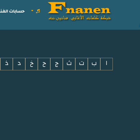
حسابات الفنا
i
ا
ب
ت
ث
ج
ح
خ
د
ذ