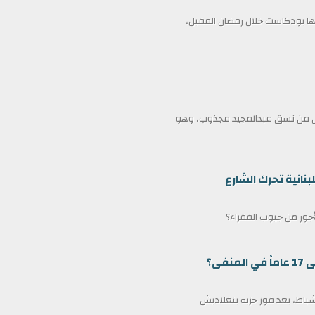
 بودكاست خلال رمضان المقبل،
ممثل من نسق عبدالمجيد مجذوب، وهو
بنانية تحرك الشارع
لأجور من جيوب الفقراء؟
ى؟
مين كرئيس وزراء لبنغلاديش في 17 فبراير/شباط، بعد فوز حزبه بنغلاديش