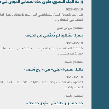
زراعة الجلد البشري: طوق نجاة لمصابي الحروق في 
2026-02-18
قبل نحو شهرين، أعلن مستشفى أهل مصر للحروق وصول أول ش
البلاد، في خطوة و...
المصدر: بي بي سي
يسرا: الشهرة لم تُحصّني من الخوف
2026-02-18
كشفت الفنانة يسرا، عن جانب إنساني مختلف من شخصيتها، مؤ
حصانة ضد مشاعر...
المصدر: الأنباء
داليا: استنوا «ليلى» في «روج أسود»
2026-02-18
القاهرة - محمد صلاحردت الفنانة داليا مصطفى على الجدل الذي 
المنشورات التي...
المصدر: الأنباء
جديد نسرين طافش.. «أرض جديدة»