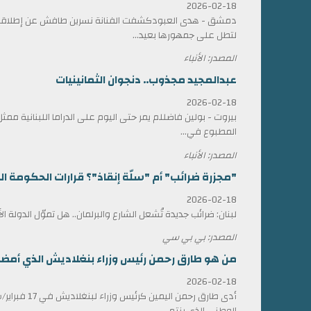
2026-02-18
دمشق - هدى العبودكشفت الفنانة نسرين طافش عن إطلاقها
لتطل على جمهورها بعيد...
المصدر: الأنباء
عبدالمجيد مجذوب.. دنجوان الثمانينيات
2026-02-18
بيروت - بولين فاضللم يمر حتى اليوم على الدراما اللبنانية 
المطبوع في...
المصدر: الأنباء
"مجزرة ضرائب" أم "سلّة إنقاذ"؟ قرارات الحكومة الل
2026-02-18
لبنان: ضرائب جديدة تُشعل الشارع والبرلمان.. هل تموّل الدولة ا
المصدر: بي بي سي
من هو طارق رحمن رئيس وزراء بنغلاديش الذي أمضى 17 عاماً في المنف
2026-02-18
أدى طارق رحمن الي
الوطني الذي ينتم...