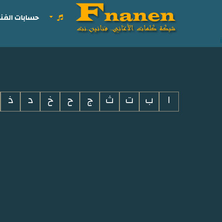
حسابات الفنا
i
ا
ب
ت
ث
ج
ح
خ
د
ذ