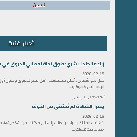
ناسين
أخبار فنية
زراعة الجلد البشري: طوق نجاة لمصابي الحروق في 
2026-02-18
قبل نحو شهرين، أعلن مستشفى أهل مصر للحروق وصول أول ش
البلاد، في خطوة و...
المصدر: بي بي سي
يسرا: الشهرة لم تُحصّني من الخوف
2026-02-18
كشفت الفنانة يسرا، عن جانب إنساني مختلف من شخصيتها، مؤ
حصانة ضد مشاعر...