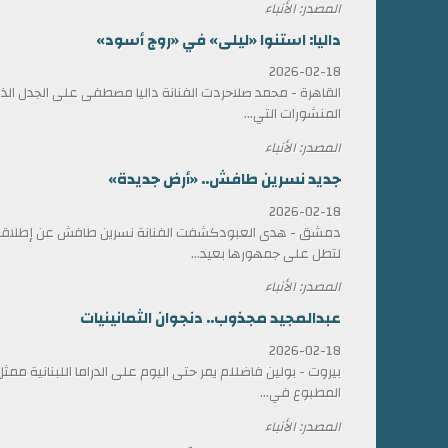
المصدر: الأنباء
داليا: استنوا «ليلى» في «روج أسود»
2026-02-18
القاهرة - محمد صلاحردت الفنانة داليا مصطفى على الجدل الذي 
المنشورات التي...
المصدر: الأنباء
جديد نسرين طافش.. «أرض جديدة»
2026-02-18
دمشق - هدى العبودكشفت الفنانة نسرين طافش عن إطلاقها
لتطل على جمهورها بعيد...
المصدر: الأنباء
عبدالمجيد مجذوب.. دنجوان الثمانينيات
2026-02-18
بيروت - بولين فاضللم يمر حتى اليوم على الدراما اللبنانية 
المطبوع في...
المصدر: الأنباء