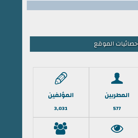
حصائيات الموقع
المطربين
المؤلفين
3,031
577