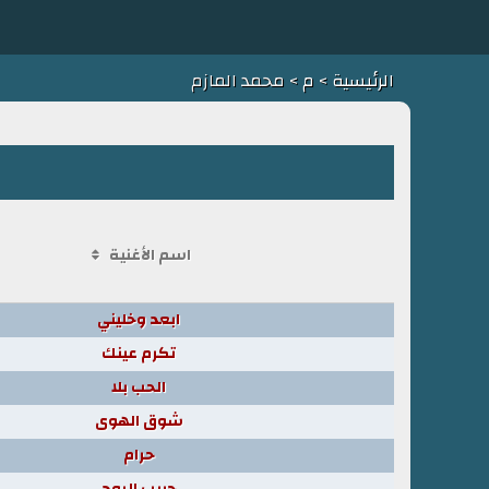
الرئيسية
>
م
> محمد المازم
اسم الأغنية
ابعد وخليني
تكرم عينك
الحب بلا
شوق الهوى
حرام
حبيب الروح