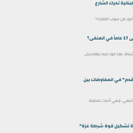
بنانية تحرك الشارع
لأجور من جيوب الفقراء؟
ى؟
مين كرئيس وزراء لبنغلاديش في 17 فبراير/شباط، بعد فوز حزبه بنغلاديش
قدم" في المفاوضات بين
ف انتهى، وهي أحدث محاولة
ظمة تشكيل قوة شرطة غزة"