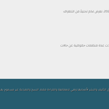
في عناوين الصحف ليوم الأربعاء الثامن عشر من فبراير/شباط 2026، نعرض لكم تحليلاً من التلغراف
فادت عدة منظمات حقوقية عن حالات
ف والنشر لأصحابها وهي للمطالعة والقراءة فقط, النسخ والطباعة غير مسموح بها, الكلمات ا