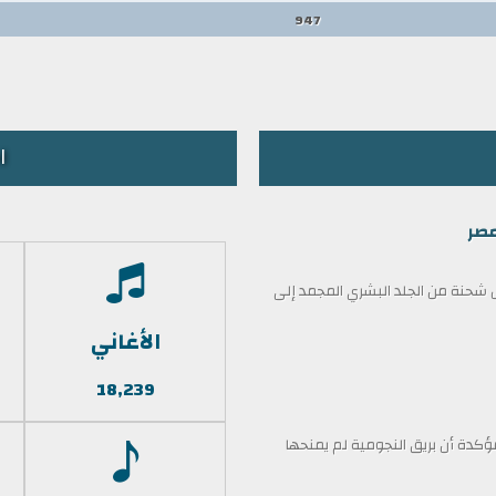
947
ا
مصر
حنة من الجلد البشري المجمد إلى
الأغاني
18,239
كدة أن بريق النجومية لم يمنحها