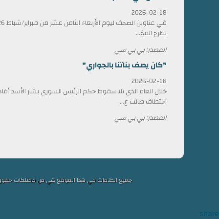
2026-02-18
يطرح المخ...
المصدر: بي بي سي
"كان يصف بناتنا بالجواري"
2026-02-18
خلال العام الذي تلا سقوط حكم الرئيس السوري بشار الأسد أ
اختطاف طالت ع...
المصدر: بي بي سي
جميع الكلمات في هذا الموقع هي من ممتلكات حقوق التألي
share