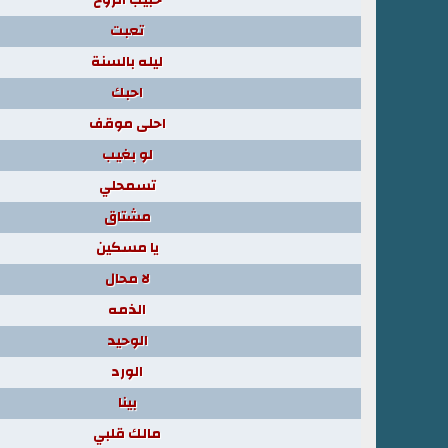
تعبت
ليله بالسنة
احبك
احلى موقف
لو بغيب
تسمحلي
مشتاق
يا مسكين
لا محال
الذمه
الوحيد
الورد
بينا
مالك قلبي