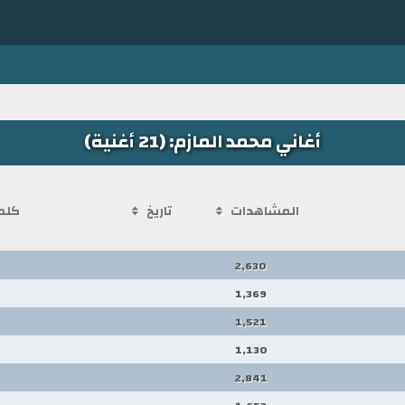
أغاني محمد المازم: (21 أغنية)
المشاهدات
تاريخ
كلم
2,630
1,369
1,521
1,130
2,841