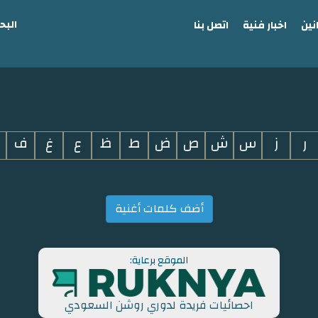
البح
نين
اخبار فنية
اتصل بنا
ر
ز
س
ش
ص
ض
ط
ظ
ع
غ
ف
أضف كلمات أغنية
الموقع برعاية:
احصائيات فريدة لدوري روشن السعودي