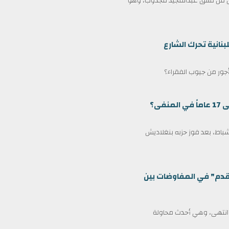
ممثل من نسق عبدالمجيد مجذوب، وهو
بنانية تحرك الشارع
لأجور من جيوب الفقراء؟
ى؟
مين كرئيس وزراء لبنغلاديش في 17 فبراير/شباط، بعد فوز حزبه بنغلاديش
قدم" في المفاوضات بين
ف انتهى، وهي أحدث محاولة