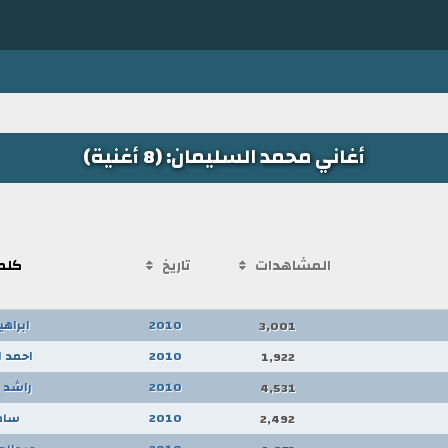
أغاني محمد السليمان: (8 أغنية)
المشاهدات
تاريخ
كلم
2010
ابراهي
3,001
2010
احمد ا
1,922
2010
راشد 
4,531
2010
سامر
2,492