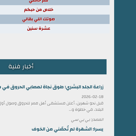
قم حاكني
خلاص من حبكم
صوتك اللي بقالي
عشرة سنين
أخبار فنية
زراعة الجلد البشري: طوق نجاة لمصابي الحروق في 
2026-02-18
قبل نحو شهرين، أعلن مستشفى أهل مصر للحروق وصول أول ش
البلاد، في خطوة و...
المصدر: بي بي سي
يسرا: الشهرة لم تُحصّني من الخوف