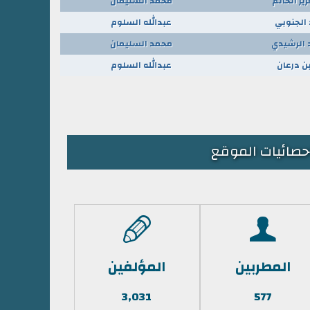
يز الحاتم
محمد السليمان
الجنوبي
عبدالله السلوم
الرشيدي
محمد السليمان
بن درعان
عبدالله السلوم
حصائيات الموقع
المطربين
المؤلفين
3,031
577