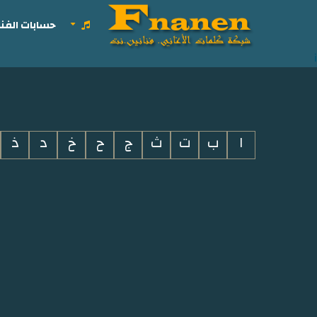
حسابات الفنا
i
ا
ب
ت
ث
ج
ح
خ
د
ذ