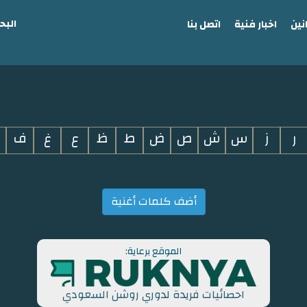
البح
نين
اخبار فنية
اتصل بنا
ر
ز
س
ش
ص
ض
ط
ظ
ع
غ
ف
أضف كلمات أغنية
الموقع برعاية:
احصائيات فريدة لدوري روشن السعودي