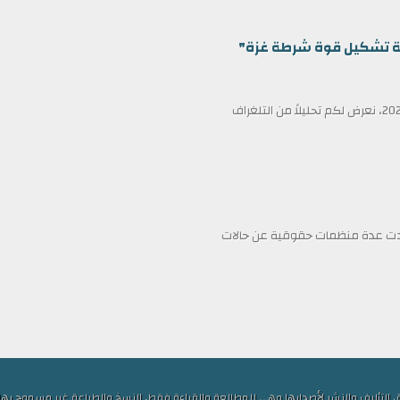
ظمة تشكيل قوة شرطة غزة"
في عناوين الصحف ليوم الأربعاء الثامن عشر من فبراير/شباط 2026، نعرض لكم تحليلاً من التلغراف
فادت عدة منظمات حقوقية عن حالات
ف والنشر لأصحابها وهي للمطالعة والقراءة فقط, النسخ والطباعة غير مسموح بها, الكلمات ا