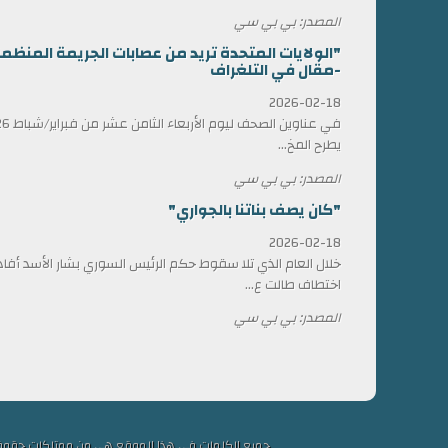
المصدر: بي بي سي
"الولايات المتحدة تريد من عصابات الجريمة المن
-مقال في التلغراف
2026-02-18
يطرح المخ...
المصدر: بي بي سي
"كان يصف بناتنا بالجواري"
2026-02-18
خلال العام الذي تلا سقوط حكم الرئيس السوري بشار الأسد أ
اختطاف طالت ع...
المصدر: بي بي سي
جميع الكلمات في هذا الموقع هي من ممتلكات حقوق التألي