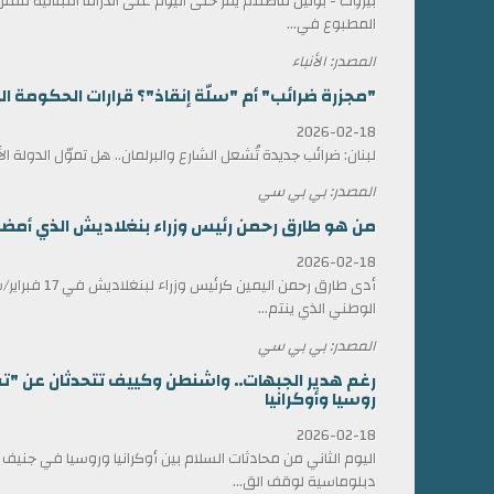
بيروت - بولين فاضللم يمر حتى اليوم على الدراما اللبنانية 
المطبوع في...
المصدر: الأنباء
"مجزرة ضرائب" أم "سلّة إنقاذ"؟ قرارات الحكومة الل
2026-02-18
لبنان: ضرائب جديدة تُشعل الشارع والبرلمان.. هل تموّل الدولة ا
المصدر: بي بي سي
من هو طارق رحمن رئيس وزراء بنغلاديش الذي أمضى 17 عاماً في المنف
2026-02-18
أدى طارق رحمن الي
الوطني الذي ينتم...
المصدر: بي بي سي
رغم هدير الجبهات.. واشنطن وكييف تتحدثان عن "ت
روسيا وأوكرانيا
2026-02-18
اليوم الثاني من محادثات السلام بين أوكرانيا وروسيا في جني
دبلوماسية لوقف الق...