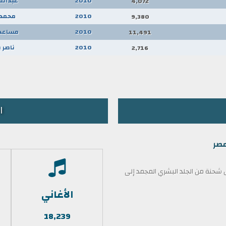
2010
عبدالعز
4,072
2010
محمد 
9,380
2010
مساعد 
11,491
2010
ناصر 
2,716
ا
مصر
حنة من الجلد البشري المجمد إلى
الأغاني
18,239