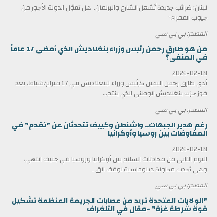
لبنان: ضرائب جديدة تُشعل الشارع والبرلمان.. هل تموّل الدولة الأجور من
جيوب الفقراء؟
المصدر: بي بي سي
من هو طارق رحمن رئيس وزراء بنغلاديش الذي أمضى 17 عاماً
في المنفى؟
2026-02-18
أدى طارق رحمن اليمين كرئيس وزراء لبنغلاديش في 17 فبراير/شباط، بعد
فوز حزبه بنغلاديش الوطني الذي ينتم...
المصدر: بي بي سي
رغم هدير الجبهات.. واشنطن وكييف تتحدثان عن "تقدم" في
المفاوضات بين روسيا وأوكرانيا
2026-02-18
اليوم الثاني من محادثات السلام بين أوكرانيا وروسيا في جنيف انتهى،
وهي أحدث محاولة دبلوماسية لوقف الق...
المصدر: بي بي سي
"الولايات المتحدة تريد من عصابات الجريمة المنظمة تشكيل
قوة شرطة غزة" -مقال في التلغراف