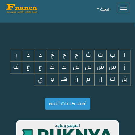
Toggle
البحث
navigation
i
ا
ب
ت
ث
ج
ح
خ
د
ذ
ر
ز
س
ش
ص
ض
ط
ظ
ع
غ
ف
ق
ك
ل
م
ن
هـ
و
ي
أضف كلمات أغنية
الموقع برعاية: