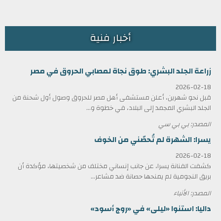
أخبار فنية
زراعة الجلد البشري: طوق نجاة لمصابي الحروق في مصر
2026-02-18
قبل نحو شهرين، أعلن مستشفى أهل مصر للحروق وصول أول شحنة من
الجلد البشري المجمد إلى البلاد، في خطوة و...
المصدر: بي بي سي
يسرا: الشهرة لم تُحصّني من الخوف
2026-02-18
كشفت الفنانة يسرا، عن جانب إنساني مختلف من شخصيتها، مؤكدة أن
بريق النجومية لم يمنحها حصانة ضد مشاعر...
المصدر: الأنباء
داليا: استنوا «ليلى» في «روج أسود»