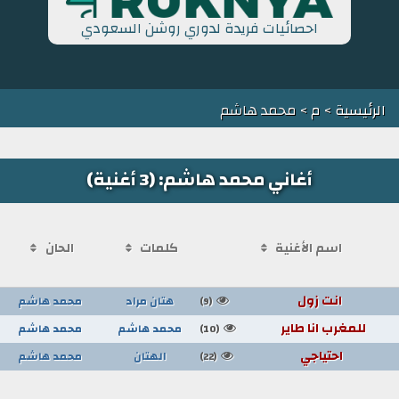
احصائيات فريدة لدوري روشن السعودي
الرئيسية
>
م
> محمد هاشم
أغاني محمد هاشم: (3 أغنية)
اسم الأغنية
كلمات
الحان
انت زول
هتان مراد
محمد هاشم
(9)
للمغرب انا طاير
محمد هاشم
محمد هاشم
(10)
احتياجي
الهتان
محمد هاشم
(22)