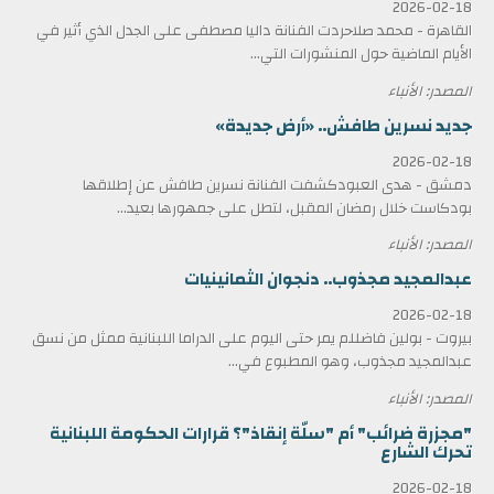
2026-02-18
القاهرة - محمد صلاحردت الفنانة داليا مصطفى على الجدل الذي أثير في
الأيام الماضية حول المنشورات التي...
المصدر: الأنباء
جديد نسرين طافش.. «أرض جديدة»
2026-02-18
دمشق - هدى العبودكشفت الفنانة نسرين طافش عن إطلاقها
بودكاست خلال رمضان المقبل، لتطل على جمهورها بعيد...
المصدر: الأنباء
عبدالمجيد مجذوب.. دنجوان الثمانينيات
2026-02-18
بيروت - بولين فاضللم يمر حتى اليوم على الدراما اللبنانية ممثل من نسق
عبدالمجيد مجذوب، وهو المطبوع في...
المصدر: الأنباء
"مجزرة ضرائب" أم "سلّة إنقاذ"؟ قرارات الحكومة اللبنانية
تحرك الشارع
2026-02-18