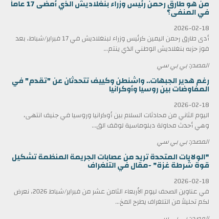
من هو طارق رحمن رئيس وزراء بنغلاديش الذي أمضى 17 عاماً
في المنفى؟
2026-02-18
أدى طارق رحمن اليمين كرئيس وزراء لبنغلاديش في 17 فبراير/شباط، بعد
فوز حزبه بنغلاديش الوطني الذي ينتم...
المصدر: بي بي سي
رغم هدير الجبهات.. واشنطن وكييف تتحدثان عن "تقدم" في
المفاوضات بين روسيا وأوكرانيا
2026-02-18
اليوم الثاني من محادثات السلام بين أوكرانيا وروسيا في جنيف انتهى،
وهي أحدث محاولة دبلوماسية لوقف الق...
المصدر: بي بي سي
"الولايات المتحدة تريد من عصابات الجريمة المنظمة تشكيل
قوة شرطة غزة" -مقال في التلغراف
2026-02-18
في عناوين الصحف ليوم الأربعاء الثامن عشر من فبراير/شباط 2026، نعرض
لكم تحليلاً من التلغراف يطرح المخ...
المصدر: بي بي سي