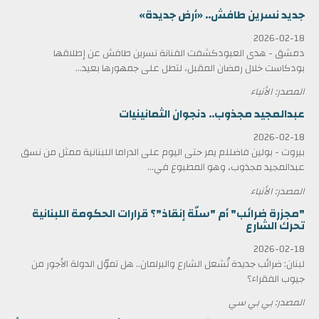
جديد نسرين طافش.. «أرض جديدة»
2026-02-18
دمشق - هدى العبودكشفت الفنانة نسرين طافش عن إطلاقها
بودكاست خلال رمضان المقبل، لتطل على جمهورها بعيد...
المصدر: الأنباء
عبدالمجيد مجذوب.. دنجوان الثمانينيات
2026-02-18
بيروت - بولين فاضللم يمر حتى اليوم على الدراما اللبنانية ممثل من نسق
عبدالمجيد مجذوب، وهو المطبوع في...
المصدر: الأنباء
"مجزرة ضرائب" أم "سلّة إنقاذ"؟ قرارات الحكومة اللبنانية
تحرك الشارع
2026-02-18
لبنان: ضرائب جديدة تُشعل الشارع والبرلمان.. هل تموّل الدولة الأجور من
جيوب الفقراء؟
المصدر: بي بي سي