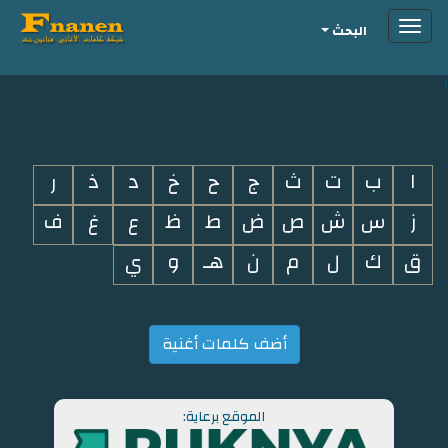
Toggle
البحث
navigation
i
ا
ب
ت
ث
ج
ح
خ
د
ذ
ر
ز
س
ش
ص
ض
ط
ظ
ع
غ
ف
ق
ك
ل
م
ن
هـ
و
ي
أضف كلمات أغنية
الموقع برعاية: