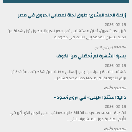
زراعة الجلد البشري: طوق نجاة لمصابي الحروق في مصر
2026-02-18
قبل نحو شهرين، أعلن مستشفى أهل مصر للحروق وصول أول شحنة من
الجلد البشري المجمد إلى البلاد، في خطوة و...
المصدر: بي بي سي
يسرا: الشهرة لم تُحصّني من الخوف
2026-02-18
كشفت الفنانة يسرا، عن جانب إنساني مختلف من شخصيتها، مؤكدة أن
بريق النجومية لم يمنحها حصانة ضد مشاعر...
المصدر: الأنباء
داليا: استنوا «ليلى» في «روج أسود»
2026-02-18
القاهرة - محمد صلاحردت الفنانة داليا مصطفى على الجدل الذي أثير في
الأيام الماضية حول المنشورات التي...
المصدر: الأنباء